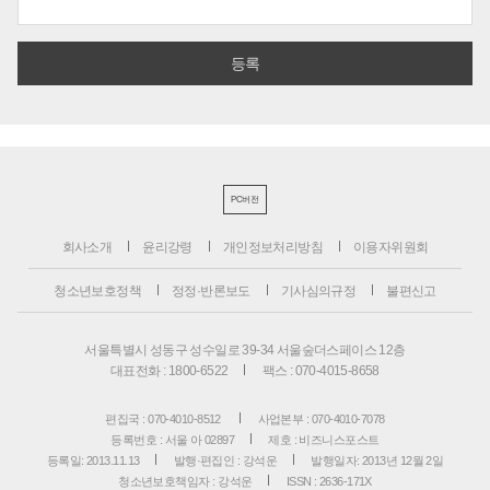
PC버전
회사소개
윤리강령
개인정보처리방침
이용자위원회
청소년보호정책
정정·반론보도
기사심의규정
불편신고
서울특별시 성동구 성수일로 39-34 서울숲더스페이스 12층
대표전화 : 1800-6522
팩스 : 070-4015-8658
편집국 : 070-4010-8512
사업본부 : 070-4010-7078
등록번호 : 서울 아 02897
제호 : 비즈니스포스트
등록일: 2013.11.13
발행·편집인 : 강석운
발행일자: 2013년 12월 2일
청소년보호책임자 : 강석운
ISSN : 2636-171X