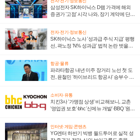
전자·전기·정보통신
삼성전자 SK하이닉스 D램 가격에 해외
증권가 '고점' 시각 나와, 장기 계약에 단점
부각
전자·전기·정보통신
SK하이닉스 노사 '성과급 주식 지급' 평행
선, 곽노정 'N% 성과급' 법적 논란 벗을지
주목
항공·물류
파라타항공 내년 미주 장거리 노선 첫 도
전, 윤철민 '하이브리드 항공사' 승부수 통
할까
소비자·유통
치킨3사 '가맹점 상생' 비교해보니, 교촌
'영업권 보호'·bhc '신메뉴 개발'·BBQ '원가
부담'
인터넷·게임·콘텐츠
YG엔터 하반기 빅뱅 월드투어로 실적 성