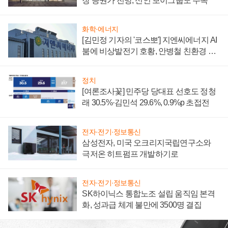
장 증권가 전망, 신인 보이그룹도 주목
화학·에너지
[김민정 기자의 '코스뽀'] 지엔씨에너지 AI
붐에 비상발전기 호황, 안병철 친환경 에
너지 발전전문기업 향한다
정치
[여론조사꽃] 민주당 당대표 선호도 정청
래 30.5%·김민석 29.6%, 0.9%p 초접전
전자·전기·정보통신
삼성전자, 미국 오크리지국립연구소와
극저온 히트펌프 개발하기로
전자·전기·정보통신
SK하이닉스 통합노조 설립 움직임 본격
화, 성과급 체계 불만에 3500명 결집