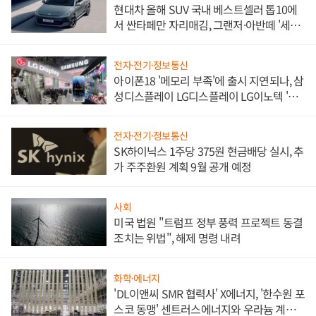
현대차 올해 SUV 국내 베스트셀러 톱10에
서 싼타페만 자리매김, 그랜저·아반떼 '세단
쌍끌이'로 내수 방어
전자·전기·정보통신
아이폰18 '메모리 부족'에 출시 지연되나, 삼
성디스플레이 LG디스플레이 LG이노텍 '탈
애플' 수익 다각화 속도
전자·전기·정보통신
SK하이닉스 1주당 375원 현금배당 실시, 추
가 주주환원 계획 9월 공개 예정
사회
미국 법원 "트럼프 정부 풍력 프로젝트 동결
조치는 위법", 해제 명령 내려
화학·에너지
'DL이앤씨 SMR 협력사' X에너지, '한수원 포
스코 동맹' 센트러스에너지와 우라늄 계약