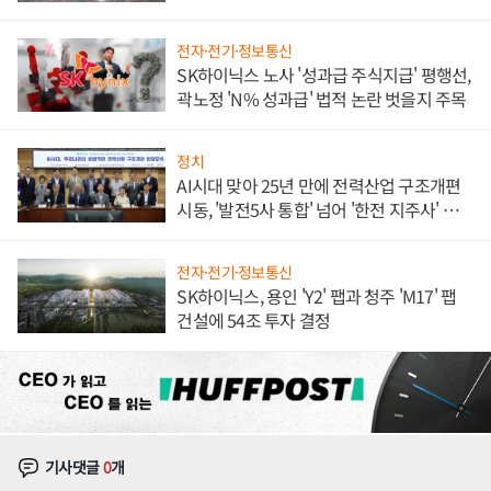
체결
전자·전기·정보통신
SK하이닉스 노사 '성과급 주식지급' 평행선,
곽노정 'N% 성과급' 법적 논란 벗을지 주목
정치
AI시대 맞아 25년 만에 전력산업 구조개편
시동, '발전5사 통합' 넘어 '한전 지주사' 재편
론도
전자·전기·정보통신
SK하이닉스, 용인 'Y2' 팹과 청주 'M17' 팹
건설에 54조 투자 결정
기사댓글
0
개