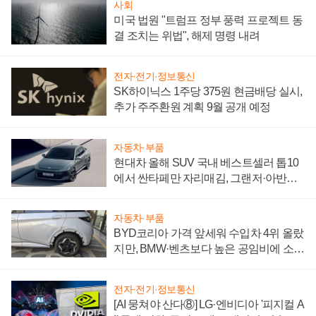
사회
미국 법원 "트럼프 정부 풍력 프로젝트 동
결 조치는 위법", 해제 명령 내려
전자·전기·정보통신
SK하이닉스 1주당 375원 현금배당 실시,
추가 주주환원 계획 9월 공개 예정
자동차·부품
현대차 올해 SUV 국내 베스트셀러 톱10
에서 싼타페만 자리매김, 그랜저·아반떼
'세단 쌍끌이'로 내수 방어
자동차·부품
BYD코리아 가격 앞세워 수입차 4위 올랐
지만, BMW·벤츠보다 높은 공임비에 소비
자 불만 폭발
전자·전기·정보통신
[AI 뭉쳐야 산다⑧] LG·엔비디아 '피지컬 A