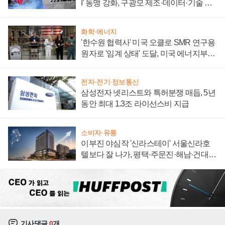
I' 동맹 강화, 구광모 제조·데이터·기술 결
집해 종합 로보틱스 기업으로
화학·에너지
'한수원 협력사' 미국 오클로 SMR 연구용
원자로 '임계 상태' 도달, 미국 에너지부
"중요한 이정표"
전자·전기·정보통신
삼성전자 넷리스트와 특허분쟁 매듭, 5년
동안 최대 1.3조 라이선스비 지급
소비자·유통
이부진 야심작 '신라스테이' 서울신라호
텔보다 잘 나가, 평택·주문진·해남·건대로
성장판 더 넓힌다
기사댓글
0
개