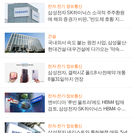
전자·전기·정보통신
삼성전자 SK하이닉스 소극적 주주환원
에 해외 증권가 비판, "반도체 호황 지속
성 의문"
건설
국내외서 속도 붙는 원전 사업, 삼성물산·
현대건설·대우건설에 다가오는 '약속의
시간'
전자·전기·정보통신
삼성전자, 갤럭시Z 폴드8 사전예약 개통
8월31일까지 연장
전자·전기·정보통신
엔비디아 '루빈 울트라'에도 HBM4 탑재
검토, 삼성전자·SK하이닉스 HBM4 수율
에 주도권 갈린다
전자·전기·정보통신
삼성전자 넷리스트와 특허분쟁 매듭, 5년