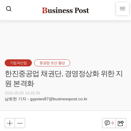
기업과산업
중공업·조선·철강
한진중공업 채권단, 경영정상화 위한 지
원 본격화
2016-05-05 14:16:39
남희헌 기자 - gypsies87@businesspost.co.kr
0