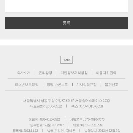
PC버전
회사소개
윤리강령
개인정보처리방침
이용자위원회
청소년보호정책
정정·반론보도
기사심의규정
불편신고
서울특별시 성동구 성수일로 39-34 서울숲더스페이스 12층
대표전화 : 1800-6522
팩스 : 070-4015-8658
편집국 : 070-4010-8512
사업본부 : 070-4010-7078
등록번호 : 서울 아 02897
제호 : 비즈니스포스트
등록일: 2013.11.13
발행·편집인 : 강석운
발행일자: 2013년 12월 2일