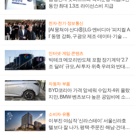
동안 최대 1.3조 라이선스비 지급
전자·전기·정보통신
[AI 뭉쳐야 산다⑧] LG·엔비디아 '피지컬 A
I' 동맹 강화, 구광모 제조·데이터·기술 결
집해 종합 로보틱스 기업으로
인터넷·게임·콘텐츠
빅테크 메모리반도체 포함 장기계약 '2.7
조 달러' 규모, AI 투자 위축 우려와 반대
신호
자동차·부품
BYD코리아 가격 앞세워 수입차 4위 올랐
지만, BMW·벤츠보다 높은 공임비에 소비
자 불만 폭발
소비자·유통
이부진 야심작 '신라스테이' 서울신라호
텔보다 잘 나가, 평택·주문진·해남·건대로
성장판 더 넓힌다