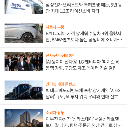
삼성전자 넷리스트와 특허분쟁 매듭, 5년 동
안 최대 1.3조 라이선스비 지급
자동차·부품
BYD코리아 가격 앞세워 수입차 4위 올랐지
만, BMW·벤츠보다 높은 공임비에 소비자
불만 폭발
전자·전기·정보통신
[AI 뭉쳐야 산다⑧] LG·엔비디아 '피지컬 AI'
동맹 강화, 구광모 제조·데이터·기술 결집
해 종합 로보틱스 기업으로
인터넷·게임·콘텐츠
빅테크 메모리반도체 포함 장기계약 '2.7조
달러' 규모, AI 투자 위축 우려와 반대 신호
소비자·유통
이부진 야심작 '신라스테이' 서울신라호텔
보다 잘 나가, 평택·주문진·해남·건대로 성