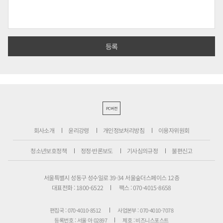
PC버전
회사소개
윤리강령
개인정보처리방침
이용자위원회
청소년보호정책
정정·반론보도
기사심의규정
불편신고
서울특별시 성동구 성수일로 39-34 서울숲더스페이스 12층
대표전화 : 1800-6522
팩스 : 070-4015-8658
편집국 : 070-4010-8512
사업본부 : 070-4010-7078
등록번호 : 서울 아 02897
제호 : 비즈니스포스트