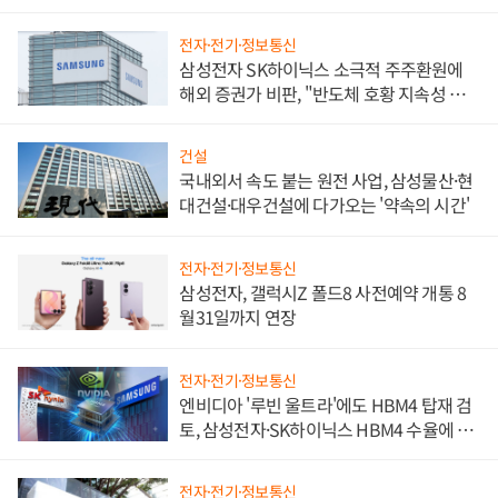
비"
전자·전기·정보통신
삼성전자 SK하이닉스 소극적 주주환원에
해외 증권가 비판, "반도체 호황 지속성 의
문"
건설
국내외서 속도 붙는 원전 사업, 삼성물산·현
대건설·대우건설에 다가오는 '약속의 시간'
전자·전기·정보통신
삼성전자, 갤럭시Z 폴드8 사전예약 개통 8
월31일까지 연장
전자·전기·정보통신
엔비디아 '루빈 울트라'에도 HBM4 탑재 검
토, 삼성전자·SK하이닉스 HBM4 수율에 주
도권 갈린다
전자·전기·정보통신