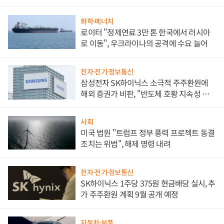
화학·에너지
로이터 "정제연료 3만 톤 한국에서 러시아
로 이동", 우크라이나의 공격에 수요 늘어
전자·전기·정보통신
삼성전자 SK하이닉스 소극적 주주환원에
해외 증권가 비판, "반도체 호황 지속성 의
문"
사회
미국 법원 "트럼프 정부 풍력 프로젝트 동결
조치는 위법", 해제 명령 내려
전자·전기·정보통신
SK하이닉스 1주당 375원 현금배당 실시, 추
가 주주환원 계획 9월 공개 예정
자동차·부품