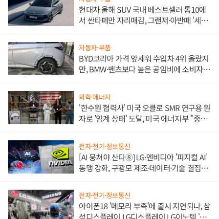
현대차 올해 SUV 국내 베스트셀러 톱10에
서 싼타페만 자리매김, 그랜저·아반떼 '세단
쌍끌이'로 내수 방어
자동차·부품
BYD코리아 가격 앞세워 수입차 4위 올랐지
만, BMW·벤츠보다 높은 공임비에 소비자
불만 폭발
화학·에너지
'한수원 협력사' 미국 오클로 SMR 연구용 원
자로 '임계 상태' 도달, 미국 에너지부 "중요
한 이정표"
전자·전기·정보통신
[AI 뭉쳐야 산다⑧] LG·엔비디아 '피지컬 AI'
동맹 강화, 구광모 제조·데이터·기술 결집
해 종합 로보틱스 기업으로
전자·전기·정보통신
아이폰18 '메모리 부족'에 출시 지연되나, 삼
성디스플레이 LG디스플레이 LG이노텍 '탈