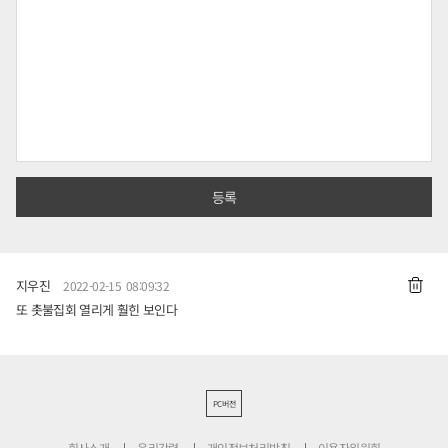
지우진
2022-02-15 08:09:32
또 촛불집회 열리게 훨힌 보인다
PC버전
회사소개
윤리강령
개인정보처리방침
이용자위원회