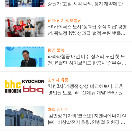
증권가 '고점' 시각 나와, 장기 계약에 단점
부각
전자·전기·정보통신
SK하이닉스 노사 '성과급 주식 지급' 평행
선, 곽노정 'N% 성과급' 법적 논란 벗을지
주목
항공·물류
파라타항공 내년 미주 장거리 노선 첫 도
전, 윤철민 '하이브리드 항공사' 승부수 통
할까
소비자·유통
치킨3사 '가맹점 상생' 비교해보니, 교촌
'영업권 보호'·bhc '신메뉴 개발'·BBQ '원가
부담'
화학·에너지
[김민정 기자의 '코스뽀'] 지엔씨에너지 AI
붐에 비상발전기 호황, 안병철 친환경 에
너지 발전전문기업 향한다