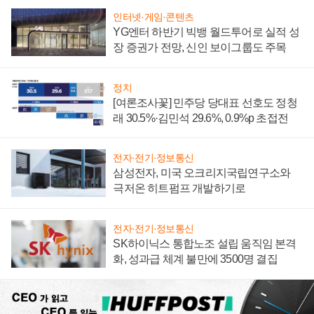
인터넷·게임·콘텐츠
YG엔터 하반기 빅뱅 월드투어로 실적 성
장 증권가 전망, 신인 보이그룹도 주목
정치
[여론조사꽃] 민주당 당대표 선호도 정청
래 30.5%·김민석 29.6%, 0.9%p 초접전
전자·전기·정보통신
삼성전자, 미국 오크리지국립연구소와
극저온 히트펌프 개발하기로
전자·전기·정보통신
SK하이닉스 통합노조 설립 움직임 본격
화, 성과급 체계 불만에 3500명 결집