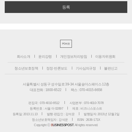
PC버전
회사소개
윤리강령
개인정보처리방침
이용자위원회
청소년보호정책
정정·반론보도
기사심의규정
불편신고
서울특별시 성동구 성수일로 39-34 서울숲더스페이스 12층
대표전화 : 1800-6522
팩스 : 070-4015-8658
편집국 : 070-4010-8512
사업본부 : 070-4010-7078
등록번호 : 서울 아 02897
제호 : 비즈니스포스트
등록일: 2013.11.13
발행·편집인 : 강석운
발행일자: 2013년 12월 2일
청소년보호책임자 : 강석운
ISSN : 2636-171X
Copyright ⓒ
B
USINESSPOST
. All rights reserved.