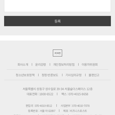
PC버전
회사소개
윤리강령
개인정보처리방침
이용자위원회
청소년보호정책
정정·반론보도
기사심의규정
불편신고
서울특별시 성동구 성수일로 39-34 서울숲더스페이스 12층
대표전화 : 1800-6522
팩스 : 070-4015-8658
편집국 : 070-4010-8512
사업본부 : 070-4010-7078
등록번호 : 서울 아 02897
제호 : 비즈니스포스트