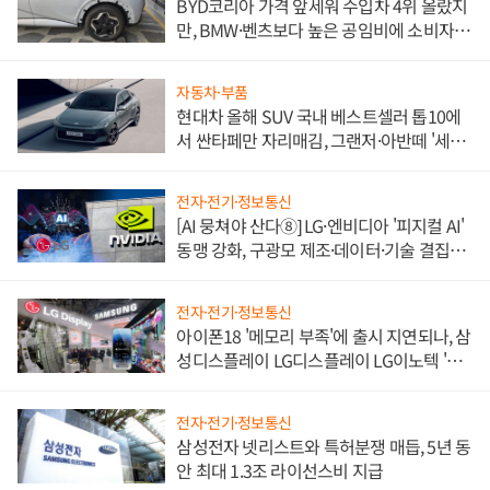
BYD코리아 가격 앞세워 수입차 4위 올랐지
만, BMW·벤츠보다 높은 공임비에 소비자
불만 폭발
자동차·부품
현대차 올해 SUV 국내 베스트셀러 톱10에
서 싼타페만 자리매김, 그랜저·아반떼 '세단
쌍끌이'로 내수 방어
전자·전기·정보통신
[AI 뭉쳐야 산다⑧] LG·엔비디아 '피지컬 AI'
동맹 강화, 구광모 제조·데이터·기술 결집
해 종합 로보틱스 기업으로
전자·전기·정보통신
아이폰18 '메모리 부족'에 출시 지연되나, 삼
성디스플레이 LG디스플레이 LG이노텍 '탈
애플' 수익 다각화 속도
전자·전기·정보통신
삼성전자 넷리스트와 특허분쟁 매듭, 5년 동
안 최대 1.3조 라이선스비 지급