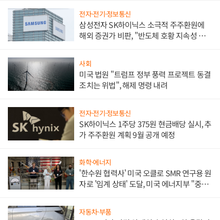
전자·전기·정보통신
삼성전자 SK하이닉스 소극적 주주환원에
해외 증권가 비판, "반도체 호황 지속성 의
문"
사회
미국 법원 "트럼프 정부 풍력 프로젝트 동결
조치는 위법", 해제 명령 내려
전자·전기·정보통신
SK하이닉스 1주당 375원 현금배당 실시, 추
가 주주환원 계획 9월 공개 예정
화학·에너지
'한수원 협력사' 미국 오클로 SMR 연구용 원
자로 '임계 상태' 도달, 미국 에너지부 "중요
한 이정표"
자동차·부품