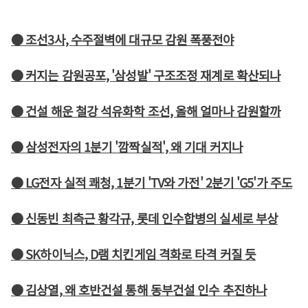
● 조선3사, 수주절벽에 대규모 감원 폭풍전야
● 커지는 감원공포, '삼성발' 구조조정 재계로 확산되나
● 건설 해운 철강 석유화학 조선, 올해 얼마나 감원할까
● 삼성전자의 1분기 '깜짝실적', 왜 기대 커지나
● LG전자 실적 쾌청, 1분기 'TV와 가전' 2분기 'G5'가 주도
● 신동빈 최측근 황각규, 롯데 인수합병의 실세로 부상
● SK하이닉스, D램 치킨게임 격화로 타격 커질 듯
● 김상열, 왜 호반건설 통해 동부건설 인수 추진하나