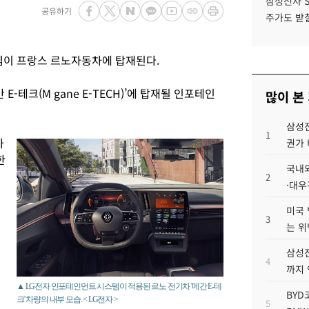
삼성전자 
공유하기
주가도 받칠
스템이 프랑스 르노자동차에 탑재된다.
E-테크(M gane E-TECH)’에 탑재될 인포테인
많이 본
삼성전
1
차
권가 
한
국내외
2
·대우
미국 
3
는 위
삼성전
4
까지
▲ LG전자 인포테인먼트 시스템이 적용된 르노 전기차 '메간 E-테
BYD
크' 차량의 내부 모습. < LG전자 >
5