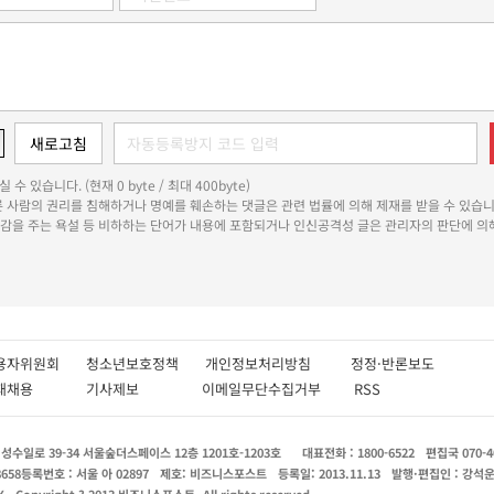
 수 있습니다. (현재 0 byte / 최대 400byte)
다른 사람의 권리를 침해하거나 명예를 훼손하는 댓글은 관련 법률에 의해 제재를 받을 수 있습니
쾌감을 주는 욕설 등 비하하는 단어가 내용에 포함되거나 인신공격성 글은 관리자의 판단에 의해
용자위원회
청소년보호정책
개인정보처리방침
정정·반론보도
인재채용
기사제보
이메일무단수집거부
RSS
수일로 39-34 서울숲더스페이스 12층 1201호-1203호
대표전화 : 1800-6522
편집국 070-4
8658
등록번호 : 서울 아 02897
제호: 비즈니스포스트
등록일: 2013.11.13
발행·편집인 : 강석
X
Copyright ? 2013 비즈니스포스트. All rights reserved.