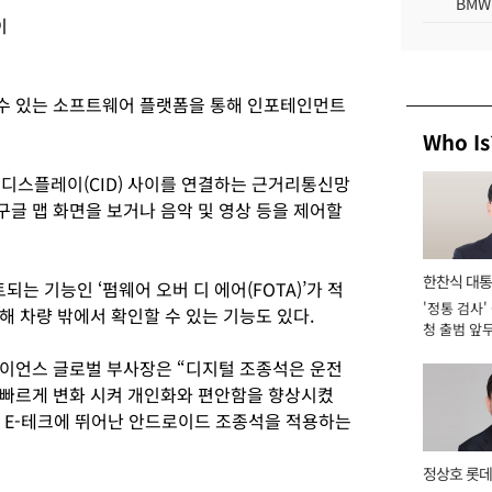
BMW
이
수 있는 소프트웨어 플랫폼을 통해 인포테인먼트
Who Is
디스플레이(CID) 사이를 연결하는 근거리통신망
글 맵 화면을 보거나 음악 및 영상 등을 제어할
한찬식 대
 기능인 ‘펌웨어 오버 디 에어(FOTA)’가 적
'정통 검사'
서관
 차량 밖에서 확인할 수 있는 기능도 있다.
청 출범 앞
맡아 [2026
이언스 글로벌 부사장은 “디지털 조종석은 운전
 빠르게 변화 시켜 개인화와 편안함을 향상시켰
간 E-테크에 뛰어난 안드로이드 조종석을 적용하는
정상호 롯데