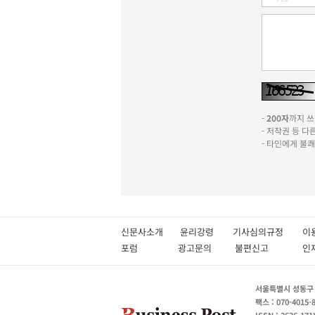
-
200자
까지 쓰실
- 저작권 등 
- 타인에게 불
신문사소개
윤리강령
기사심의규정
이
포럼
광고문의
불편신고
서울특별시 성동구 성
팩스 : 070-4015-
ISSN : 2636-171