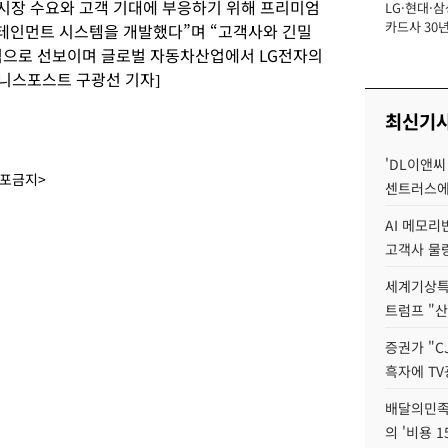
“시장 수요와 고객 기대에 부응하기 위해 프리미엄
LG·현대·삼
장
카드사 30년
테인먼트 시스템을 개발했다”며 “고객사와 긴밀
에 '초집중' 
적으로 선보이며 글로벌 자동차산업에서 LG전자의
즈니스포스트 구광선 기자]
최신기
'DL이앤씨
배포금지>
센트러스에
AI 메모
고객사 물량
세계기상특
트럼프 "산
증권가 "C
흑자에 TV
배달의민족
의 '비용 