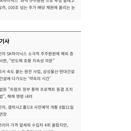
SK하이닉스 '파격 주주환원'으로 투심 달래고
까, 100조 넘는 추가 배당 재원에 쏠리는 눈
 기사
자 SK하이닉스 소극적 주주환원에 해외 증
비판, "반도체 호황 지속성 의문"
서 속도 붙는 원전 사업, 삼성물산·현대건설
건설에 다가오는 '약속의 시간'
법원 "트럼프 정부 풍력 프로젝트 동결 조치
법", 해제 명령 내려
자, 갤럭시Z 폴드8 사전예약 개통 8월31일
 연장
코리아 가격 앞세워 수입차 4위 올랐지만,