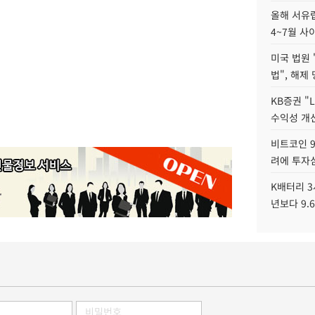
올해 서유럽
4~7월 사
미국 법원 
법", 해제
KB증권 "
수익성 개선
비트코인 9
려에 투자
K배터리 3
년보다 9.