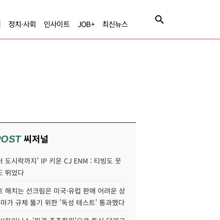
제
정치·사회
인사이트
JOB+
최신뉴스
씨저널
POST
 도시락까지' IP 키운 CJ ENM : 티빙도 웃
도 뛰었다
호 해치는 선크림은 미국·유럽 판매 어려운 상
콜마가 규제 뚫기 위한 '독성 테스트' 통과했다