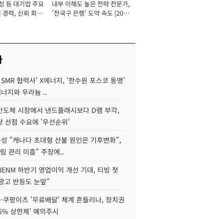
성 등 대기업 주요
내부 이해도 높은 전략 전문가,
 경력, 신뢰 회복
'전국구 은행' 도약 속도 [2026
[2026년]
년]
사
 SMR 협력사' X에너지, '한수원 포스코 동맹'
너지와 우라늄 ..
리반도체 시장에서 낸드플래시보다 D램 부각,
 선점 수요에 '우선순위'
성 "캐나다 초대형 산불 원인은 기후변화",
림 관리 미흡" 주장에..
JENM 하반기 영업이익 개선 기대, 티빙 첫
광고 반등도 눈앞"
·쿠팡이츠 '무료배달' 체계 흔들리나, 정치권
15% 상한제' 예의주시