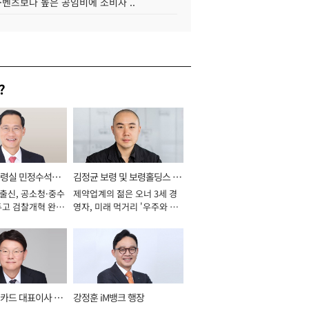
·벤츠보다 높은 공임비에 소비자 ..
?
통령실 민정수석비
김정균 보령 및 보령홀딩스 대
 출신, 공소청·중수
제약업계의 젊은 오너 3세 경
표이사 사장
두고 검찰개혁 완수
영자, 미래 먹거리 '우주와 헬
년]
스케어' 공들여 [2026년]
카드 대표이사 사
강정훈 iM뱅크 행장