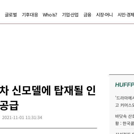
글로벌
기후대응
Who Is?
기업·산업
금융
시장·머니
시민·경
HUFF
기차 신모델에 탑재될 인
'드라마에서
 공급
고 커머스
바닷속 산
2021-11-01 11:31:34
황 : 한국