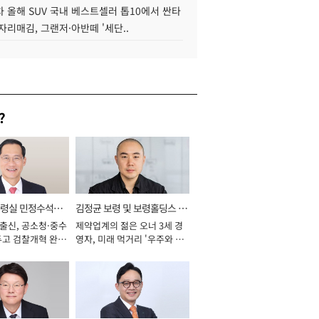
 올해 SUV 국내 베스트셀러 톱10에서 싼타
자리매김, 그랜저·아반떼 '세단..
?
통령실 민정수석비
김정균 보령 및 보령홀딩스 대
 출신, 공소청·중수
제약업계의 젊은 오너 3세 경
표이사 사장
두고 검찰개혁 완수
영자, 미래 먹거리 '우주와 헬
년]
스케어' 공들여 [2026년]