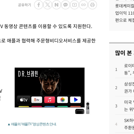
공유하기
롯데케미칼
업이익 11
편으로 체
V 동영상 콘텐츠를 이용할 수 있도록 지원한다.
최초로 애플과 협력해 주문형비디오서비스를 제공한
많이 본
로이터
1
동",
삼성전
2
V
권가 
있
미국 
3
는 위
SK하
4
▲ 애플의 '애플TV' 영상콘텐츠 안내.
주환원