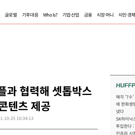
글로벌
기후대응
Who Is?
기업·산업
금융
시장·머니
시민·경
HUFF
애플과 협력해 셋톱박스
매각 '7수
 콘텐츠 제공
에 한화생
냈다
1-10-25 10:34:13
SK하이닉스
투입한다 :
인프라 시