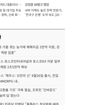
카드 대표이사 사
강정훈 iM뱅크 행장
성 등 대기업 주요
내부 이해도 높은 전략 전문가,
 경력, 신뢰 회복
'전국구 은행' 도약 속도 [2026
[2026년]
년]
사
 가뭄 겪는 농가에 재해자금 3천억 지원, 강
 역량 집중"
스 포스코인터내셔널과 포스코DX 지분 일부
 재원 2조5천억 확보
투스 '제우스: 오만의 신' 8월26일 출시, 진입
MMORPG 내..
고환율 기조' 극복 절실, 조좌진 '인바운드'
늘려 답 찾는다
정말] 민주당 민병덕 "홈플러스 정상화될 때까