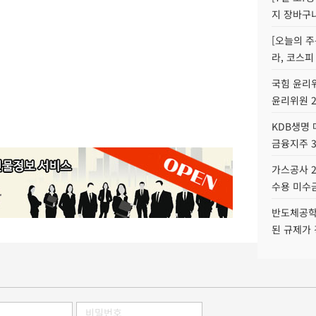
지 장바구
[오늘의 주
라, 코스피
국힘 윤리위
윤리위원 
KDB생명
금융지주 
가스공사 2
수용 미수금
반도체공학
된 규제가 