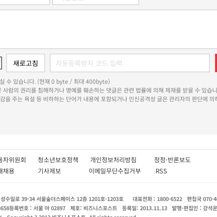
 수 있습니다. (현재 0 byte / 최대 400byte)
다른 사람의 권리를 침해하거나 명예를 훼손하는 댓글은 관련 법률에 의해 제재를 받을 수 있습니
쾌감을 주는 욕설 등 비하하는 단어가 내용에 포함되거나 인신공격성 글은 관리자의 판단에 의해
용자위원회
청소년보호정책
개인정보처리방침
정정·반론보도
인재채용
기사제보
이메일무단수집거부
RSS
수일로 39-34 서울숲더스페이스 12층 1201호-1203호
대표전화 : 1800-6522
편집국 070-4
8658
등록번호 : 서울 아 02897
제호: 비즈니스포스트
등록일: 2013.11.13
발행·편집인 : 강석
X
Copyright ? 2013 비즈니스포스트. All rights reserved.