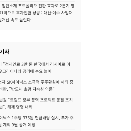
 첨단소재 포트폴리오 전환 효과로 2분기 영
01억으로 흑자전환 성공 : 대산·여수 사업재
질개선 속도 높인다
 기사
 "정제연료 3만 톤 한국에서 러시아로 이
 우크라이나의 공격에 수요 늘어
자 SK하이닉스 소극적 주주환원에 해외 증
비판, "반도체 호황 지속성 의문"
법원 "트럼프 정부 풍력 프로젝트 동결 조치
법", 해제 명령 내려
이닉스 1주당 375원 현금배당 실시, 추가 주
 계획 9월 공개 예정