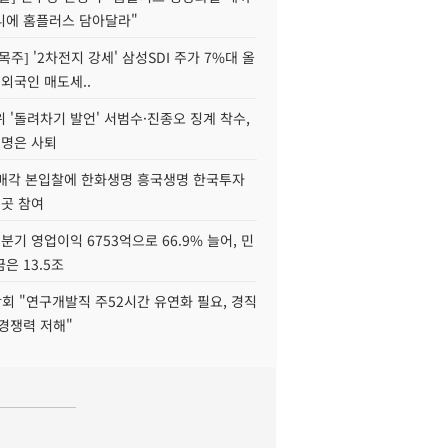
니에 홈플러스 담아달라"
목주] '2차전지 강세' 삼성SDI 주가 7%대 올
 외국인 매도세..
 '돌려차기 발언' 서범수·진종오 징계 착수,
2명은 사퇴
 매각 본입찰에 한화생명 흥국생명 한국투자
3곳 참여
분기 영업이익 6753억으로 66.9% 늘어, 민
은 13.5조
회 "연구개발직 주52시간 유연화 필요, 경직
경쟁력 저해"