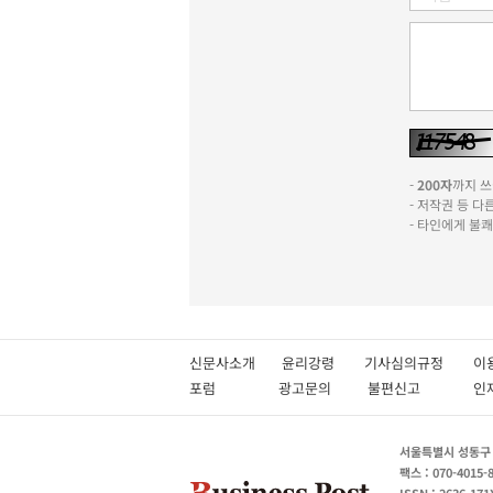
-
200자
까지 쓰실
- 저작권 등 
- 타인에게 불
신문사소개
윤리강령
기사심의규정
이
포럼
광고문의
불편신고
서울특별시 성동구 성
팩스 : 070-4015-
ISSN : 2636-171