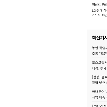
정상호 롯데
LG·현대·삼
장
카드사 30년
에 '초집중' 
최신기
농협 폭염과
호동 "모든
포스코홀딩
매각, 투자
[현장] 컴
장벽 낮춘 
하나투어 '
사업 비중 
[7일 오!