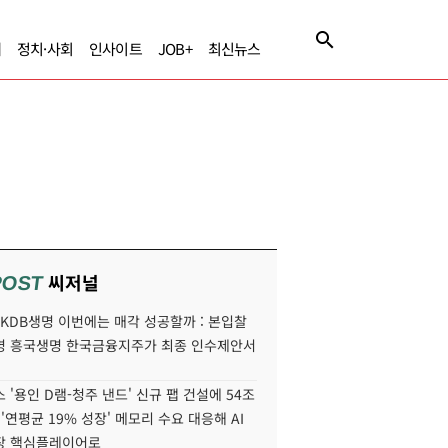
제
정치·사회
인사이트
JOB+
최신뉴스
씨저널
POST
' KDB생명 이번에는 매각 성공할까 : 본입찰
명 흥국생명 한국금융지주가 최종 인수제안서
 '용인 D램-청주 낸드' 신규 팹 건설에 54조
 '연평균 19% 성장' 메모리 수요 대응해 AI
장 핵심플레이어로