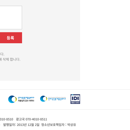
등록
다.
 삭제 합니다.
010-8510
광고국 070-4010-8511
운
발행일자: 2013년 12월 2일
청소년보호책임자 : 박상유