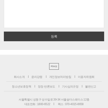
PC버전
회사소개
윤리강령
개인정보처리방침
이용자위원회
청소년보호정책
정정·반론보도
기사심의규정
불편신고
서울특별시 성동구 성수일로 39-34 서울숲더스페이스 12층
대표전화 : 1800-6522
팩스 : 070-4015-8658