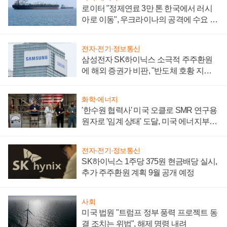
로이터 "정제연료 3만 톤 한국에서 러시
아로 이동", 우크라이나의 공격에 수요 늘
어
전자·전기·정보통신
삼성전자 SK하이닉스 소극적 주주환원
에 해외 증권가 비판, "반도체 호황 지속
성 의문"
화학·에너지
'한수원 협력사' 미국 오클로 SMR 연구용
원자로 '임계 상태' 도달, 미국 에너지부
"중요한 이정표"
전자·전기·정보통신
SK하이닉스 1주당 375원 현금배당 실시,
추가 주주환원 계획 9월 공개 예정
사회
미국 법원 "트럼프 정부 풍력 프로젝트 동
결 조치는 위법", 해제 명령 내려