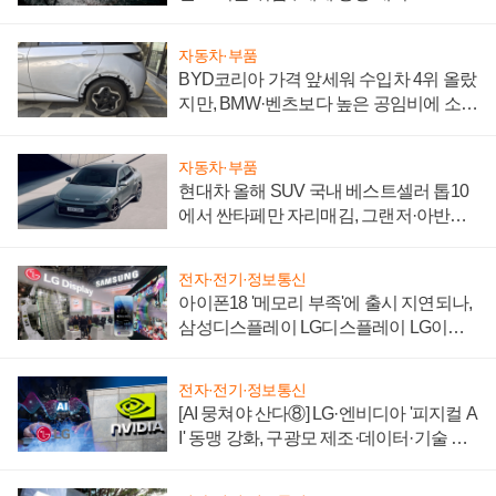
자동차·부품
BYD코리아 가격 앞세워 수입차 4위 올랐
지만, BMW·벤츠보다 높은 공임비에 소비
자 불만 폭발
자동차·부품
현대차 올해 SUV 국내 베스트셀러 톱10
에서 싼타페만 자리매김, 그랜저·아반떼
'세단 쌍끌이'로 내수 방어
전자·전기·정보통신
아이폰18 '메모리 부족'에 출시 지연되나,
삼성디스플레이 LG디스플레이 LG이노
텍 '탈애플' 수익 다각화 속도
전자·전기·정보통신
[AI 뭉쳐야 산다⑧] LG·엔비디아 '피지컬 A
I' 동맹 강화, 구광모 제조·데이터·기술 결
집해 종합 로보틱스 기업으로