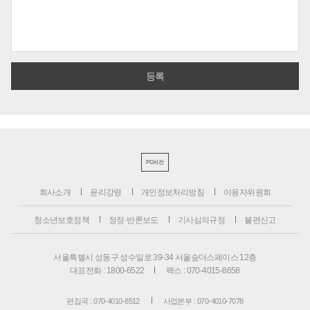
PC버전
회사소개
윤리강령
개인정보처리방침
이용자위원회
청소년보호정책
정정·반론보도
기사심의규정
불편신고
서울특별시 성동구 성수일로 39-34 서울숲더스페이스 12층
대표전화 : 1800-6522
팩스 : 070-4015-8658
편집국 : 070-4010-8512
사업본부 : 070-4010-7078