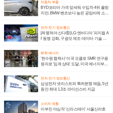
자동차·부품
BYD코리아 가격 앞세워 수입차 4위 올랐
지만, BMW·벤츠보다 높은 공임비에 소비
자 불만 폭발
전자·전기·정보통신
[AI 뭉쳐야 산다⑧] LG·엔비디아 '피지컬 A
I' 동맹 강화, 구광모 제조·데이터·기술 결
집해 종합 로보틱스 기업으로
화학·에너지
'한수원 협력사' 미국 오클로 SMR 연구용
원자로 '임계 상태' 도달, 미국 에너지부
"중요한 이정표"
전자·전기·정보통신
삼성전자 넷리스트와 특허분쟁 매듭, 5년
동안 최대 1.3조 라이선스비 지급
소비자·유통
이부진 야심작 '신라스테이' 서울신라호