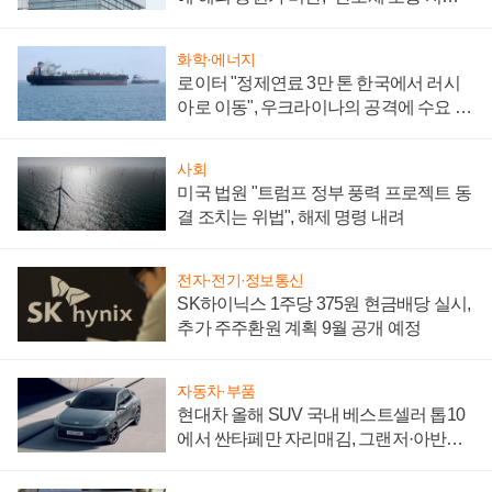
성 의문"
화학·에너지
로이터 "정제연료 3만 톤 한국에서 러시
아로 이동", 우크라이나의 공격에 수요 늘
어
사회
미국 법원 "트럼프 정부 풍력 프로젝트 동
결 조치는 위법", 해제 명령 내려
전자·전기·정보통신
SK하이닉스 1주당 375원 현금배당 실시,
추가 주주환원 계획 9월 공개 예정
자동차·부품
현대차 올해 SUV 국내 베스트셀러 톱10
에서 싼타페만 자리매김, 그랜저·아반떼
'세단 쌍끌이'로 내수 방어