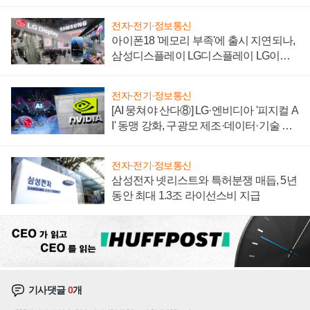
'세단 쌍끌이'로 내수 방어
전자·전기·정보통신
아이폰18 '메모리 부족'에 출시 지연되나,
삼성디스플레이 LG디스플레이 LG이노
텍 '탈애플' 수익 다각화 속도
전자·전기·정보통신
[AI 뭉쳐야 산다⑧] LG·엔비디아 '피지컬 A
I' 동맹 강화, 구광모 제조·데이터·기술 결
집해 종합 로보틱스 기업으로
전자·전기·정보통신
삼성전자 넷리스트와 특허분쟁 매듭, 5년
동안 최대 1.3조 라이선스비 지급
기사댓글
0
개