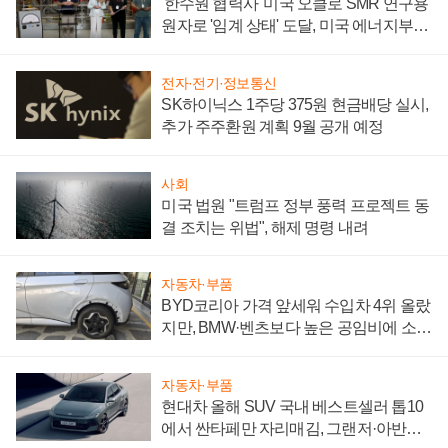
'한수원 협력사' 미국 오클로 SMR 연구용
원자로 '임계 상태' 도달, 미국 에너지부
"중요한 이정표"
전자·전기·정보통신
SK하이닉스 1주당 375원 현금배당 실시,
추가 주주환원 계획 9월 공개 예정
사회
미국 법원 "트럼프 정부 풍력 프로젝트 동
결 조치는 위법", 해제 명령 내려
자동차·부품
BYD코리아 가격 앞세워 수입차 4위 올랐
지만, BMW·벤츠보다 높은 공임비에 소비
자 불만 폭발
자동차·부품
현대차 올해 SUV 국내 베스트셀러 톱10
에서 싼타페만 자리매김, 그랜저·아반떼