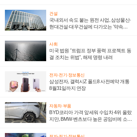
제 대비"
건설
국내외서 속도 붙는 원전 사업, 삼성물산·
현대건설·대우건설에 다가오는 '약속의
시간'
사회
미국 법원 "트럼프 정부 풍력 프로젝트 동
결 조치는 위법", 해제 명령 내려
전자·전기·정보통신
삼성전자, 갤럭시Z 폴드8 사전예약 개통
8월31일까지 연장
자동차·부품
BYD코리아 가격 앞세워 수입차 4위 올랐
지만, BMW·벤츠보다 높은 공임비에 소비
자 불만 폭발
전자·전기·정보통신