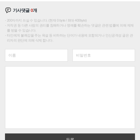
기사댓글
0
개
200자까지 쓰실 수 있습니다. (현재 0 byte / 최대 400byte)
저작권 등 다른 사람의 권리를 침해하거나 명예를 훼손하는 댓글은 관련 법률에 의해 제재
를 받을 수 있습니다.
타인에게 불쾌감을 주는 욕설 등 비하하는 단어가 내용에 포함되거나 인신공격성 글은 관
리자의 판단에 의해 삭제 합니다.