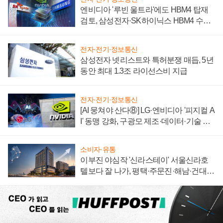
엔비디아 '루빈 울트라'에도 HBM4 탑재
검토, 삼성전자·SK하이닉스 HBM4 수율
에 주도권 갈린다
전자·전기·정보통신
삼성전자 넷리스트와 특허분쟁 매듭, 5년
동안 최대 1.3조 라이선스비 지급
전자·전기·정보통신
[AI 뭉쳐야 산다⑧] LG·엔비디아 '피지컬 A
I' 동맹 강화, 구광모 제조·데이터·기술 결
집해 종합 로보틱스 기업으로
소비자·유통
이부진 야심작 '신라스테이' 서울신라호
텔보다 잘 나가, 평택·주문진·해남·건대로
성장판 더 넓힌다