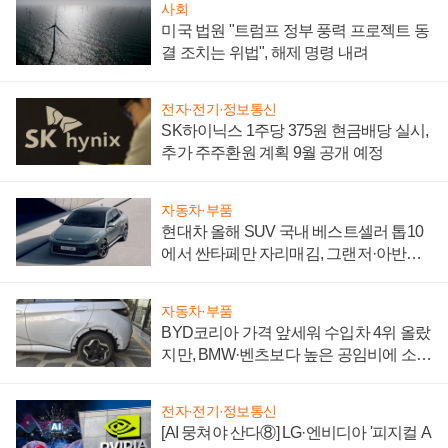
사회
미국 법원 "트럼프 정부 풍력 프로젝트 동
결 조치는 위법", 해제 명령 내려
전자·전기·정보통신
SK하이닉스 1주당 375원 현금배당 실시,
추가 주주환원 계획 9월 공개 예정
자동차·부품
현대차 올해 SUV 국내 베스트셀러 톱10
에서 싼타페만 자리매김, 그랜저·아반떼
'세단 쌍끌이'로 내수 방어
자동차·부품
BYD코리아 가격 앞세워 수입차 4위 올랐
지만, BMW·벤츠보다 높은 공임비에 소비
자 불만 폭발
전자·전기·정보통신
[AI 뭉쳐야 산다⑧] LG·엔비디아 '피지컬 A