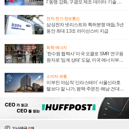
I' 동맹 강화, 구광모 제조·데이터·기술 결
집해 종합 로보틱스 기업으로
전자·전기·정보통신
삼성전자 넷리스트와 특허분쟁 매듭, 5년
동안 최대 1.3조 라이선스비 지급
화학·에너지
'한수원 협력사' 미국 오클로 SMR 연구용
원자로 '임계 상태' 도달, 미국 에너지부
"중요한 이정표"
소비자·유통
이부진 야심작 '신라스테이' 서울신라호
텔보다 잘 나가, 평택·주문진·해남·건대로
성장판 더 넓힌다
기사댓글
0
개