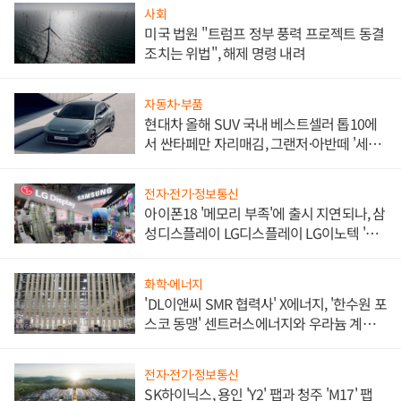
사회
미국 법원 "트럼프 정부 풍력 프로젝트 동결
조치는 위법", 해제 명령 내려
자동차·부품
현대차 올해 SUV 국내 베스트셀러 톱10에
서 싼타페만 자리매김, 그랜저·아반떼 '세단
쌍끌이'로 내수 방어
전자·전기·정보통신
아이폰18 '메모리 부족'에 출시 지연되나, 삼
성디스플레이 LG디스플레이 LG이노텍 '탈
애플' 수익 다각화 속도
화학·에너지
'DL이앤씨 SMR 협력사' X에너지, '한수원 포
스코 동맹' 센트러스에너지와 우라늄 계약
체결
전자·전기·정보통신
SK하이닉스, 용인 'Y2' 팹과 청주 'M17' 팹