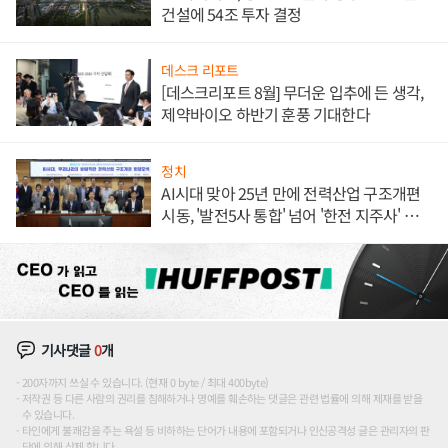
건설에 54조 투자 결정
데스크 리포트
[데스크리포트 8월] 무더운 입추에 든 생각,
제약바이오 하반기 훈풍 기대한다
정치
AI시대 맞아 25년 만에 전력산업 구조개편
시동, '발전5사 통합' 넘어 '한전 지주사' 재편
론도
기사댓글
0
개
200자까지 쓰실 수 있습니다. (현재 0 byte / 최대 400byte)
저작권 등 다른 사람의 권리를 침해하거나 명예를 훼손하는 댓글은 관련 법률에 의해 제재를 받을
수 있습니다.
타인에게 불쾌감을 주는 욕설 등 비하하는 단어가 내용에 포함되거나 인신공격성 글은 관리자의 판
단에 의해 삭제 합니다.