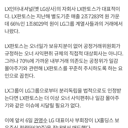
LX인터내셔널(옛 LG상사)의 자회사 LX판토스가 대표적이
다. LX판토스는 지난해 별도기준 매출 2조7283억 원 가운
데 66%인 1조8029억 원이 LG그룹 계열사들과의 거래에서
나왔다.
LX판토스는 오너일가 보유지분이 없어 공정거래위원회가
규정하는 오너 사익편취 규제의 직접적 대상회사는 아니다.
그러나 70%에 가까운 내부거래 의존도는 공정위가 일감
몰아주기와 관련해 LX판토스를 꾸준히 주시하도록 하는 요
인으로 꼽힌다.
LX그룹이 LG그룹으로부터 분리독립을 법적으로도 인정받
는다면 LX판토스는 더 이상 오너 사익편취나 일감 몰아주
기와 같은 이슈에 시달릴 필요가 없다.
이에 앞서 6일
권영수
LG 대표이사 부회장이 LX홀딩스 보
유주식 전량(6630주)을 장내에서 매도했다.