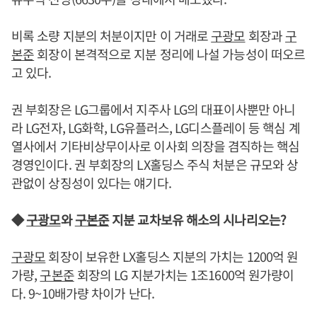
비록 소량 지분의 처분이지만 이 거래로
구광모
회장과
구
본준
회장이 본격적으로 지분 정리에 나설 가능성이 떠오르
고 있다.
권 부회장은 LG그룹에서 지주사 LG의 대표이사뿐만 아니
라 LG전자, LG화학, LG유플러스, LG디스플레이 등 핵심 계
열사에서 기타비상무이사로 이사회 의장을 겸직하는 핵심
경영인이다. 권 부회장의 LX홀딩스 주식 처분은 규모와 상
관없이 상징성이 있다는 얘기다.
◆
구광모
와
구본준
지분 교차보유 해소의 시나리오는?
구광모
회장이 보유한 LX홀딩스 지분의 가치는 1200억 원
가량,
구본준
회장의 LG 지분가치는 1조1600억 원가량이
다. 9~10배가량 차이가 난다.