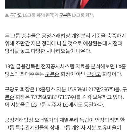
▲
구광모
LG그룹 회장(왼쪽)과
구본준
LX그룹 회장.
두 그룹 총수들은 공정거래법상 계열분리 기준을 충족하기
위해 조만간 지분 정리에 나설 것으로 예상된는데 시점과
방식을 놓고 다양한 시나리오들이 나온다.
19일 금융감독원 전자공시시스템 자료를 분석해보면 LX홀
딩스의 최대주주는
구본준
회장이 아닌
구광모
회장이다.
구광모
회장은 LX홀딩스 지분 15.95%(1217만266주)를,
구
본준
회장은 7.72%(588만7117주)를 각각 보유하고 있다.
이 지분율은 LG그룹 지주사 LG에서도 동일하다.
공정거래법상 오너일가의 계열분리 독립이 인정되려면 한
그룹 특수관계인들의 상대 그룹 계열사 지분 보유비율이