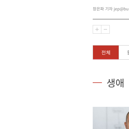
장은파 기자 jep@busi
전체
생애