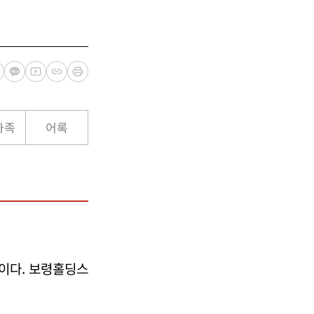
가족
어록
이다. 보령홀딩스