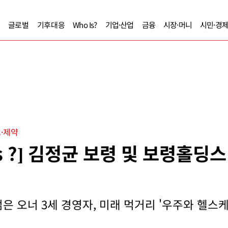
글로벌
기후대응
Who Is?
기업·산업
금융
시장·머니
시민·경
·제약
Is ?] 김정균 보령 및 보령홀딩
은 오너 3세 경영자, 미래 먹거리 '우주와 헬스케