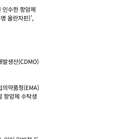
년 인수한 항암제
명 올란자핀)’,
개발생산(CDMO)
럽의약품청(EMA)
널 항암제 수탁생