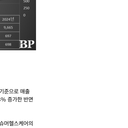
결기준으로 매출
 3% 증가한 반면
령컨슈머헬스케어의