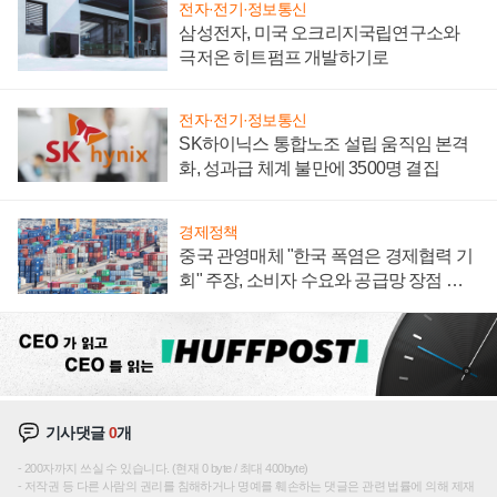
전자·전기·정보통신
삼성전자, 미국 오크리지국립연구소와
극저온 히트펌프 개발하기로
전자·전기·정보통신
SK하이닉스 통합노조 설립 움직임 본격
화, 성과급 체계 불만에 3500명 결집
경제정책
중국 관영매체 "한국 폭염은 경제협력 기
회" 주장, 소비자 수요와 공급망 장점 강
조
기사댓글
0
개
200자까지 쓰실 수 있습니다. (현재 0 byte / 최대 400byte)
저작권 등 다른 사람의 권리를 침해하거나 명예를 훼손하는 댓글은 관련 법률에 의해 제재