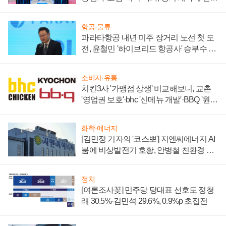
부각
항공·물류
파라타항공 내년 미주 장거리 노선 첫 도
전, 윤철민 '하이브리드 항공사' 승부수 통
할까
소비자·유통
치킨3사 '가맹점 상생' 비교해보니, 교촌
'영업권 보호'·bhc '신메뉴 개발'·BBQ '원가
부담'
화학·에너지
[김민정 기자의 '코스뽀'] 지엔씨에너지 AI
붐에 비상발전기 호황, 안병철 친환경 에
너지 발전전문기업 향한다
정치
[여론조사꽃] 민주당 당대표 선호도 정청
래 30.5%·김민석 29.6%, 0.9%p 초접전