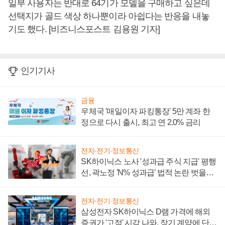
일부 사용자는 반대로 64기가 모델을 구매하고 싶은데
선택지가 골드 색상 하나뿐이라 아쉽다는 반응을 내놓
기도 했다. [비즈니스포스트 김용원 기자]
인기기사
금융
우체국 '매일이자 파킹통장' 5만 계좌 한
정으로 다시 출시, 최고 연 2.0% 금리
전자·전기·정보통신
SK하이닉스 노사 '성과급 주식 지급' 평행
선, 곽노정 'N% 성과급' 법적 논란 벗을지
주목
전자·전기·정보통신
삼성전자 SK하이닉스 D램 가격에 해외
증권가 '고점' 시각 나와, 장기 계약에 단점