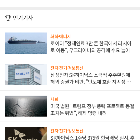
인기기사
화학·에너지
로이터 "정제연료 3만 톤 한국에서 러시아
로 이동", 우크라이나의 공격에 수요 늘어
전자·전기·정보통신
삼성전자 SK하이닉스 소극적 주주환원에
해외 증권가 비판, "반도체 호황 지속성 의
문"
사회
미국 법원 "트럼프 정부 풍력 프로젝트 동결
조치는 위법", 해제 명령 내려
전자·전기·정보통신
SK하이닉스 1주당 375원 현금배당 실시, 추