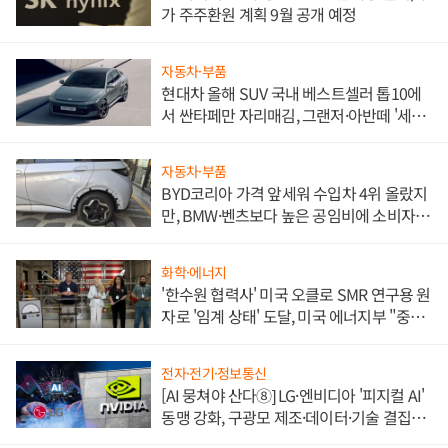
가 주주환원 계획 9월 공개 예정
자동차·부품
현대차 올해 SUV 국내 베스트셀러 톱10에
서 싼타페만 자리매김, 그랜저·아반떼 '세단
쌍끌이'로 내수 방어
자동차·부품
BYD코리아 가격 앞세워 수입차 4위 올랐지
만, BMW·벤츠보다 높은 공임비에 소비자
불만 폭발
화학·에너지
'한수원 협력사' 미국 오클로 SMR 연구용 원
자로 '임계 상태' 도달, 미국 에너지부 "중요
한 이정표"
전자·전기·정보통신
[AI 뭉쳐야 산다⑧] LG·엔비디아 '피지컬 AI'
동맹 강화, 구광모 제조·데이터·기술 결집
해 종합 로보틱스 기업으로