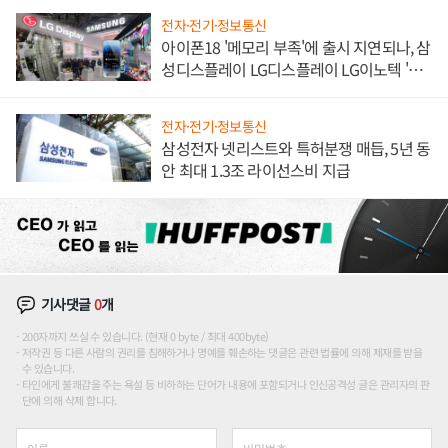
전자·전기·정보통신
아이폰18 '메모리 부족'에 출시 지연되나, 삼
성디스플레이 LG디스플레이 LG이노텍 '탈
애플' 수익 다각화 속도
전자·전기·정보통신
삼성전자 넷리스트와 특허분쟁 매듭, 5년 동
안 최대 1.3조 라이선스비 지급
기사댓글
0
개
200자까지 쓰실 수 있습니다. (현재 0 byte / 최대 400byte)
저작권 등 다른 사람의 권리를 침해하거나 명예를 훼손하는 댓글은 관련 법률에 의해 제재를 받을
수 있습니다.
타인에게 불쾌감을 주는 욕설 등 비하하는 단어가 내용에 포함되거나 인신공격성 글은 관리자의 판
단에 의해 삭제 합니다.