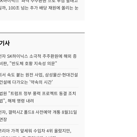
SK하이닉스 '파격 주주환원'으로 투심 달래고
까, 100조 넘는 추가 배당 재원에 쏠리는 눈
 기사
자 SK하이닉스 소극적 주주환원에 해외 증
비판, "반도체 호황 지속성 의문"
서 속도 붙는 원전 사업, 삼성물산·현대건설
건설에 다가오는 '약속의 시간'
법원 "트럼프 정부 풍력 프로젝트 동결 조치
법", 해제 명령 내려
자, 갤럭시Z 폴드8 사전예약 개통 8월31일
 연장
코리아 가격 앞세워 수입차 4위 올랐지만,