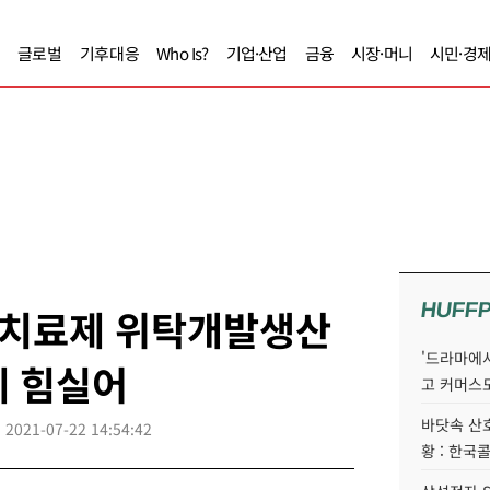
글로벌
기후대응
Who Is?
기업·산업
금융
시장·머니
시민·경
HUFF
치료제 위탁개발생산
'드라마에서
에 힘실어
고 커머스
바닷속 산
2021-07-22 14:54:42
황 : 한국