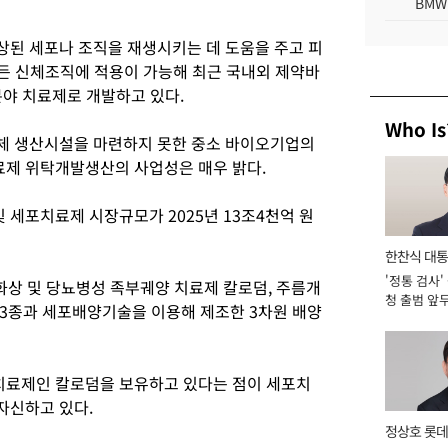
BMW
된 세포나 조직을 재생시키는 데 도움을 주고 피
모든 신체조직에 적용이 가능해 최근 국내외 제약바
분야 치료제로 개발하고 있다.
Who Is
체 생산시설을 마련하지 못한 중소 바이오기업의
제 위탁개발생산의 사업성은 매우 밝다.
세포치료제 시장규모가 2025년 13조4천억 원
한찬식 대
'정통 검사'
서관
화상 및 당뇨병성 족부궤양 치료제 칼로덤, 주름개
청 출범 앞
3종과 세포배양기술을 이용해 제조한 3차원 배양
맡아 [2026
료제인 칼로덤을 보유하고 있다는 점이 세포치
자신하고 있다.
정상호 롯데