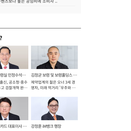
·벤츠보다 높은 공임비에 소비자 ..
?
통령실 민정수석비
김정균 보령 및 보령홀딩스 대
 출신, 공소청·중수
제약업계의 젊은 오너 3세 경
표이사 사장
두고 검찰개혁 완수
영자, 미래 먹거리 '우주와 헬
년]
스케어' 공들여 [2026년]
카드 대표이사 사
강정훈 iM뱅크 행장