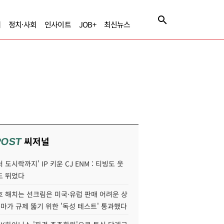
제
정치·사회
인사이트
JOB+
최신뉴스
씨저널
POST
 도시락까지' IP 키운 CJ ENM : 티빙도 웃
도 뛰었다
호 해치는 선크림은 미국·유럽 판매 어려운 상
콜마가 규제 뚫기 위한 '독성 테스트' 통과했다