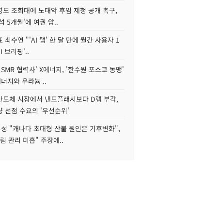
병도 조희대에 노태악 후임 제청 공개 촉구,
석 5개월'에 여권 압..
 최수연 "'AI 탭' 한 달 만에 월간 사용자 1
I 브리핑'..
 SMR 협력사' X에너지, '한수원 포스코 동맹'
너지와 우라늄 ..
리반도체 시장에서 낸드플래시보다 D램 부각,
 선점 수요의 '우선순위'
성 "캐나다 초대형 산불 원인은 기후변화",
림 관리 미흡" 주장에..