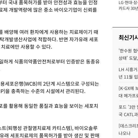
부터 국내 품목허가를 받아 안전성과 효능을 인정
LG·현대·삼
장
카드사 30년
료제 개발역량에 많은 중소 바이오기업이 신뢰를
에 '초집중' 
를 배양해 여러 환자에게 사용하는 치료제이기 때
최신기
위탁개발생산사업에 적합하다. 반면 자가유래 세포
 치료에만 사용할 수 있다.
'한수원 협
상태' 도달,
유일하게 식품의약품안전처로부터 인증받은 동종유
.
LH 시흥거
년 11월 
용세포은행(WCB)의 2단계 시스템으로 구성되는
[K-GX에
MP)을 충족하는 수준의 시설에서 관리된다.
대 메가프
포를 활용해 동일한 품질과 효능을 보이는 세포치
포드 '3만
국 CATL과
[데스크리포
트(퇴행성 관절염치료제 카티스템), 바이오솔루
나오나
종유래 세포치료제의 품목허가를 받아 생산 및 판매