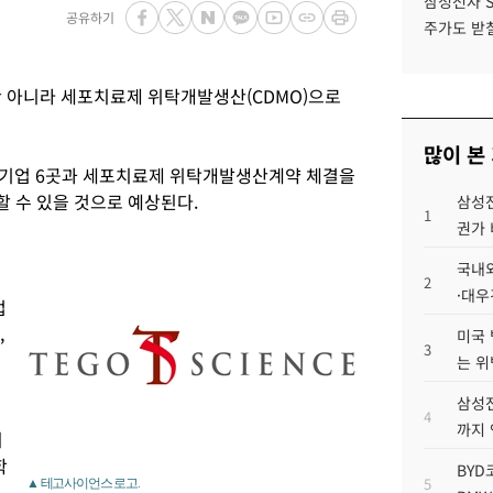
삼성전자 
공유하기
주가도 받칠
아니라 세포치료제 위탁개발생산(CDMO)으로
많이 본
오기업 6곳과 세포치료제 위탁개발생산계약 체결을
 수 있을 것으로 예상된다.
삼성전
1
권가 
국내외
2
·대우
업
,
미국 
3
는 위
삼성전
4
까지
외
학
BYD
5
▲ 테고사이언스 로고.