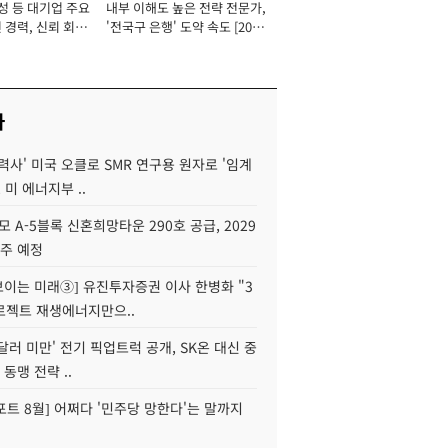
성 등 대기업 주요
내부 이해도 높은 전략 전문가,
 경력, 신뢰 회복
'전국구 은행' 도약 속도 [2026
[2026년]
년]
사
력사' 미국 오클로 SMR 연구용 원자로 '임계
 미 에너지부 ..
모 A-5블록 신혼희망타운 290호 공급, 2029
입주 예정
 보이는 미래③] 유진투자증권 이사 한병화 "3
로젝트 재생에너지만으..
 달러 미만' 전기 픽업트럭 공개, SK온 대신 중
 동맹 전략 ..
트 8월] 어쩌다 '민주당 망한다'는 말까지