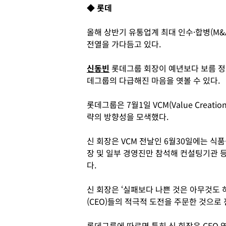
◆ 롯데
올해 상반기 유통업계 최대 인수·합병(M
전열을 가다듬고 있다.
신동빈
롯데그룹 회장이 예년보다 보름 정
데그룹의 다급해진 마음을 엿볼 수 있다.
롯데그룹은 7월1일 VCM(Value Creati
략의 방향성을 모색했다.
신 회장은 VCM 전날인 6월30일에는 식품
장 및 일부 경영진만 참석해 컨설팅기관 
다.
신 회장은 ‘실패보다 나쁜 것은 아무것도
(CEO)들의 적극적 도전을 주문한 것으로
롯데그룹에 따르면 특히 신 회장은 CEO