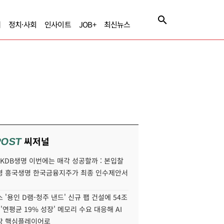
제
정치·사회
인사이트
JOB+
최신뉴스
씨저널
POST
' KDB생명 이번에는 매각 성공할까 : 본입찰
명 흥국생명 한국금융지주가 최종 인수제안서
 '용인 D램-청주 낸드' 신규 팹 건설에 54조
 '연평균 19% 성장' 메모리 수요 대응해 AI
장 핵심플레이어로