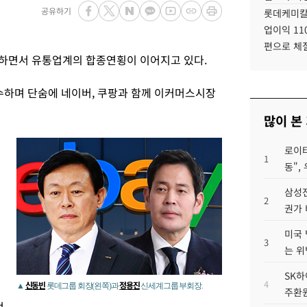
공유하기
롯데케미칼
업이익 11
편으로 체
하면서 유통업계의 합종연횡이 이어지고 있다.
하며 단숨에 네이버, 쿠팡과 함께 이커머스시장
많이 본
로이터
1
동",
삼성전
2
권가 
미국 
3
는 위
SK하
4
신동빈
정용진
▲
롯데그룹 회장(왼쪽)과
신세계그룹 부회장.
주환원
전