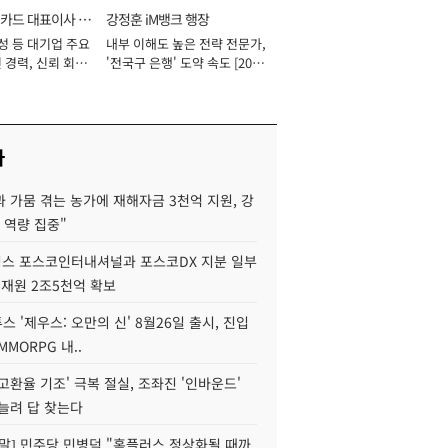
카드 대표이사 사
강정훈 iM뱅크 행장
성 등 대기업 주요
내부 이해도 높은 전략 전문가,
 경력, 신뢰 회복
'전국구 은행' 도약 속도 [2026
[2026년]
년]
사
 가뭄 겪는 농가에 재해자금 3천억 지원, 강
 역량 집중"
스 포스코인터내셔널과 포스코DX 지분 일부
 재원 2조5천억 확보
투스 '제우스: 오만의 신' 8월26일 출시, 진입
MMORPG 내..
고환율 기조' 극복 절실, 조좌진 '인바운드'
늘려 답 찾는다
정말] 민주당 민병덕 "홈플러스 정상화될 때까