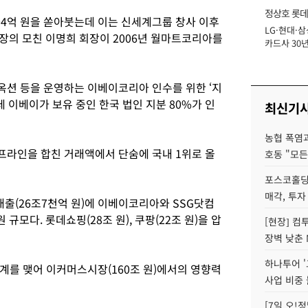
정상호 롯데
04억 원을 쏟아붓는데 이는 신세계그룹 창사 이후
LG·현대·삼
장
회장의 모친 이명희 회장이 2006년 월마트코리아를
카드사 30년
에 '초집중' 
옥션 등을 운영하는 이베이코리아 인수를 위한 ‘지
데 이베이가 보유 중인 한국 법인 지분 80%가 인
최신기
농협 폭염과
라인을 합친 거래액에서 단숨에 국내 1위로 올
호동 "모든
포스코홀딩
매각, 투자
매출(26조7천억 원)에 이베이코리아와 SSG닷컴
 규모다. 롯데쇼핑(28조 원), 쿠팡(22조 원)을 압
[현장] 컴
장벽 낮춘 
하나투어 '
계를 맺어 이커머스시장(160조 원)에서의 영향력
사업 비중 
[7일 오!