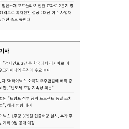
 첨단소재 포트폴리오 전환 효과로 2분기 영
01억으로 흑자전환 성공 : 대산·여수 사업재
질개선 속도 높인다
 기사
 "정제연료 3만 톤 한국에서 러시아로 이
 우크라이나의 공격에 수요 늘어
자 SK하이닉스 소극적 주주환원에 해외 증
비판, "반도체 호황 지속성 의문"
법원 "트럼프 정부 풍력 프로젝트 동결 조치
법", 해제 명령 내려
이닉스 1주당 375원 현금배당 실시, 추가 주
 계획 9월 공개 예정