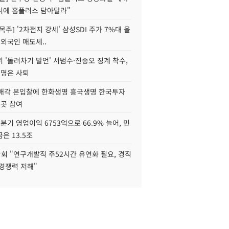
니에 홈플러스 담아달라"
목주] '2차전지 강세' 삼성SDI 주가 7%대 올
 외국인 매도세..
 '돌려차기 발언' 서범수·진종오 징계 착수,
2명은 사퇴
 매각 본입찰에 한화생명 흥국생명 한국투자
3곳 참여
분기 영업이익 6753억으로 66.9% 늘어, 민
은 13.5조
회 "연구개발직 주52시간 유연화 필요, 경직
경쟁력 저해"