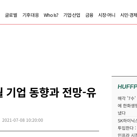
글로벌
기후대응
Who Is?
기업·산업
금융
시장·머니
시민·경
HUFF
월 기업 동향과 전망-유
매각 '7수
에 한화생
냈다
2021-07-08 10:20:00
SK하이닉스
투입한다 :
인프라 시