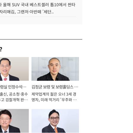
 올해 SUV 국내 베스트셀러 톱10에서 싼타
자리매김, 그랜저·아반떼 '세단..
?
통령실 민정수석비
김정균 보령 및 보령홀딩스 대
 출신, 공소청·중수
제약업계의 젊은 오너 3세 경
표이사 사장
두고 검찰개혁 완수
영자, 미래 먹거리 '우주와 헬
년]
스케어' 공들여 [2026년]