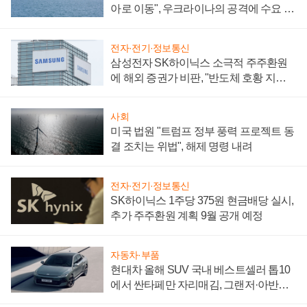
아로 이동", 우크라이나의 공격에 수요 늘
어
전자·전기·정보통신
삼성전자 SK하이닉스 소극적 주주환원
에 해외 증권가 비판, "반도체 호황 지속
성 의문"
사회
미국 법원 "트럼프 정부 풍력 프로젝트 동
결 조치는 위법", 해제 명령 내려
전자·전기·정보통신
SK하이닉스 1주당 375원 현금배당 실시,
추가 주주환원 계획 9월 공개 예정
자동차·부품
현대차 올해 SUV 국내 베스트셀러 톱10
에서 싼타페만 자리매김, 그랜저·아반떼
'세단 쌍끌이'로 내수 방어