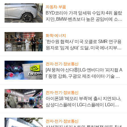
자동차·부품
BYD코리아 가격 앞세워 수입차 4위 올랐
지만, BMW·벤츠보다 높은 공임비에 소비
자 불만 폭발
화학·에너지
'한수원 협력사' 미국 오클로 SMR 연구용
원자로 '임계 상태' 도달, 미국 에너지부
"중요한 이정표"
전자·전기·정보통신
[AI 뭉쳐야 산다⑧] LG·엔비디아 '피지컬 A
I' 동맹 강화, 구광모 제조·데이터·기술 결
집해 종합 로보틱스 기업으로
전자·전기·정보통신
아이폰18 '메모리 부족'에 출시 지연되나,
삼성디스플레이 LG디스플레이 LG이노
텍 '탈애플' 수익 다각화 속도
전자·전기·정보통신