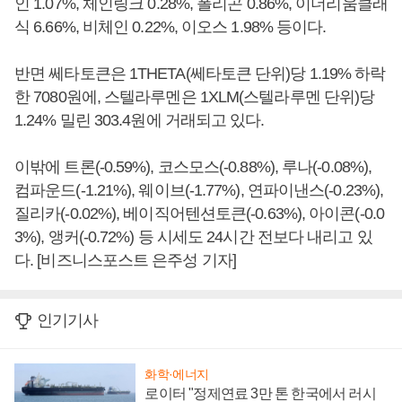
인 1.07%, 체인링크 0.28%, 폴리곤 0.86%, 이더리움클래
식 6.66%, 비체인 0.22%, 이오스 1.98% 등이다.
반면 쎄타토큰은 1THETA(쎄타토큰 단위)당 1.19% 하락
한 7080원에, 스텔라루멘은 1XLM(스텔라루멘 단위)당
1.24% 밀린 303.4원에 거래되고 있다.
이밖에 트론(-0.59%), 코스모스(-0.88%), 루나(-0.08%),
컴파운드(-1.21%), 웨이브(-1.77%), 연파이낸스(-0.23%),
질리카(-0.02%), 베이직어텐션토큰(-0.63%), 아이콘(-0.0
3%), 앵커(-0.72%) 등 시세도 24시간 전보다 내리고 있
다. [비즈니스포스트 은주성 기자]
인기기사
화학·에너지
로이터 "정제연료 3만 톤 한국에서 러시