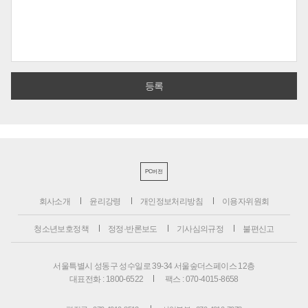
PC버전
회사소개
윤리강령
개인정보처리방침
이용자위원회
청소년보호정책
정정·반론보도
기사심의규정
불편신고
서울특별시 성동구 성수일로 39-34 서울숲더스페이스 12층
대표전화 : 1800-6522
팩스 : 070-4015-8658