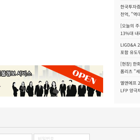
한국투자증
천억, "역
[오늘의 주
13%대 내
LIGD&A 
포함 유도무
[현장] 한
폼리츠 "세
엘앤에프 2
LFP 양극