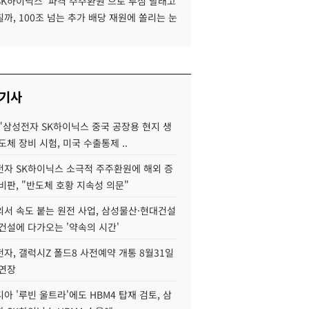
SK하이닉스 '파격 주주환원'으로 투심 달래고
까, 100조 넘는 추가 배당 재원에 쏠리는 눈
 기사
"삼성전자 SK하이닉스 중국 공장용 현지 생
도체 장비 시험, 미국 수출통제 ..
자 SK하이닉스 소극적 주주환원에 해외 증
비판, "반도체 호황 지속성 의문"
서 속도 붙는 원전 사업, 삼성물산·현대건설
건설에 다가오는 '약속의 시간'
자, 갤럭시Z 폴드8 사전예약 개통 8월31일
 연장
아 '루빈 울트라'에도 HBM4 탑재 검토, 삼