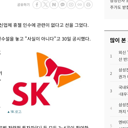
삼성전자 
공유하기
주가도 받칠
업체 휴젤 인수에 관련이 없다고 선을 그었다.
수설을 놓고 "사실이 아니다"고 30일 공시했다.
많이 본
K
외신 
1
산 반
삼성전
커
2
권가 
수
국내외
3
·대우
삼성전
하
4
까지
▲ SK 로고.
엔비디
5
벌 전략적 투자자(SI) 등 모두 3~4곳이 참여한