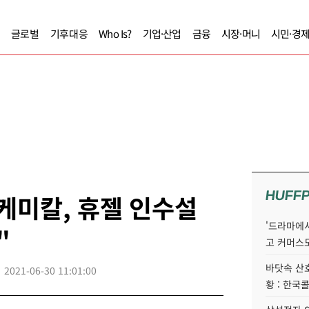
글로벌
기후대응
Who Is?
기업·산업
금융
시장·머니
시민·경
HUFF
케미칼, 휴젤 인수설
'드라마에서
"
고 커머스
바닷속 산
2021-06-30 11:01:00
황 : 한국