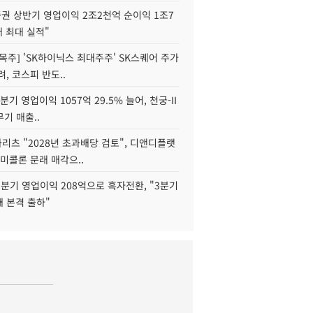
권 상반기 영업이익 2조2천억 순이익 1조7
대 최대 실적"
목주] 'SK하이닉스 최대주주' SK스퀘어 주가
려, 코스피 반도..
2분기 영업이익 1057억 29.5% 늘어, 천궁-II
기 매출..
화리츠 "2028년 초과배당 검토", 디앤디플랫
미콜론 문래 매각으..
분기 영업이익 208억으로 흑자전환, "3분기
재 본격 출하"