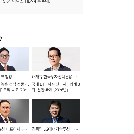
·SK하이닉스 HBM4 수율에..
?
뱅크 행장
배재규 한국투자신탁운용 대
 높은 전략 전문가,
국내 ETF 시장 선구자, '업계 3
표이사 사장
' 도약 속도 [2026
위' 탈환 과제 [2026년]
효성 대표이사 부회
김동명 LG에너지솔루션 대표