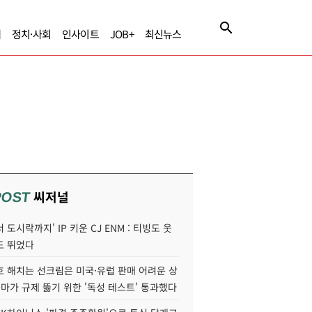
제
정치·사회
인사이트
JOB+
최신뉴스
씨저널
POST
 도시락까지' IP 키운 CJ ENM : 티빙도 웃
도 뛰었다
호 해치는 선크림은 미국·유럽 판매 어려운 상
콜마가 규제 뚫기 위한 '독성 테스트' 통과했다