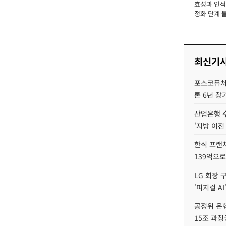
효성과 인적 
장
정화 단계 들
최신기
포스코퓨처엠
톤 6년 장
산업은행 
'지방 이전
한식 프랜
139억으로
LG 회장 
'피지컬 AI
공정위 은행
15조 과징