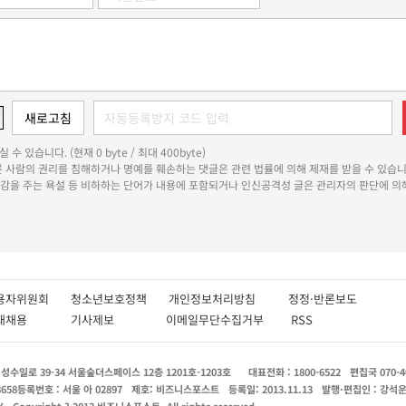
 수 있습니다. (현재 0 byte / 최대 400byte)
다른 사람의 권리를 침해하거나 명예를 훼손하는 댓글은 관련 법률에 의해 제재를 받을 수 있습니
쾌감을 주는 욕설 등 비하하는 단어가 내용에 포함되거나 인신공격성 글은 관리자의 판단에 의해
용자위원회
청소년보호정책
개인정보처리방침
정정·반론보도
인재채용
기사제보
이메일무단수집거부
RSS
수일로 39-34 서울숲더스페이스 12층 1201호-1203호
대표전화 : 1800-6522
편집국 070-4
8658
등록번호 : 서울 아 02897
제호: 비즈니스포스트
등록일: 2013.11.13
발행·편집인 : 강석
X
Copyright ? 2013 비즈니스포스트. All rights reserved.