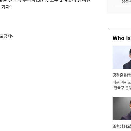
성전자
 기자]
배포금지>
Who Is
강정훈 iM
내부 이해도
'전국구 은행
년]
조현상 HS