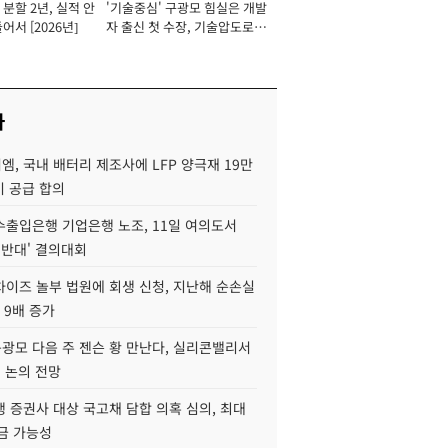
분할 2년, 실적 안
'기술중심' 구광모 힘실은 개발
이사 사장
어서 [2026년]
자 출신 첫 수장, 기술압도로
경쟁력 확보 사활 [2026년]
사
, 국내 배터리 제조사에 LFP 양극재 19만
기 공급 합의
수출입은행 기업은행 노조, 11일 여의도서
 반대' 결의대회
차이즈 놀부 법원에 회생 신청, 지난해 순손실
 9배 증가
구광모 다음 주 젠슨 황 만난다, 실리콘밸리서
' 논의 전망
 증권사 대상 국고채 담합 의혹 심의, 최대
금 가능성