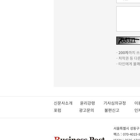
-
200자
까지 쓰실
- 저작권 등 
- 타인에게 불
신문사소개
윤리강령
기사심의규정
이
포럼
광고문의
불편신고
서울특별시 성동구 성
팩스 : 070-4015-
ISSN : 2636-171