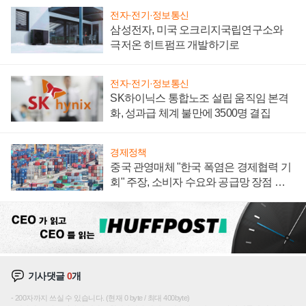
전자·전기·정보통신
삼성전자, 미국 오크리지국립연구소와
극저온 히트펌프 개발하기로
전자·전기·정보통신
SK하이닉스 통합노조 설립 움직임 본격
화, 성과급 체계 불만에 3500명 결집
경제정책
중국 관영매체 "한국 폭염은 경제협력 기
회" 주장, 소비자 수요와 공급망 장점 강
조
기사댓글
0
개
200자까지 쓰실 수 있습니다. (현재 0 byte / 최대 400byte)