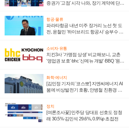
증권가 '고점' 시각 나와, 장기 계약에 단점
부각
항공·물류
파라타항공 내년 미주 장거리 노선 첫 도
전, 윤철민 '하이브리드 항공사' 승부수 통
할까
소비자·유통
치킨3사 '가맹점 상생' 비교해보니, 교촌
'영업권 보호'·bhc '신메뉴 개발'·BBQ '원가
부담'
화학·에너지
[김민정 기자의 '코스뽀'] 지엔씨에너지 AI
붐에 비상발전기 호황, 안병철 친환경 에
너지 발전전문기업 향한다
정치
[여론조사꽃] 민주당 당대표 선호도 정청
래 30.5%·김민석 29.6%, 0.9%p 초접전