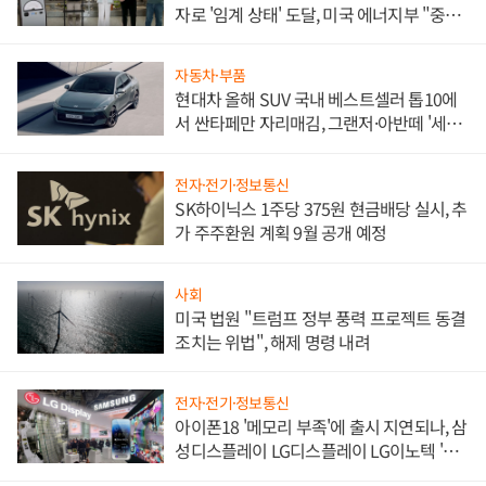
자로 '임계 상태' 도달, 미국 에너지부 "중요
한 이정표"
자동차·부품
현대차 올해 SUV 국내 베스트셀러 톱10에
서 싼타페만 자리매김, 그랜저·아반떼 '세단
쌍끌이'로 내수 방어
전자·전기·정보통신
SK하이닉스 1주당 375원 현금배당 실시, 추
가 주주환원 계획 9월 공개 예정
사회
미국 법원 "트럼프 정부 풍력 프로젝트 동결
조치는 위법", 해제 명령 내려
전자·전기·정보통신
아이폰18 '메모리 부족'에 출시 지연되나, 삼
성디스플레이 LG디스플레이 LG이노텍 '탈
애플' 수익 다각화 속도