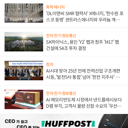
화학·에너지
'DL이앤씨 SMR 협력사' X에너지, '한수원 포
스코 동맹' 센트러스에너지와 우라늄 계약
체결
전자·전기·정보통신
SK하이닉스, 용인 'Y2' 팹과 청주 'M17' 팹
건설에 54조 투자 결정
정치
AI시대 맞아 25년 만에 전력산업 구조개편
시동, '발전5사 통합' 넘어 '한전 지주사' 재편
론도
전자·전기·정보통신
AI 메모리반도체 시장에서 낸드플래시보다
D램 부각, 고객사 물량 선점 수요의 '우선순
위'