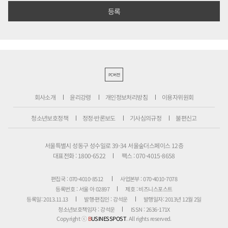
PC버전
회사소개
윤리강령
개인정보처리방침
이용자위원회
청소년보호정책
정정·반론보도
기사심의규정
불편신고
서울특별시 성동구 성수일로 39-34 서울숲더스페이스 12층
대표전화 : 1800-6522
팩스 : 070-4015-8658
편집국 : 070-4010-8512
사업본부 : 070-4010-7078
등록번호 : 서울 아 02897
제호 : 비즈니스포스트
등록일: 2013.11.13
발행·편집인 : 강석운
발행일자: 2013년 12월 2일
청소년보호책임자 : 강석운
ISSN : 2636-171X
Copyright ⓒ
B
USINESSPOST
. All rights reserved.