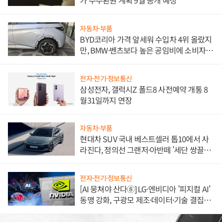
가 주주환원 계획 9월 공개 예정
자동차·부품
BYD코리아 가격 앞세워 수입차 4위 올랐지
만, BMW·벤츠보다 높은 공임비에 소비자
불만 폭발
전자·전기·정보통신
삼성전자, 갤럭시Z 폴드8 사전예약 개통 8
월31일까지 연장
자동차·부품
현대차 SUV 국내 베스트셀러 톱10에서 사
라진다, 정의선 그랜저·아반떼 '세단 쌍끌
이'로 내수 방어
전자·전기·정보통신
[AI 뭉쳐야 산다⑧] LG·엔비디아 '피지컬 AI'
동맹 강화, 구광모 제조·데이터·기술 결집
해 종합 로보틱스 기업으로