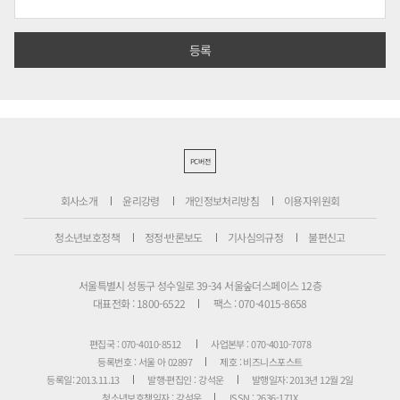
PC버전
회사소개
윤리강령
개인정보처리방침
이용자위원회
청소년보호정책
정정·반론보도
기사심의규정
불편신고
서울특별시 성동구 성수일로 39-34 서울숲더스페이스 12층
대표전화 : 1800-6522
팩스 : 070-4015-8658
편집국 : 070-4010-8512
사업본부 : 070-4010-7078
등록번호 : 서울 아 02897
제호 : 비즈니스포스트
등록일: 2013.11.13
발행·편집인 : 강석운
발행일자: 2013년 12월 2일
청소년보호책임자 : 강석운
ISSN : 2636-171X