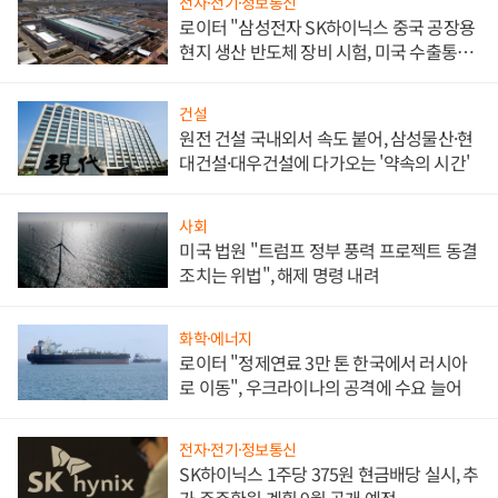
전자·전기·정보통신
로이터 "삼성전자 SK하이닉스 중국 공장용
현지 생산 반도체 장비 시험, 미국 수출통제
대비"
건설
원전 건설 국내외서 속도 붙어, 삼성물산·현
대건설·대우건설에 다가오는 '약속의 시간'
사회
미국 법원 "트럼프 정부 풍력 프로젝트 동결
조치는 위법", 해제 명령 내려
화학·에너지
로이터 "정제연료 3만 톤 한국에서 러시아
로 이동", 우크라이나의 공격에 수요 늘어
전자·전기·정보통신
SK하이닉스 1주당 375원 현금배당 실시, 추