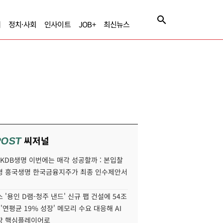
제
정치·사회
인사이트
JOB+
최신뉴스
씨저널
POST
' KDB생명 이번에는 매각 성공할까 : 본입찰
명 흥국생명 한국금융지주가 최종 인수제안서
 '용인 D램-청주 낸드' 신규 팹 건설에 54조
 '연평균 19% 성장' 메모리 수요 대응해 AI
장 핵심플레이어로