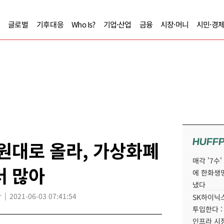
글로벌
기후대응
Who Is?
기업·산업
금융
시장·머니
시민·경
HUFF
 원대로 올라, 가상화폐
매각 '7수
더 많아
에 한화생
냈다
r
2021-06-03 07:41:54
SK하이닉스
투입한다 :
인프라 시