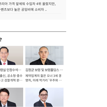
코리아 가격 앞세워 수입차 4위 올랐지만,
·벤츠보다 높은 공임비에 소비자 ..
?
통령실 민정수석비
김정균 보령 및 보령홀딩스 대
 출신, 공소청·중수
제약업계의 젊은 오너 3세 경
표이사 사장
두고 검찰개혁 완수
영자, 미래 먹거리 '우주와 헬
년]
스케어' 공들여 [2026년]