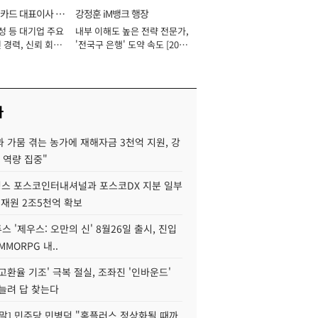
카드 대표이사 사
강정훈 iM뱅크 행장
성 등 대기업 주요
내부 이해도 높은 전략 전문가,
 경력, 신뢰 회복
'전국구 은행' 도약 속도 [2026
[2026년]
년]
사
 가뭄 겪는 농가에 재해자금 3천억 지원, 강
 역량 집중"
스 포스코인터내셔널과 포스코DX 지분 일부
 재원 2조5천억 확보
투스 '제우스: 오만의 신' 8월26일 출시, 진입
MMORPG 내..
고환율 기조' 극복 절실, 조좌진 '인바운드'
늘려 답 찾는다
정말] 민주당 민병덕 "홈플러스 정상화될 때까