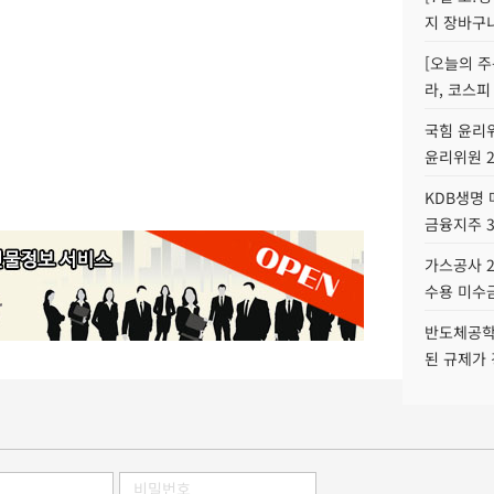
지 장바구
[오늘의 주
라, 코스피
국힘 윤리위
윤리위원 
KDB생명
금융지주 
가스공사 2
수용 미수금
반도체공학
된 규제가 