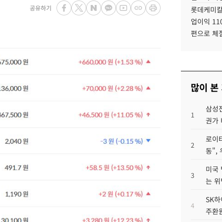
공유하기
롯데케미칼
업이익 11
편으로 체
많이 본
삼성전
1
권가 
로이터
2
동",
미국 
3
는 위
SK하
4
주환원