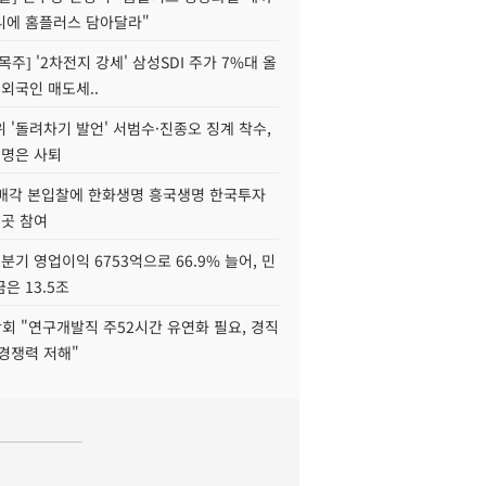
니에 홈플러스 담아달라"
목주] '2차전지 강세' 삼성SDI 주가 7%대 올
 외국인 매도세..
 '돌려차기 발언' 서범수·진종오 징계 착수,
2명은 사퇴
 매각 본입찰에 한화생명 흥국생명 한국투자
3곳 참여
분기 영업이익 6753억으로 66.9% 늘어, 민
은 13.5조
회 "연구개발직 주52시간 유연화 필요, 경직
경쟁력 저해"