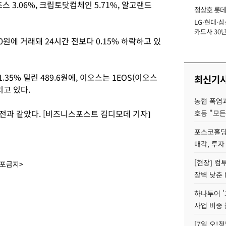
조스 3.06%, 크립토닷컴체인 5.71%, 알고랜드
정상호 롯데
LG·현대·삼
장
카드사 30년
0원에 거래돼 24시간 전보다 0.15% 하락하고 있
에 '초집중' 
35% 밀린 489.6원에, 이오스는 1EOS(이오스
최신기
리고 있다.
농협 폭염과
 전과 같았다. [비즈니스포스트 김디모데 기자]
호동 "모든
포스코홀딩
매각, 투자
[현장] 컴
배포금지>
장벽 낮춘 
하나투어 '
사업 비중 
[7일 오!