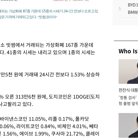
BYD
5
되는 가상화폐 167종 가운데 125종의 시세가 24시간 전보다 오르고 있
BMW
 같은 가격에 거래되고 있다. <빗썸코리아>
래소 빗썸에서 거래되는 가상화폐 167종 가운데
Who Is
다. 41종의 시세는 내리고 있으며 1종의 시세는
7만5천 원에 거래돼 24시간 전보다 1.53% 상승하
한찬식 대
% 오른 313만6천 원에, 도지코인은 1DOGE(도지
'정통 검사'
서관
에 사고팔리고 있다.
청 출범 앞
맡아 [2026
낸스코인 11.05%, 리플 0.17%, 폴카닷
0.06%, 라이트코인 0.84%, 비체인 4.01%, 쎄타
1.56%, 에이브 1.99%, 쿠사마 21.72%, 클레이