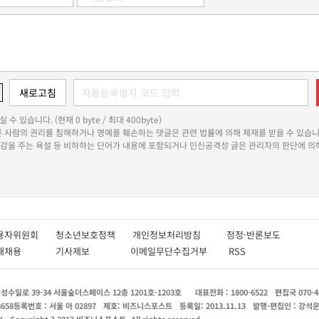
 수 있습니다. (현재 0 byte / 최대 400byte)
다른 사람의 권리를 침해하거나 명예를 훼손하는 댓글은 관련 법률에 의해 제재를 받을 수 있습니
쾌감을 주는 욕설 등 비하하는 단어가 내용에 포함되거나 인신공격성 글은 관리자의 판단에 의해
용자위원회
청소년보호정책
개인정보처리방침
정정·반론보도
인재채용
기사제보
이메일무단수집거부
RSS
수일로 39-34 서울숲더스페이스 12층 1201호-1203호
대표전화 : 1800-6522
편집국 070-4
8658
등록번호 : 서울 아 02897
제호: 비즈니스포스트
등록일: 2013.11.13
발행·편집인 : 강석
X
Copyright ? 2013 비즈니스포스트. All rights reserved.