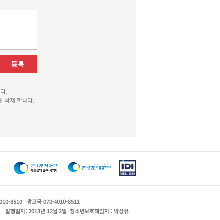
등록
다.
 삭제 합니다.
010-8510
광고국 070-4010-8511
운
발행일자: 2013년 12월 2일
청소년보호책임자 : 박상유