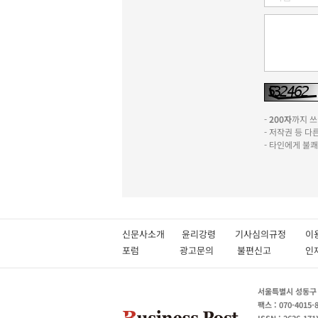
-
200자
까지 쓰실
- 저작권 등 
- 타인에게 불
신문사소개
윤리강령
기사심의규정
이
포럼
광고문의
불편신고
서울특별시 성동구 성
팩스 : 070-4015-
ISSN : 2636-171