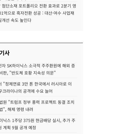
 첨단소재 포트폴리오 전환 효과로 2분기 영
01억으로 흑자전환 성공 : 대산·여수 사업재
질개선 속도 높인다
 기사
자 SK하이닉스 소극적 주주환원에 해외 증
비판, "반도체 호황 지속성 의문"
 "정제연료 3만 톤 한국에서 러시아로 이
 우크라이나의 공격에 수요 늘어
법원 "트럼프 정부 풍력 프로젝트 동결 조치
법", 해제 명령 내려
이닉스 1주당 375원 현금배당 실시, 추가 주
 계획 9월 공개 예정