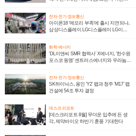
'세단 쌍끌이'로 내수 방어
전자·전기·정보통신
아이폰18 '메모리 부족'에 출시 지연되나,
삼성디스플레이 LG디스플레이 LG이노
텍 '탈애플' 수익 다각화 속도
화학·에너지
'DL이앤씨 SMR 협력사' X에너지, '한수원
포스코 동맹' 센트러스에너지와 우라늄
계약 체결
전자·전기·정보통신
SK하이닉스, 용인 'Y2' 팹과 청주 'M17' 팹
건설에 54조 투자 결정
데스크 리포트
[데스크리포트 8월] 무더운 입추에 든 생
각, 제약바이오 하반기 훈풍 기대한다