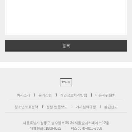
PC버전
회사소개
윤리강령
개인정보처리방침
이용자위원회
청소년보호정책
정정·반론보도
기사심의규정
불편신고
서울특별시 성동구 성수일로 39-34 서울숲더스페이스 12층
대표전화 : 1800-6522
팩스 : 070-4015-8658