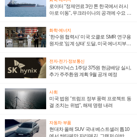
로이터 "정제연료 3만 톤 한국에서 러시
아로 이동", 우크라이나의 공격에 수요 늘
어
화학·에너지
'한수원 협력사' 미국 오클로 SMR 연구용
원자로 '임계 상태' 도달, 미국 에너지부
"중요한 이정표"
전자·전기·정보통신
SK하이닉스 1주당 375원 현금배당 실시,
추가 주주환원 계획 9월 공개 예정
사회
미국 법원 "트럼프 정부 풍력 프로젝트 동
결 조치는 위법", 해제 명령 내려
자동차·부품
현대차 올해 SUV 국내 베스트셀러 톱10
에서 싼타페만 자리매김, 그랜저·아반떼