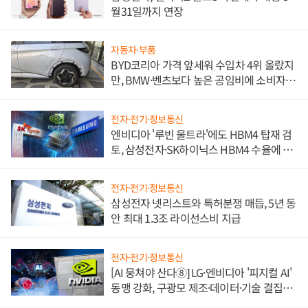
월31일까지 연장
자동차·부품
BYD코리아 가격 앞세워 수입차 4위 올랐지
만, BMW·벤츠보다 높은 공임비에 소비자
불만 폭발
전자·전기·정보통신
엔비디아 '루빈 울트라'에도 HBM4 탑재 검
토, 삼성전자·SK하이닉스 HBM4 수율에 주
도권 갈린다
전자·전기·정보통신
삼성전자 넷리스트와 특허분쟁 매듭, 5년 동
안 최대 1.3조 라이선스비 지급
전자·전기·정보통신
[AI 뭉쳐야 산다⑧] LG·엔비디아 '피지컬 AI'
동맹 강화, 구광모 제조·데이터·기술 결집
해 종합 로보틱스 기업으로