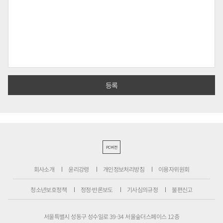
PC버전
회사소개
윤리강령
개인정보처리방침
이용자위원회
청소년보호정책
정정·반론보도
기사심의규정
불편신고
서울특별시 성동구 성수일로 39-34 서울숲더스페이스 12층