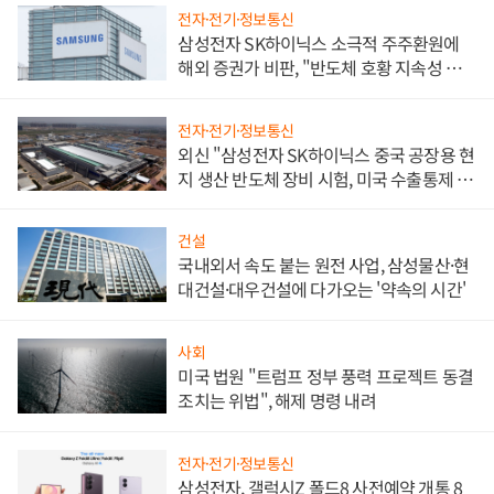
전자·전기·정보통신
삼성전자 SK하이닉스 소극적 주주환원에
해외 증권가 비판, "반도체 호황 지속성 의
문"
전자·전기·정보통신
외신 "삼성전자 SK하이닉스 중국 공장용 현
지 생산 반도체 장비 시험, 미국 수출통제 대
비"
건설
국내외서 속도 붙는 원전 사업, 삼성물산·현
대건설·대우건설에 다가오는 '약속의 시간'
사회
미국 법원 "트럼프 정부 풍력 프로젝트 동결
조치는 위법", 해제 명령 내려
전자·전기·정보통신
삼성전자, 갤럭시Z 폴드8 사전예약 개통 8