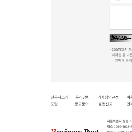
-
200자
까지 쓰실
- 저작권 등 
- 타인에게 불
신문사소개
윤리강령
기사심의규정
이
포럼
광고문의
불편신고
서울특별시 성동구 성
팩스 : 070-4015-
ISSN : 2636-171