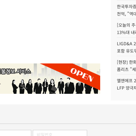
한국투자증
천억, "역
[오늘의 주
13%대 내
LIGD&A 
포함 유도무
[현장] 한
폼리츠 "세
엘앤에프 2
LFP 양극