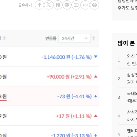
삼성전자 
공유하기
주가도 받칠
많이 본
외신 
1
산 반
삼성전
2
권가 
국내외
3
·대우
삼성전
4
까지
엔비디
5