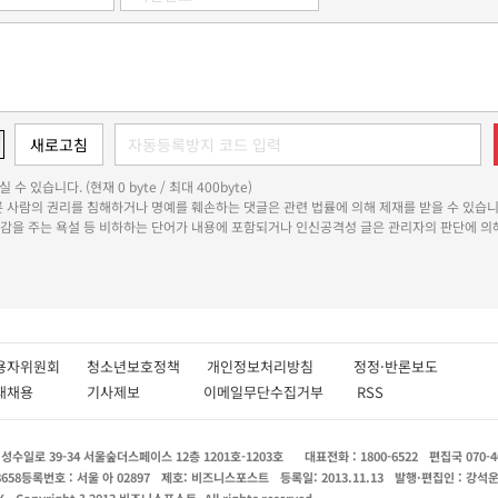
 수 있습니다. (현재 0 byte / 최대 400byte)
다른 사람의 권리를 침해하거나 명예를 훼손하는 댓글은 관련 법률에 의해 제재를 받을 수 있습니
쾌감을 주는 욕설 등 비하하는 단어가 내용에 포함되거나 인신공격성 글은 관리자의 판단에 의해
용자위원회
청소년보호정책
개인정보처리방침
정정·반론보도
인재채용
기사제보
이메일무단수집거부
RSS
수일로 39-34 서울숲더스페이스 12층 1201호-1203호
대표전화 : 1800-6522
편집국 070-4
8658
등록번호 : 서울 아 02897
제호: 비즈니스포스트
등록일: 2013.11.13
발행·편집인 : 강석
X
Copyright ? 2013 비즈니스포스트. All rights reserved.