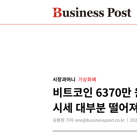
시장과머니
가상화폐
비트코인 6370만
시세 대부분 떨어
김용원 기자 one@businesspost.co.kr
202