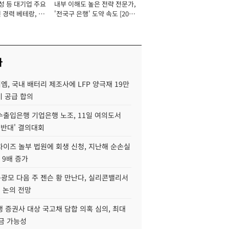
성 등 대기업 주요
내부 이해도 높은 전략 전문가,
 경력 베테랑, 신
'전국구 은행' 도약 속도 [2026
'초집중' 영업정지
년]
[2026년]
사
, 국내 배터리 제조사에 LFP 양극재 19만
기 공급 합의
수출입은행 기업은행 노조, 11일 여의도서
 반대' 결의대회
차이즈 놀부 법원에 회생 신청, 지난해 순손실
 9배 증가
구광모 다음 주 젠슨 황 만난다, 실리콘밸리서
' 논의 전망
 증권사 대상 국고채 담합 의혹 심의, 최대
금 가능성