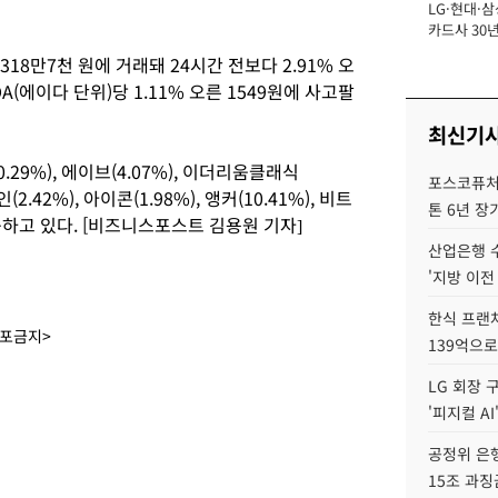
LG·현대·삼
장
카드사 30년
뢰 회복에 
18만7천 원에 거래돼 24시간 전보다 2.91% 오
제재 '부담' 
(에이다 단위)당 1.11% 오른 1549원에 사고팔
최신기
.29%), 에이브(4.07%), 이더리움클래식
포스코퓨처엠
(2.42%), 아이콘(1.98%), 앵커(10.41%), 비트
톤 6년 장
승하고 있다. [비즈니스포스트 김용원 기자]
산업은행 
'지방 이전
한식 프랜
배포금지>
139억으로
LG 회장 
'피지컬 AI
공정위 은행
15조 과징