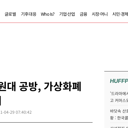
글로벌
기후대응
Who Is?
기업·산업
금융
시장·머니
시민·경
HUFF
 원대 공방, 가상화폐
'드라마에서
져
고 커머스
바닷속 산
1-04-29 07:40:42
황 : 한국