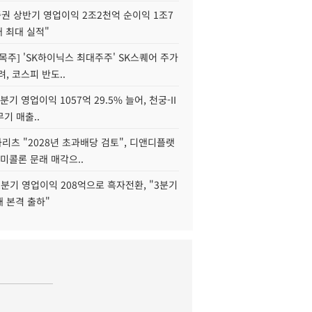
권 상반기 영업이익 2조2천억 순이익 1조7
대 최대 실적"
목주] 'SK하이닉스 최대주주' SK스퀘어 주가
려, 코스피 반도..
2분기 영업이익 1057억 29.5% 늘어, 천궁-II
기 매출..
화리츠 "2028년 초과배당 검토", 디앤디플랫
미콜론 문래 매각으..
분기 영업이익 208억으로 흑자전환, "3분기
재 본격 출하"