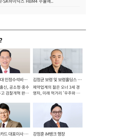
·SK하이닉스 HBM4 수율에..
?
와대 민정수석비서
김정균 보령 및 보령홀딩스 대
 출신, 공소청·중수
제약업계의 젊은 오너 3세 경
표이사 사장
두고 검찰개혁 완수
영자, 미래 먹거리 '우주와 헬
년]
스케어' 공들여 [2026년]
카드 대표이사 사
강정훈 iM뱅크 행장