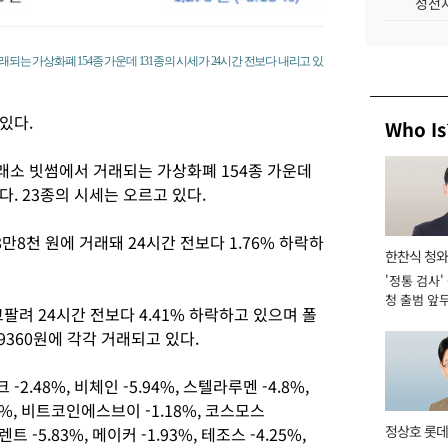
성전자
되는 가상화폐 154종 가운데 131종의 시세가 24시간 전보다 내리고 있
있다.
Who Is
래소 빗썸에서 거래되는 가상화폐 154종 가운데
다. 23종의 시세는 오르고 있다.
8만8천 원에 거래돼 24시간 전보다 1.76% 하락하
한찬식 청
'정통 검사'
관
청 출범 앞
고팔려 24시간 전보다 4.41% 하락하고 있으며 폴
맡아 [2026
만9360원에 각각 거래되고 있다.
.48%, 비체인 -5.94%, 스텔라루멘 -4.8%,
.79%, 비트코인에스브이 -1.18%, 코스모스
정상호 롯데
트 -5.83%, 메이커 -1.93%, 테조스 -4.25%,