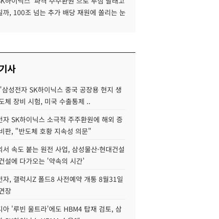
SK하이닉스 '파격 주주환원'으로 투심 달래고
까, 100조 넘는 추가 배당 재원에 쏠리는 눈
 기사
"삼성전자 SK하이닉스 중국 공장용 현지 생
도체 장비 시험, 미국 수출통제 ..
자 SK하이닉스 소극적 주주환원에 해외 증
비판, "반도체 호황 지속성 의문"
서 속도 붙는 원전 사업, 삼성물산·현대건설
건설에 다가오는 '약속의 시간'
자, 갤럭시Z 폴드8 사전예약 개통 8월31일
 연장
아 '루빈 울트라'에도 HBM4 탑재 검토, 삼