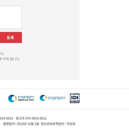
등록
다.
 삭제 합니다.
010-8510
광고국 070-4010-8511
운
발행일자: 2013년 12월 2일
청소년보호책임자 : 박상유