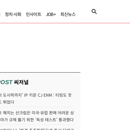
제
정치·사회
인사이트
JOB+
최신뉴스
씨저널
POST
 도시락까지' IP 키운 CJ ENM : 티빙도 웃
도 뛰었다
호 해치는 선크림은 미국·유럽 판매 어려운 상
콜마가 규제 뚫기 위한 '독성 테스트' 통과했다