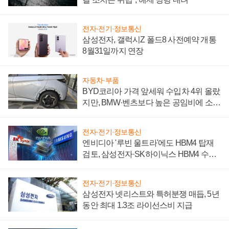
전자·전기·정보통신
삼성전자, 갤럭시Z 폴드8 사전예약 개통
8월31일까지 연장
자동차·부품
BYD코리아 가격 앞세워 수입차 4위 올랐
지만, BMW·벤츠보다 높은 공임비에 소비
자 불만 폭발
전자·전기·정보통신
엔비디아 '루빈 울트라'에도 HBM4 탑재
검토, 삼성전자·SK하이닉스 HBM4 수율
에 주도권 갈린다
전자·전기·정보통신
삼성전자 넷리스트와 특허분쟁 매듭, 5년
동안 최대 1.3조 라이선스비 지급