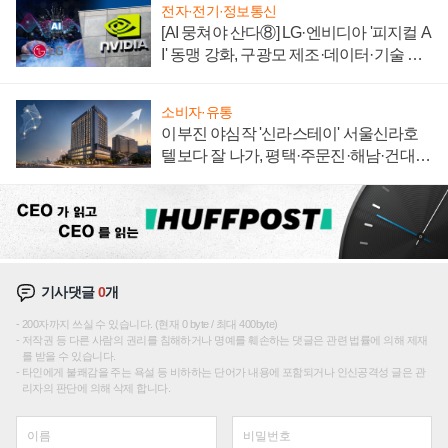
전자·전기·정보통신
[AI 뭉쳐야 산다⑧] LG·엔비디아 '피지컬 A
I' 동맹 강화, 구광모 제조·데이터·기술 결
집해 종합 로보틱스 기업으로
소비자·유통
이부진 야심작 '신라스테이' 서울신라호
텔보다 잘 나가, 평택·주문진·해남·건대로
성장판 더 넓힌다
기사댓글
0
개
200자까지 쓰실 수 있습니다. (현재 0 byte / 최대 400byte)
저작권 등 다른 사람의 권리를 침해하거나 명예를 훼손하는 댓글은 관련 법률에 의해 제재
를 받을 수 있습니다.
타인에게 불쾌감을 주는 욕설 등 비하하는 단어가 내용에 포함되거나 인신공격성 글은 관
리자의 판단에 의해 삭제 합니다.