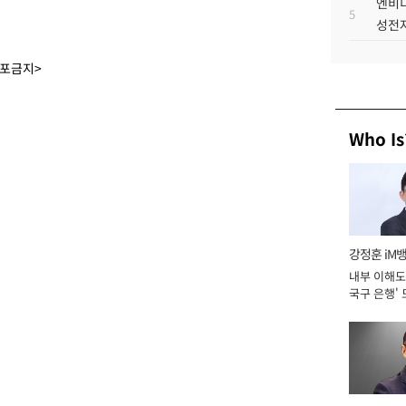
엔비디
5
성전자
배포금지>
Who Is
강정훈 iM
내부 이해도 
국구 은행' 