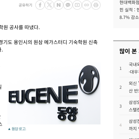
현대백화점그
공유하기
힌 실적 :
8.7% 감소
학원 공사를 따냈다.
경기도 용인시의 원삼 메가스터디 기숙학원 신축
.
많이 본
연
국내외
1
·대우
외신 
일
2
산 반
삼성S
3
스텔란
간
삼성전
스
4
까지
▲ 동양 로고.