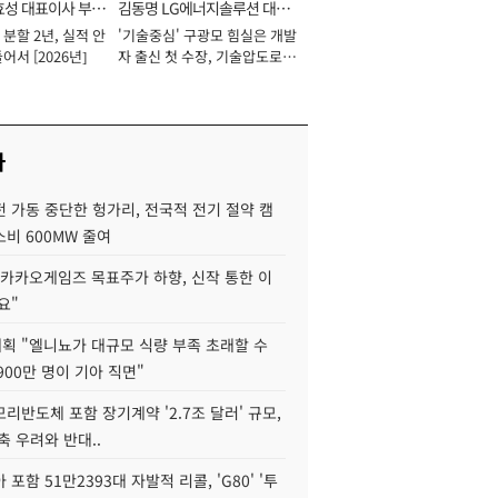
효성 대표이사 부회
김동명 LG에너지솔루션 대표
분할 2년, 실적 안
'기술중심' 구광모 힘실은 개발
이사 사장
어서 [2026년]
자 출신 첫 수장, 기술압도로
경쟁력 확보 사활 [2026년]
사
 가동 중단한 헝가리, 전국적 전기 절약 캠
비 600MW 줄여
"카카오게임즈 목표주가 하향, 신작 통한 이
요"
획 "엘니뇨가 대규모 식량 부족 초래할 수
4900만 명이 기아 직면"
리반도체 포함 장기계약 '2.7조 달러' 규모,
위축 우려와 반대..
포함 51만2393대 자발적 리콜, 'G80' '투