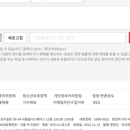
 수 있습니다. (현재 0 byte / 최대 400byte)
다른 사람의 권리를 침해하거나 명예를 훼손하는 댓글은 관련 법률에 의해 제재를 받을 수 있습니
쾌감을 주는 욕설 등 비하하는 단어가 내용에 포함되거나 인신공격성 글은 관리자의 판단에 의해
용자위원회
청소년보호정책
개인정보처리방침
정정·반론보도
인재채용
기사제보
이메일무단수집거부
RSS
수일로 39-34 서울숲더스페이스 12층 1201호-1203호
대표전화 : 1800-6522
편집국 070-4
8658
등록번호 : 서울 아 02897
제호: 비즈니스포스트
등록일: 2013.11.13
발행·편집인 : 강석
X
Copyright ? 2013 비즈니스포스트. All rights reserved.