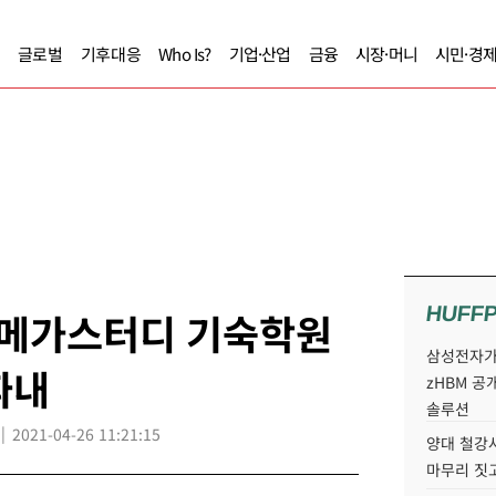
글로벌
기후대응
Who Is?
기업·산업
금융
시장·머니
시민·경
HUFF
 메가스터디 기숙학원
삼성전자가 
따내
zHBM 공
솔루션
2021-04-26 11:21:15
양대 철강사
마무리 짓