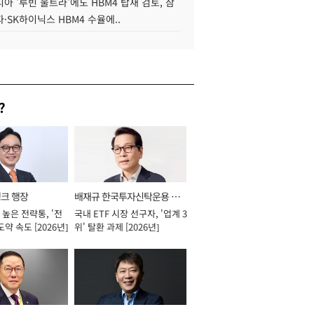
아 '루빈 울트라'에도 HBM4 탑재 검토, 삼
·SK하이닉스 HBM4 수율에..
?
뱅크 행장
배재규 한국투자신탁운용 대
높은 전략통, '전
국내 ETF 시장 선구자, '업계 3
표이사 사장
도약 속도 [2026년]
위' 탈환 과제 [2026년]