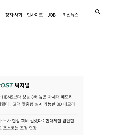
제
정치·사회
인사이트
JOB+
최신뉴스
씨저널
POST
HBM5보다 성능 8배 높은 차세대 메모리
개했다 : 고객 맞춤형 설계 가능한 3D 메모리
 노사 협상 희비 갈렸다 : 현대제철 임단협
고 포스코는 조정 연장