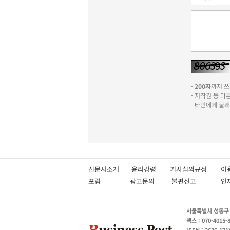
-
200자
까지 쓰실
- 저작권 등 
- 타인에게 불
신문사소개
윤리강령
기사심의규정
이
포럼
광고문의
불편신고
서울특별시 성동구 성
팩스 : 070-4015-
ISSN : 2636-171