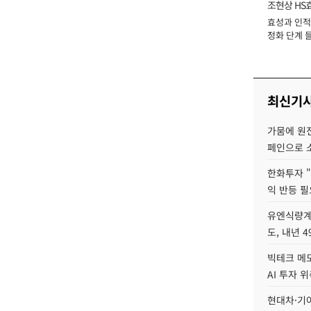
조현상 HS
효성과 인적 
장
정화 단계 들
최신기
가뭄에 원전
페인으로 소
한화투자 
익 반등 필
유엔식량계
도, 내년 
빅테크 메모
AI 투자 
현대차·기아 