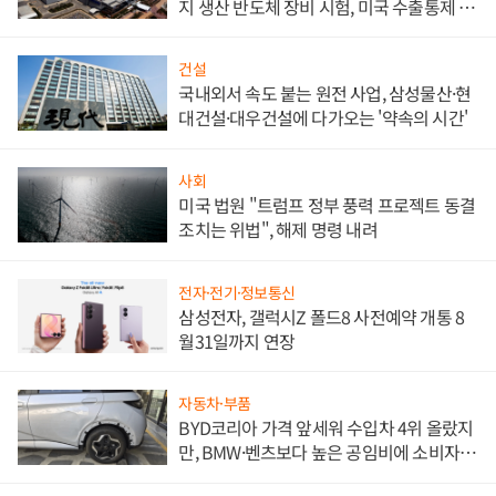
지 생산 반도체 장비 시험, 미국 수출통제 대
비"
건설
국내외서 속도 붙는 원전 사업, 삼성물산·현
대건설·대우건설에 다가오는 '약속의 시간'
사회
미국 법원 "트럼프 정부 풍력 프로젝트 동결
조치는 위법", 해제 명령 내려
전자·전기·정보통신
삼성전자, 갤럭시Z 폴드8 사전예약 개통 8
월31일까지 연장
자동차·부품
BYD코리아 가격 앞세워 수입차 4위 올랐지
만, BMW·벤츠보다 높은 공임비에 소비자
불만 폭발