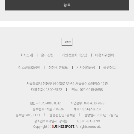
PC버전
회사소개
윤리강령
개인정보처리방침
이용자위원회
청소년보호정책
정정·반론보도
기사심의규정
불편신고
서울특별시 성동구 성수일로 39-34 서울숲더스페이스 12층
대표전화 : 1800-6522
팩스 : 070-4015-8658
편집국 : 070-4010-8512
사업본부 : 070-4010-7078
등록번호 : 서울 아 02897
제호 : 비즈니스포스트
등록일: 2013.11.13
발행·편집인 : 강석운
발행일자: 2013년 12월 2일
청소년보호책임자 : 강석운
ISSN : 2636-171X
Copyright ⓒ
B
USINESSPOST
. All rights reserved.