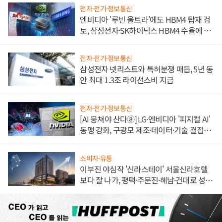
전자·전기·정보통신
엔비디아 '루빈 울트라'에도 HBM4 탑재 검
토, 삼성전자·SK하이닉스 HBM4 수율에 주
도권 갈린다
전자·전기·정보통신
삼성전자 넷리스트와 특허분쟁 매듭, 5년 동
안 최대 1.3조 라이선스비 지급
전자·전기·정보통신
[AI 뭉쳐야 산다⑧] LG·엔비디아 '피지컬 AI'
동맹 강화, 구광모 제조·데이터·기술 결집
해 종합 로보틱스 기업으로
소비자·유통
이부진 야심작 '신라스테이' 서울신라호텔
보다 잘 나가, 평택·주문진·해남·건대로 성
장판 더 넓힌다