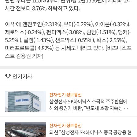
반면 루나는 1LUNA(루나 단위)당 2만1550원에 거래돼 24
시간 전보다 8.76% 하락하고 있다.
이 밖에 엔진코인(-2.31%), 우마(-0.29%), 아이콘(-0.32%),
제로엑스(-0.24%), 펀디엑스(-3.08%, 퀀텀(-1.51%), 앵커(-
5.25%), 골렘(-1.43%), 샌드박스(-0.55%), 왁스(-2.55%),
미러프로토콜(-4.82%) 등 시세도 내리고 있다. [비즈니스포
스트 김용원 기자]
인기기사
전자·전기·정보통신
삼성전자 SK하이닉스 소극적 주주환원에
해외 증권가 비판, "반도체 호황 지속성 의
문"
전자·전기·정보통신
외신 "삼성전자 SK하이닉스 중국 공장용 현