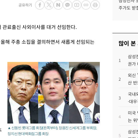
삼성전자 
공유하기
주가도 받칠
서 관료출신 사외이사를 대거 선임한다.
 올해 주총 소집을 결의하면서 새롭게 선임되는
많이 본
삼성전
1
권가 
외신 
2
산 반
국내외
3
·대우
미국 
4
는 위
▲ 신동빈 롯데그룹 회장(왼쪽부터), 정용진 신세계그룹 부회장,
주
삼성전
정지선 현대백화점그룹 회장.
5