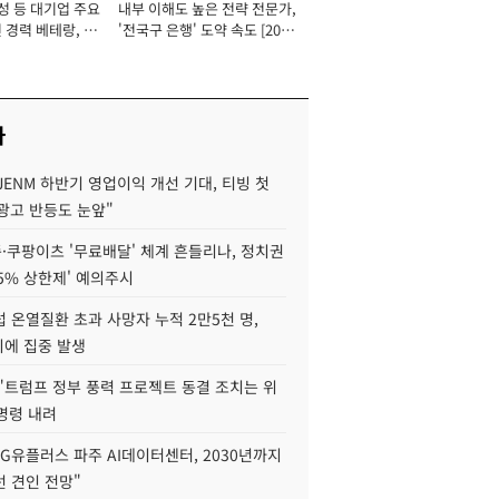
성 등 대기업 주요
내부 이해도 높은 전략 전문가,
 경력 베테랑, 신
'전국구 은행' 도약 속도 [2026
'초집중' 영업정지
년]
[2026년]
사
JENM 하반기 영업이익 개선 기대, 티빙 첫
광고 반등도 눈앞"
·쿠팡이츠 '무료배달' 체계 흔들리나, 정치권
15% 상한제' 예의주시
 온열질환 초과 사망자 누적 2만5천 명,
이에 집중 발생
"트럼프 정부 풍력 프로젝트 동결 조치는 위
 명령 내려
LG유플러스 파주 AI데이터센터, 2030년까지
 견인 전망"