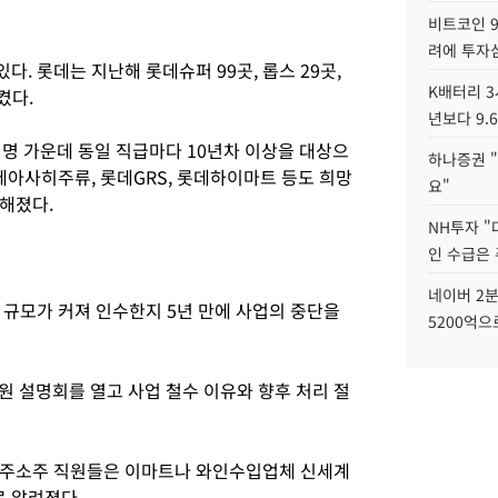
비트코인 9
려에 투자
. 롯데는 지난해 롯데슈퍼 99곳, 롭스 29곳,
K배터리 3
켰다.
년보다 9.
여 명 가운데 동일 직급마다 10년차 이상을 대상으
하나증권 "
데아사히주류, 롯데GRS, 롯데하이마트 등도 희망
요"
전해졌다.
NH투자 "
인 수급은
네이버 2분
 규모가 커져 인수한지 5년 만에 사업의 중단을
5200억으
원 설명회를 열고 사업 철수 이유와 향후 처리 절
제주소주 직원들은 이마트나 와인수입업체 신세계
로 알려졌다.