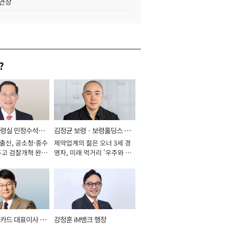
 연장
?
통령실 민정수석비
김정균 보령ㆍ보령홀딩스 대
 출신, 공소청·중수
제약업계의 젊은 오너 3세 경
표이사 사장
두고 검찰개혁 완수
영자, 미래 먹거리 '우주와 헬
년]
스케어' 공들여 [2026년]
카드 대표이사 사
강정훈 iM뱅크 행장