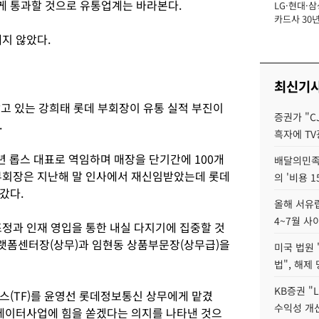
게 통과할 것으로 유통업계는 바라본다.
LG·현대·삼
장
카드사 30년
뢰 회복에 
내지 않았다.
제재 '부담' 
최신기
을 맡고 있는 강희태 롯데 부회장이 유통 실적 부진이
증권가 "C
.
흑자에 TV
18년 롭스 대표로 역임하며 매장을 단기간에 100개
배달의민족
부회장은 지난해 말 인사에서 재신임받았는데 롯데
의 '비용 
갔다.
올해 서유럽
4~7월 사
조정과 인재 영입을 통한 내실 다지기에 집중할 것
플랫폼센터장(상무)과 임현동 상품부문장(상무급)을
미국 법원 
법", 해제
KB증권 "
스(TF)를 윤영선 롯데정보통신 상무에게 맡겼
수익성 개선
빅데이터사업에 힘을 쏟겠다는 의지를 나타낸 것으