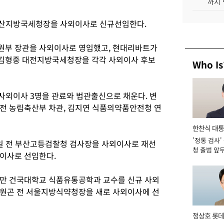
까지
 부산지방국세청장을 사외이사로 신규선임한다.
원부 장관을 사외이사로 영입했고, 현대리바트가
김형중 대전지방국세청장을 각각 사외이사 후보
Who Is
 사외이사 3명을 관료와 법관출신으로 채운다. 변
전 농림축산부 차관, 김지연 식품의약품안전청 연
한찬식 대
'정통 검사'
서관
일 전 부산고등검찰청 검사장을 사외이사로 재선
청 출범 앞
외이사로 선임한다.
맡아 [2026
진만 건국대학교 식품유통공학과 교수를 신규 사외
유원곤 전 서울지방식약청장을 새로 사외이사에 선
정상호 롯데