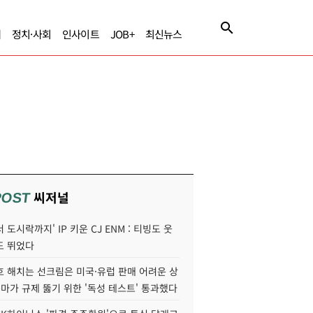
제
정치·사회
인사이트
JOB+
최신뉴스
씨저널
POST
 도시락까지' IP 키운 CJ ENM : 티빙도 웃
도 뛰었다
호 해치는 선크림은 미국·유럽 판매 어려운 상
콜마가 규제 뚫기 위한 '독성 테스트' 통과했다