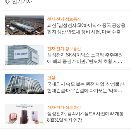
인기기사
전자·전기·정보통신
외신 "삼성전자 SK하이닉스 중국 공장용
현지 생산 반도체 장비 시험, 미국 수출통
제 대비"
전자·전기·정보통신
삼성전자 SK하이닉스 소극적 주주환원
에 해외 증권가 비판, "반도체 호황 지속
성 의문"
건설
국내외서 속도 붙는 원전 사업, 삼성물산·
현대건설·대우건설에 다가오는 '약속의
시간'
전자·전기·정보통신
삼성전자, 갤럭시Z 폴드8 사전예약 개통
8월31일까지 연장