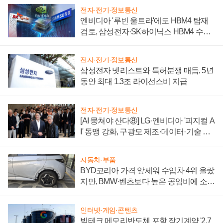
전자·전기·정보통신
엔비디아 '루빈 울트라'에도 HBM4 탑재
검토, 삼성전자·SK하이닉스 HBM4 수율
에 주도권 갈린다
전자·전기·정보통신
삼성전자 넷리스트와 특허분쟁 매듭, 5년
동안 최대 1.3조 라이선스비 지급
전자·전기·정보통신
[AI 뭉쳐야 산다⑧] LG·엔비디아 '피지컬 A
I' 동맹 강화, 구광모 제조·데이터·기술 결
집해 종합 로보틱스 기업으로
자동차·부품
BYD코리아 가격 앞세워 수입차 4위 올랐
지만, BMW·벤츠보다 높은 공임비에 소비
자 불만 폭발
인터넷·게임·콘텐츠
빅테크 메모리반도체 포함 장기계약 '2.7