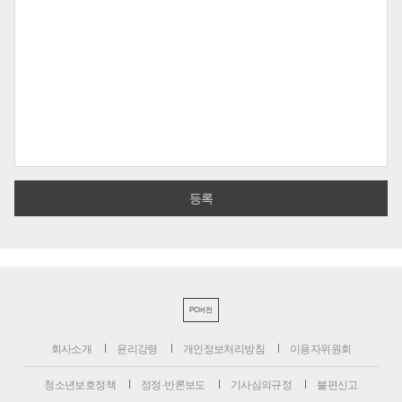
PC버전
회사소개
윤리강령
개인정보처리방침
이용자위원회
청소년보호정책
정정·반론보도
기사심의규정
불편신고