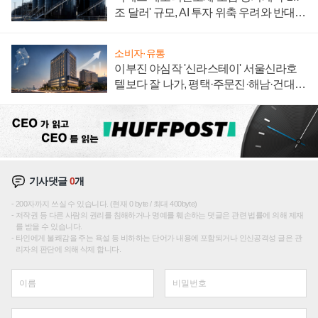
조 달러' 규모, AI 투자 위축 우려와 반대
신호
소비자·유통
이부진 야심작 '신라스테이' 서울신라호
텔보다 잘 나가, 평택·주문진·해남·건대로
성장판 더 넓힌다
기사댓글
0
개
200자까지 쓰실 수 있습니다. (현재 0 byte / 최대 400byte)
저작권 등 다른 사람의 권리를 침해하거나 명예를 훼손하는 댓글은 관련 법률에 의해 제재
를 받을 수 있습니다.
타인에게 불쾌감을 주는 욕설 등 비하하는 단어가 내용에 포함되거나 인신공격성 글은 관
리자의 판단에 의해 삭제 합니다.