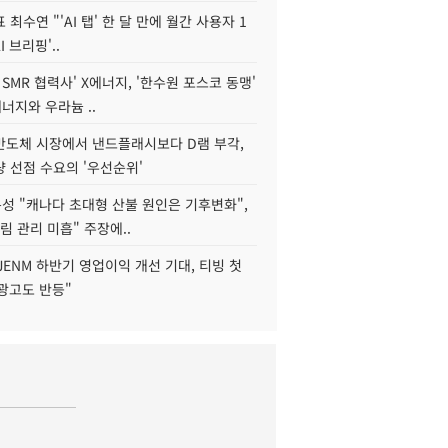
 최수연 "'AI 탭' 한 달 만에 월간 사용자 1
I 브리핑'..
 SMR 협력사' X에너지, '한수원 포스코 동맹'
너지와 우라늄 ..
리반도체 시장에서 낸드플래시보다 D램 부각,
 선점 수요의 '우선순위'
성 "캐나다 초대형 산불 원인은 기후변화",
림 관리 미흡" 주장에..
JENM 하반기 영업이익 개선 기대, 티빙 첫
광고도 반등"