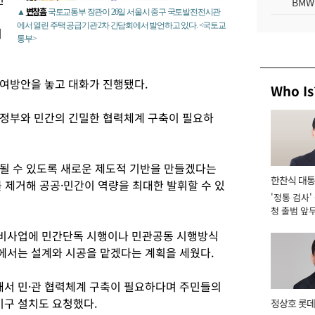
BMW
변창흠
▲
국토교통부 장관이 26일 서울시 중구 국토발전전시관
에서 열린 주택 공급기관 2차 간담회에서 발언하고 있다. <국토교
기
통부>
여방안을 놓고 대화가 진행됐다.
Who Is
는 정부와 민간의 긴밀한 협력체계 구축이 필요하
될 수 있도록 새로운 제도적 기반을 만들겠다는
한찬식 대
 제거해 공공·민간이 역량을 최대한 발휘할 수 있
'정통 검사'
서관
청 출범 앞
맡아 [2026
비사업에 민간단독 시행이나 민관공동 시행방식
에서는 설계와 시공을 맡겠다는 계획을 세웠다.
서 민·관 협력체계 구축이 필요하다며 주민들의
구 설치도 요청했다.
정상호 롯데