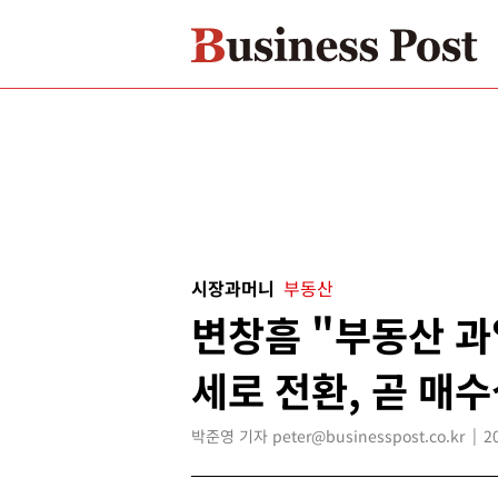
시장과머니
부동산
변창흠 "부동산 
세로 전환, 곧 매
박준영 기자 peter@businesspost.co.kr
2