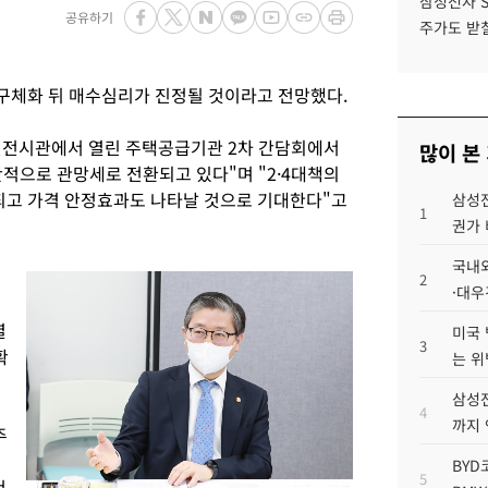
삼성전자 
공유하기
주가도 받칠
체화 뒤 매수심리가 진정될 것이라고 전망했다.
전전시관에서 열린 주택공급기관 2차 간담회에서
많이 본
적으로 관망세로 전환되고 있다"며 "2·4대책의
고 가격 안정효과도 나타날 것으로 기대한다"고
삼성전
1
권가 
국내외
2
·대우
열
미국 
3
확
는 위
삼성전
4
까지
주
BYD
5
건