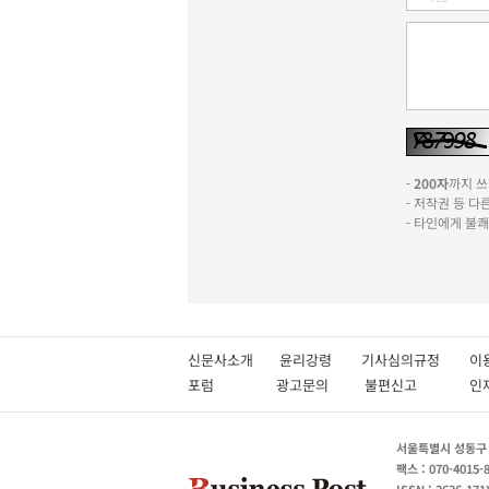
-
200자
까지 쓰실
- 저작권 등 
- 타인에게 불
신문사소개
윤리강령
기사심의규정
이
포럼
광고문의
불편신고
서울특별시 성동구 성
팩스 : 070-4015-
ISSN : 2636-171