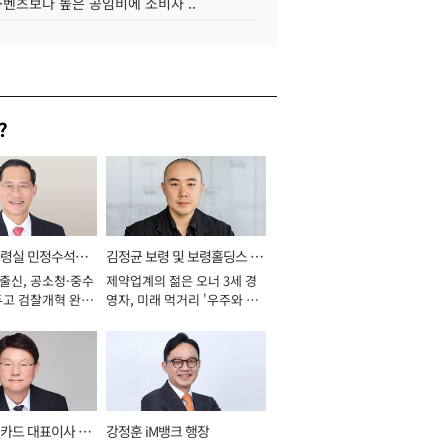
·벤츠보다 높은 공임비에 소비자 ..
?
통령실 민정수석비
김정균 보령 및 보령홀딩스 대
 출신, 공소청·중수
제약업계의 젊은 오너 3세 경
표이사 사장
두고 검찰개혁 완수
영자, 미래 먹거리 '우주와 헬
년]
스케어' 공들여 [2026년]
카드 대표이사 사
강정훈 iM뱅크 행장