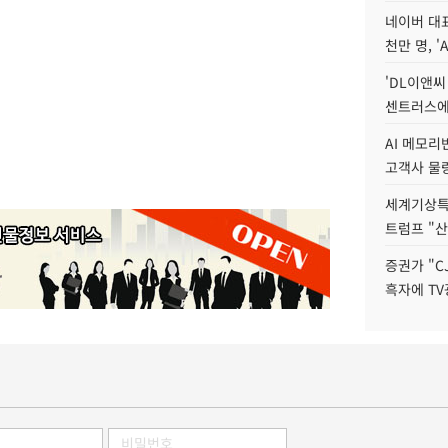
네이버 대표
천만 명, 'A
'DL이앤씨
센트러스에
AI 메모
고객사 물량
세계기상특
트럼프 "산
증권가 "C
흑자에 TV