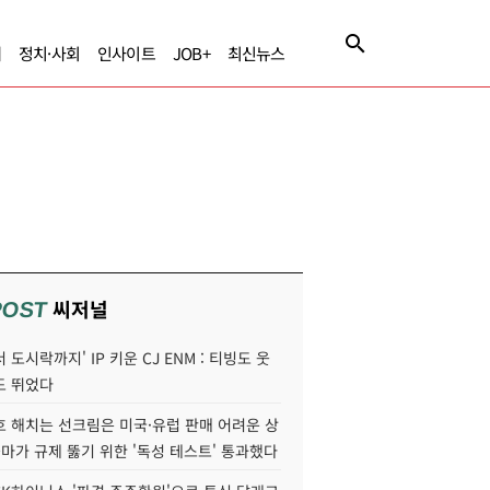
제
정치·사회
인사이트
JOB+
최신뉴스
씨저널
POST
 도시락까지' IP 키운 CJ ENM : 티빙도 웃
도 뛰었다
호 해치는 선크림은 미국·유럽 판매 어려운 상
콜마가 규제 뚫기 위한 '독성 테스트' 통과했다