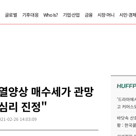
글로벌
기후대응
Who Is?
기업·산업
금융
시장·머니
시민·경
HUFF
과열양상 매수세가 관망
'드라마에서
수심리 진정"
고 커머스
바닷속 산
021-02-26 14:03:09
황 : 한국