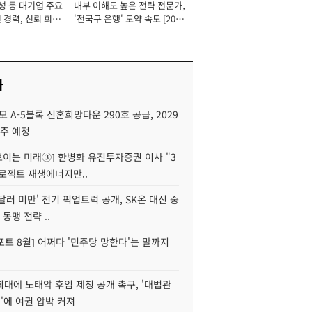
성 등 대기업 주요
내부 이해도 높은 전략 전문가,
 경력, 신뢰 회복
'전국구 은행' 도약 속도 [2026
[2026년]
년]
사
모 A-5블록 신혼희망타운 290호 공급, 2029
입주 예정
 보이는 미래③] 한병화 유진투자증권 이사 "3
로젝트 재생에너지만..
 달러 미만' 전기 픽업트럭 공개, SK온 대신 중
 동맹 전략 ..
트 8월] 어쩌다 '민주당 망한다'는 말까지
대에 노태악 후임 제청 공개 촉구, '대법관
'에 여권 압박 커져