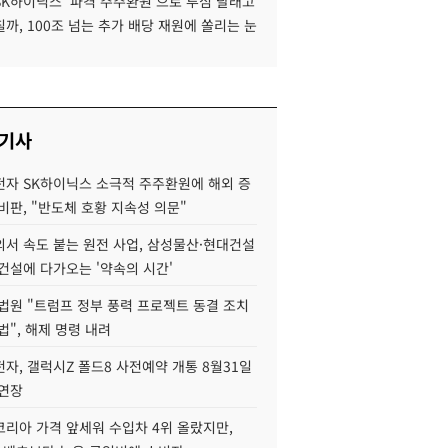
SK하이닉스 '파격 주주환원'으로 투심 달래고
까, 100조 넘는 추가 배당 재원에 쏠리는 눈
 기사
자 SK하이닉스 소극적 주주환원에 해외 증
비판, "반도체 호황 지속성 의문"
서 속도 붙는 원전 사업, 삼성물산·현대건설
건설에 다가오는 '약속의 시간'
법원 "트럼프 정부 풍력 프로젝트 동결 조치
법", 해제 명령 내려
자, 갤럭시Z 폴드8 사전예약 개통 8월31일
 연장
코리아 가격 앞세워 수입차 4위 올랐지만,