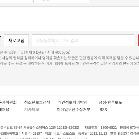
 수 있습니다. (현재 0 byte / 최대 400byte)
다른 사람의 권리를 침해하거나 명예를 훼손하는 댓글은 관련 법률에 의해 제재를 받을 수 있습니
쾌감을 주는 욕설 등 비하하는 단어가 내용에 포함되거나 인신공격성 글은 관리자의 판단에 의해
용자위원회
청소년보호정책
개인정보처리방침
정정·반론보도
인재채용
기사제보
이메일무단수집거부
RSS
수일로 39-34 서울숲더스페이스 12층 1201호-1203호
대표전화 : 1800-6522
편집국 070-4
8658
등록번호 : 서울 아 02897
제호: 비즈니스포스트
등록일: 2013.11.13
발행·편집인 : 강석
X
Copyright ? 2013 비즈니스포스트. All rights reserved.