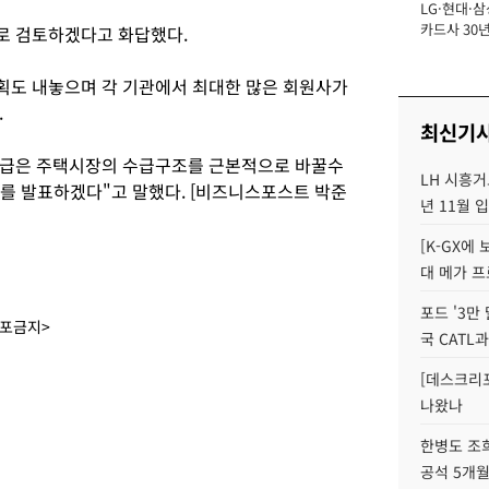
LG·현대·삼
장
카드사 30년
로 검토하겠다고 화답했다.
에 '초집중' 
획도 내놓으며 각 기관에서 최대한 많은 회원사가
.
최신기
택공급은 주택시장의 수급구조를 근본적으로 바꿀수
LH 시흥거
지를 발표하겠다"고 말했다. [비즈니스포스트 박준
년 11월 
[K-GX에
대 메가 프
포드 '3만
배포금지>
국 CATL과
[데스크리포
나왔나
한병도 조희
공석 5개월