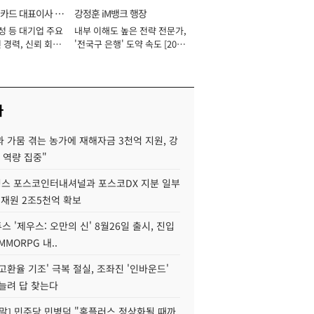
카드 대표이사 사
강정훈 iM뱅크 행장
성 등 대기업 주요
내부 이해도 높은 전략 전문가,
 경력, 신뢰 회복
'전국구 은행' 도약 속도 [2026
[2026년]
년]
사
 가뭄 겪는 농가에 재해자금 3천억 지원, 강
 역량 집중"
스 포스코인터내셔널과 포스코DX 지분 일부
 재원 2조5천억 확보
투스 '제우스: 오만의 신' 8월26일 출시, 진입
MMORPG 내..
고환율 기조' 극복 절실, 조좌진 '인바운드'
늘려 답 찾는다
정말] 민주당 민병덕 "홈플러스 정상화될 때까