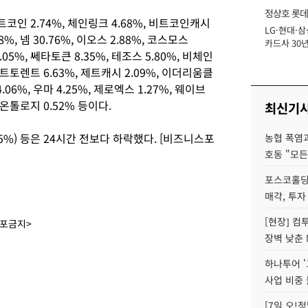
정상호 롯데
인 2.74%, 체인링크 4.68%, 비트코인캐시
LG·현대·삼
장
8%, 넴 30.76%, 이오스 2.88%, 코스모스
카드사 30년
.05%, 쎄타토큰 8.35%, 테조스 5.80%, 비체인
에 '초집중' 
, 비트토렌트 6.63%, 제트캐시 2.09%, 이더리움클
.06%, 우마 4.25%, 제로엑스 1.27%, 웨이브
, 온톨로지 0.52% 등이다.
최신기
.25%) 등은 24시간 전보다 하락했다. [비즈니스포
농협 폭염과
호동 "모든
포스코홀딩
매각, 투자
[현장] 컴
배포금지>
장벽 낮춘 
하나투어 '
사업 비중 
[7일 오!