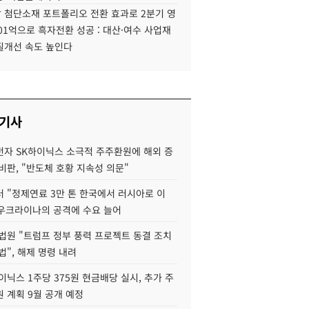
 첨단소재 포트폴리오 전환 효과로 2분기 영
01억으로 흑자전환 성공 : 대산·여수 사업재
질개선 속도 높인다
 기사
자 SK하이닉스 소극적 주주환원에 해외 증
비판, "반도체 호황 지속성 의문"
 "정제연료 3만 톤 한국에서 러시아로 이
 우크라이나의 공격에 수요 늘어
법원 "트럼프 정부 풍력 프로젝트 동결 조치
법", 해제 명령 내려
이닉스 1주당 375원 현금배당 실시, 추가 주
 계획 9월 공개 예정