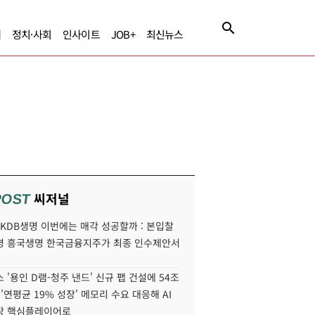
제
정치·사회
인사이트
JOB+
최신뉴스
씨저널
POST
' KDB생명 이번에는 매각 성공할까 : 본입찰
명 흥국생명 한국금융지주가 최종 인수제안서
 '용인 D램-청주 낸드' 신규 팹 건설에 54조
 '연평균 19% 성장' 메모리 수요 대응해 AI
장 핵심플레이어로