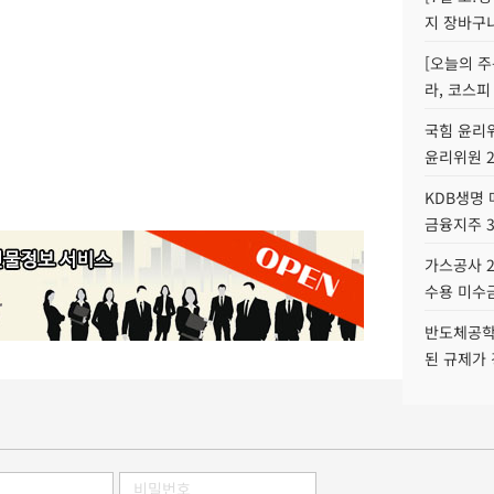
지 장바구
[오늘의 주
라, 코스피
국힘 윤리위
윤리위원 
KDB생명
금융지주 
가스공사 2
수용 미수금
반도체공학
된 규제가 