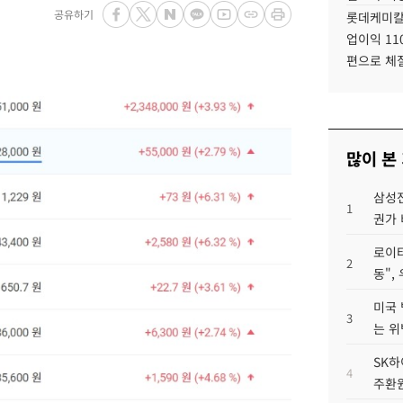
공유하기
롯데케미칼
업이익 11
편으로 체
많이 본
삼성전
1
권가 
로이터
2
동",
미국 
3
는 위
SK하
4
주환원