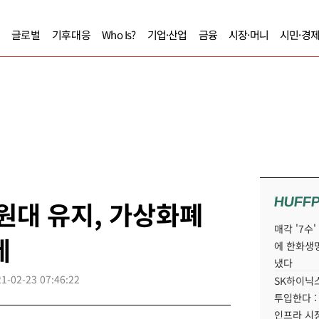
글로벌
기후대응
Who Is?
기업·산업
금융
시장·머니
시민·경
HUFF
 원대 유지, 가상화폐
매각 '7수
세
에 한화생
냈다
1-02-23 07:46:22
SK하이닉스
투입한다 :
인프라 시