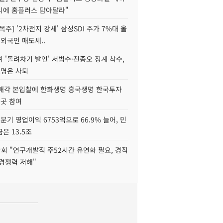
니에 홈플러스 담아달라"
목주] '2차전지 강세' 삼성SDI 주가 7%대 올
 외국인 매도세..
 '돌려차기 발언' 서범수·진종오 징계 착수,
2명은 사퇴
 매각 본입찰에 한화생명 흥국생명 한국투자
3곳 참여
분기 영업이익 6753억으로 66.9% 늘어, 민
은 13.5조
회 "연구개발직 주52시간 유연화 필요, 경직
경쟁력 저해"