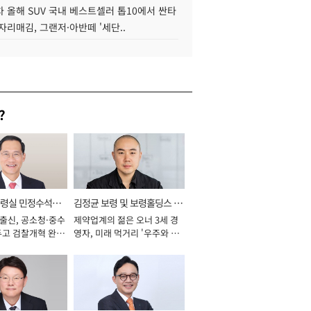
 올해 SUV 국내 베스트셀러 톱10에서 싼타
자리매김, 그랜저·아반떼 '세단..
?
통령실 민정수석비
김정균 보령 및 보령홀딩스 대
 출신, 공소청·중수
제약업계의 젊은 오너 3세 경
표이사 사장
두고 검찰개혁 완수
영자, 미래 먹거리 '우주와 헬
년]
스케어' 공들여 [2026년]