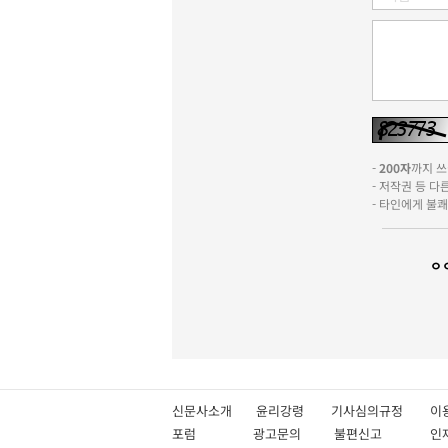
-
200자
까지 쓰실
- 저작권 등 
- 타인에게 불
ㅇ
신문사소개
윤리강령
기사심의규정
이
포럼
광고문의
불편신고