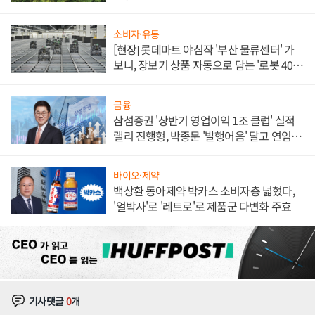
소비자·유통
[현장] 롯데마트 야심작 '부산 물류센터' 가
보니, 장보기 상품 자동으로 담는 '로봇 400
대' 장관
금융
삼섬증권 '상반기 영업이익 1조 클럽' 실적
랠리 진행형, 박종문 '발행어음' 달고 연임 향
하나
바이오·제약
백상환 동아제약 박카스 소비자층 넓혔다,
'얼박사'로 '레트로'로 제품군 다변화 주효
기사댓글
0
개