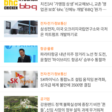
치킨3사 '가맹점 상생' 비교해보니, 교촌 '영
업권 보호'·bhc '신메뉴 개발'·BBQ '원가 부
담'
전자·전기·정보통신
삼성전자, 미국 오크리지국립연구소와 극저
온 히트펌프 개발하기로
항공·물류
파라타항공 내년 미주 장거리 노선 첫 도전,
윤철민 '하이브리드 항공사' 승부수 통할까
전자·전기·정보통신
SK하이닉스 통합노조 설립 움직임 본격화,
성과급 체계 불만에 3500명 결집
공기업
강원랜드 정책 불확실성에 중장기 비전 '흔
들', 신임 사장의 정부 설득 과제 무거워져