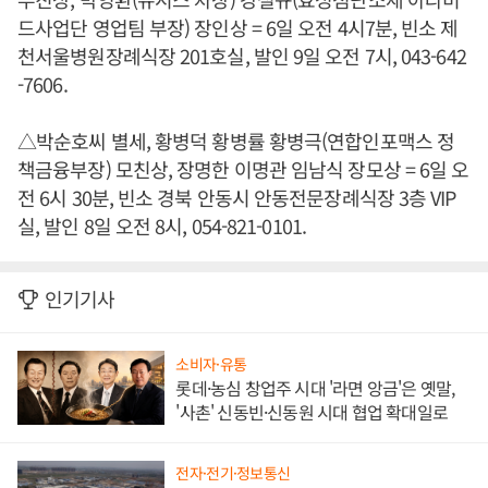
드사업단 영업팀 부장) 장인상 = 6일 오전 4시7분, 빈소 제
천서울병원장례식장 201호실, 발인 9일 오전 7시, 043-642
-7606.
△박순호씨 별세, 황병덕 황병률 황병극(연합인포맥스 정
책금융부장) 모친상, 장명한 이명관 임남식 장모상 = 6일 오
전 6시 30분, 빈소 경북 안동시 안동전문장례식장 3층 VIP
실, 발인 8일 오전 8시, 054-821-0101.
인기기사
소비자·유통
롯데·농심 창업주 시대 '라면 앙금'은 옛말,
'사촌' 신동빈·신동원 시대 협업 확대일로
전자·전기·정보통신