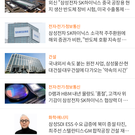
외신 "삼성전자 SK하이닉스 중국 공장용 현
지 생산 반도체 장비 시험, 미국 수출통제 대
비"
전자·전기·정보통신
삼성전자 SK하이닉스 소극적 주주환원에
해외 증권가 비판, "반도체 호황 지속성 의
문"
건설
국내외서 속도 붙는 원전 사업, 삼성물산·현
대건설·대우건설에 다가오는 '약속의 시간'
전자·전기·정보통신
D램과 HBM 내년 물량도 '품절', 고객사 위
기감이 삼성전자 SK하이닉스 협상력 더 키
워
화학·에너지
삼성SDI ESS 수요 급증에 북미 증설 타진,
최주선 스텔란티스·GM 합작공장 건설 재추