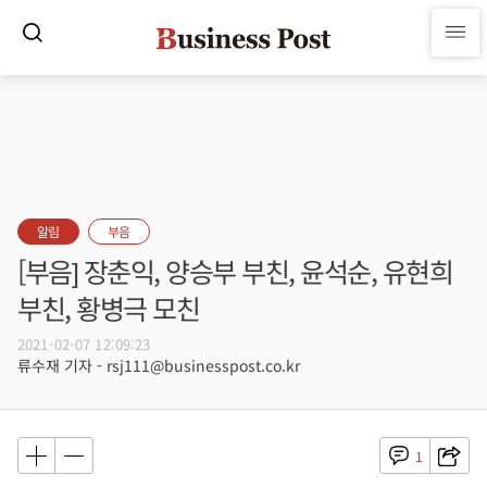
알림
부음
[부음] 장춘익, 양승부 부친, 윤석순, 유현희
부친, 황병극 모친
2021-02-07 12:09:23
류수재 기자 - rsj111@businesspost.co.kr
1