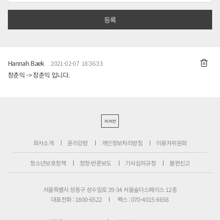
Hannah Baek
2021-02-07 18:36:33
창춘익 -> 장춘익 입니다.
PC버전
회사소개
윤리강령
개인정보처리방침
이용자위원회
청소년보호정책
정정·반론보도
기사심의규정
불편신고
서울특별시 성동구 성수일로 39-34 서울숲더스페이스 12층
대표전화 : 1800-6522
팩스 : 070-4015-8658