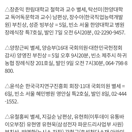
△장춘익 한림대학교 철학과 교수 별세, 탁선미(한양대학
교 독어독문학과 교수) 남편상, 장수아(한국직업능력개발
원) 부친상, 성준 빙부상 = 5일, 빈소 서울 한양대학교 병원
장례식장 특7호실, 발인 7일 오전 6시20분, 02-2290-9457.
△양창근씨 별세, 양승부(16대 국회의원·대한민국헌정회
감사) 양영진 부친상 = 5일 오후 9시20분, 빈소 제주시 하귀
농협 장례식장 201호실, 발인 9일 오전 7시30분, 064-798-8
800.
△윤석순 한국극지연구진흥회 회장·11대 국회의원 별세 =
6일, 빈소 서울 혜민병원 영안실 특2호실, 발인 8일, 02-444
-1552.
△유철홍씨 별세, 지길순 남편상, 유현희(이투데이 유통바
이오부장) 유현영 유현욱(삼성전자 파운드리사업부 사원)
부친상, 박영환(뉴시스 차장) 강철규(효성첨단소재 아라미