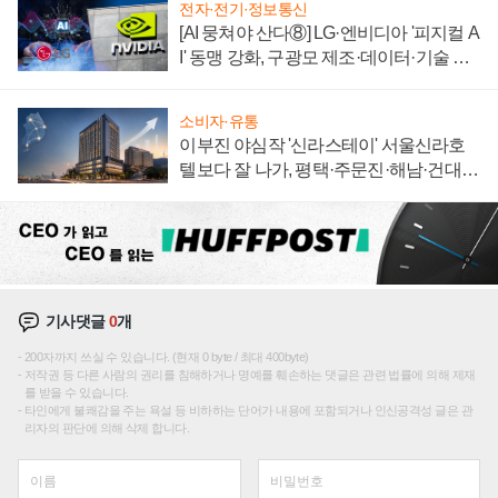
전자·전기·정보통신
[AI 뭉쳐야 산다⑧] LG·엔비디아 '피지컬 A
I' 동맹 강화, 구광모 제조·데이터·기술 결
집해 종합 로보틱스 기업으로
소비자·유통
이부진 야심작 '신라스테이' 서울신라호
텔보다 잘 나가, 평택·주문진·해남·건대로
성장판 더 넓힌다
기사댓글
0
개
200자까지 쓰실 수 있습니다. (현재 0 byte / 최대 400byte)
저작권 등 다른 사람의 권리를 침해하거나 명예를 훼손하는 댓글은 관련 법률에 의해 제재
를 받을 수 있습니다.
타인에게 불쾌감을 주는 욕설 등 비하하는 단어가 내용에 포함되거나 인신공격성 글은 관
리자의 판단에 의해 삭제 합니다.