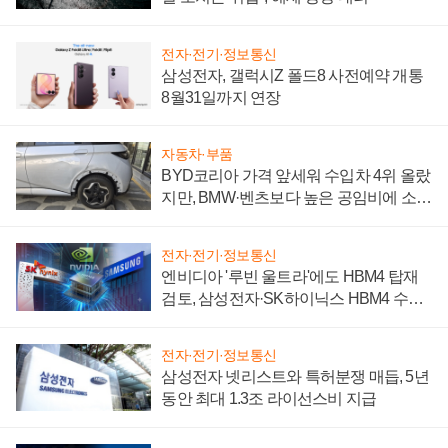
전자·전기·정보통신
삼성전자, 갤럭시Z 폴드8 사전예약 개통
8월31일까지 연장
자동차·부품
BYD코리아 가격 앞세워 수입차 4위 올랐
지만, BMW·벤츠보다 높은 공임비에 소비
자 불만 폭발
전자·전기·정보통신
엔비디아 '루빈 울트라'에도 HBM4 탑재
검토, 삼성전자·SK하이닉스 HBM4 수율
에 주도권 갈린다
전자·전기·정보통신
삼성전자 넷리스트와 특허분쟁 매듭, 5년
동안 최대 1.3조 라이선스비 지급