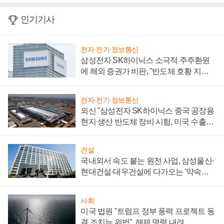
인기기사
전자·전기·정보통신
삼성전자 SK하이닉스 소극적 주주환원
에 해외 증권가 비판, "반도체 호황 지속
성 의문"
전자·전기·정보통신
외신 "삼성전자 SK하이닉스 중국 공장용
현지 생산 반도체 장비 시험, 미국 수출통
제 대비"
건설
국내외서 속도 붙는 원전 사업, 삼성물산·
현대건설·대우건설에 다가오는 '약속의
시간'
사회
미국 법원 "트럼프 정부 풍력 프로젝트 동
결 조치는 위법", 해제 명령 내려