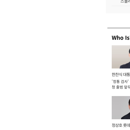
스플레
Who Is
한찬식 대
'정통 검사'
서관
청 출범 앞
맡아 [2026
정상호 롯데