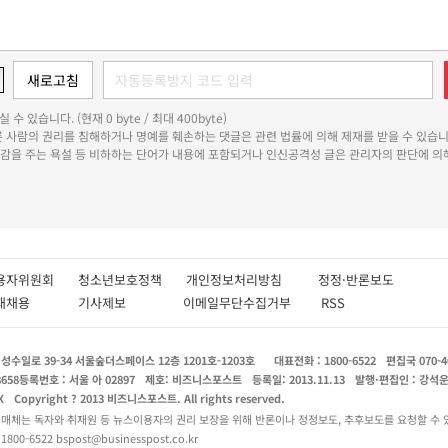
 수 있습니다. (현재 0 byte / 최대 400byte)
다른 사람의 권리를 침해하거나 명예를 훼손하는 댓글은 관련 법률에 의해 제재를 받을 수 있습니
쾌감을 주는 욕설 등 비하하는 단어가 내용에 포함되거나 인신공격성 글은 관리자의 판단에 의해
용자위원회
청소년보호정책
개인정보처리방침
정정·반론보도
인재채용
기사제보
이메일무단수집거부
RSS
수일로 39-34 서울숲더스페이스 12층 1201호-1203호
대표전화 : 1800-6522
편집국 070-4
8658
등록번호 : 서울 아 02897
제호: 비즈니스포스트
등록일: 2013.11.13
발행·편집인 : 강석
X
Copyright ? 2013 비즈니스포스트. All rights reserved.
 매체는 독자와 취재원 등 뉴스이용자의 권리 보장을 위해 반론이나 정정보도, 추후보도를 요청할 수 
0-6522 bspost@businesspost.co.kr