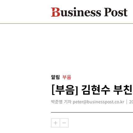
알림
부음
[부음] 김현수 부친
박준영 기자 peter@businesspost.co.kr
2