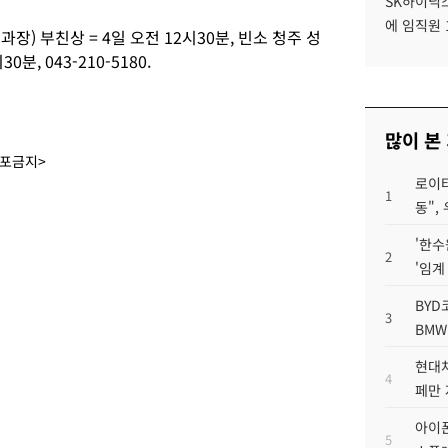
SK하이닉스
에 임직원 
) 부친상 = 4일 오전 12시30분, 빈소 청주 성
분, 043-210-5180.
많이 본
배포금지>
로이터
1
동",
'한수
2
'임계
BYD
3
BMW
현대차
4
페만 
아이폰
5