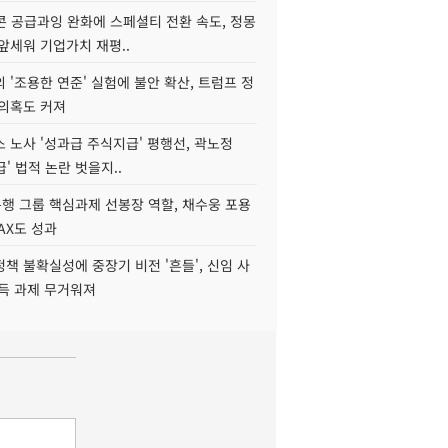
콘 공급과잉 완화에 스페셜티 전환 속도, 정몽
앞세워 기업가치 재평..
 '조용한 연준' 실험에 불안 확산, 트럼프 정
 의혹도 커져
 노사 '성과급 주식지급' 평행선, 곽노정
급' 법적 논란 벗을지..
행 그룹 핵심과제 선봉장 역할, 채수웅 포용
AX도 성과
책 불확실성에 중장기 비전 '흔들', 신임 사
설득 과제 무거워져