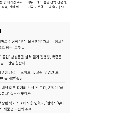
성 등 대기업 주요
내부 이해도 높은 전략 전문가,
 경력, 신뢰 회복
'전국구 은행' 도약 속도 [2026
[2026년]
년]
사
데마트 야심작 '부산 물류센터' 가보니, 장보기
로 담는 '로봇 ..
조 클럽' 삼성증권 실적 랠리 진행형, 박종문
 달고 연임 향한다
가맹점 상생' 비교해보니, 교촌 '영업권 보
신메뉴 개발'·BB..
내년 미주 장거리 노선 첫 도전, 윤철민 '하
항공사' 승부수 통할까
백상환 박카스 소비자층 넓혔다, '얼박사'부터
지 제품군 다변화 주효