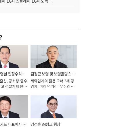
이 LG디스플레이 LG이노텍 '..
?
통령실 민정수석비
김정균 보령 및 보령홀딩스 대
 출신, 공소청·중수
제약업계의 젊은 오너 3세 경
표이사 사장
두고 검찰개혁 완수
영자, 미래 먹거리 '우주와 헬
년]
스케어' 공들여 [2026년]
카드 대표이사 사
강정훈 iM뱅크 행장