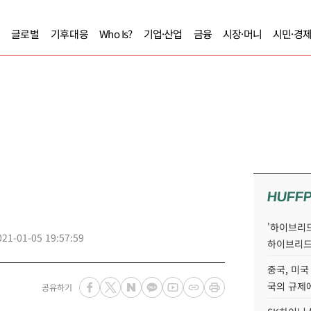
글로벌
기후대응
Who Is?
기업·산업
금융
시장·머니
시민·경
HUFF
'하이브리드
021-01-05 19:57:59
하이브리드
중국, 미국
국의 규제에
공유하기