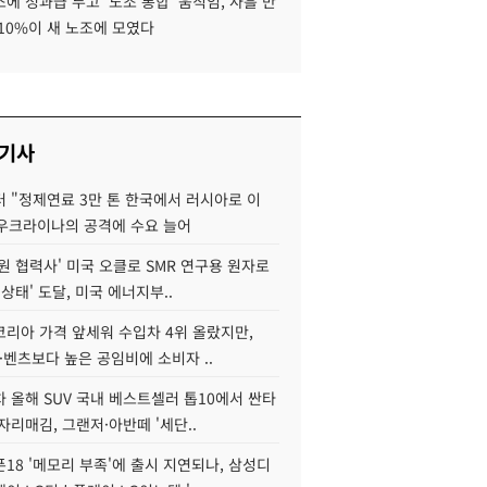
에 성과급 두고 '노조 통합' 움직임, 사흘 만
10%이 새 노조에 모였다
 기사
 "정제연료 3만 톤 한국에서 러시아로 이
 우크라이나의 공격에 수요 늘어
원 협력사' 미국 오클로 SMR 연구용 원자로
 상태' 도달, 미국 에너지부..
코리아 가격 앞세워 수입차 4위 올랐지만,
·벤츠보다 높은 공임비에 소비자 ..
 올해 SUV 국내 베스트셀러 톱10에서 싼타
자리매김, 그랜저·아반떼 '세단..
18 '메모리 부족'에 출시 지연되나, 삼성디