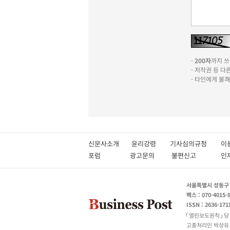
-
200자
까지 쓰실
- 저작권 등 
- 타인에게 불
신문사소개
윤리강령
기사심의규정
이
포럼
광고문의
불편신고
서울특별시 성동구 성
팩스 : 070-4015-
ISSN : 2636-171
열린보도원칙
당
고충처리인 박상유 180