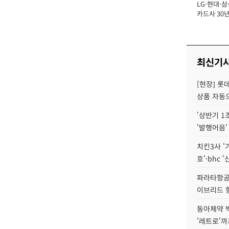
LG·현대·삼
장
카드사 30년
에 '초집중' 
최신기
[현장] 롯
상품 자동으
'상반기 1
'발행어음'
치킨3사 '
호'·bhc '
파라타항공 
이브리드 
동아제약 
'레트로'까