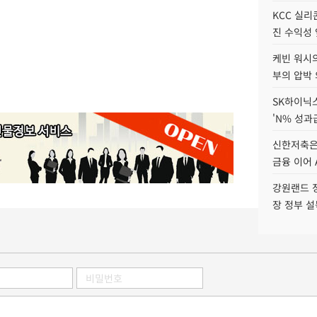
KCC 실리
진 수익성 
케빈 워시의
부의 압박
SK하이닉스
'N% 성과
신한저축은
금융 이어 
강원랜드 정
장 정부 