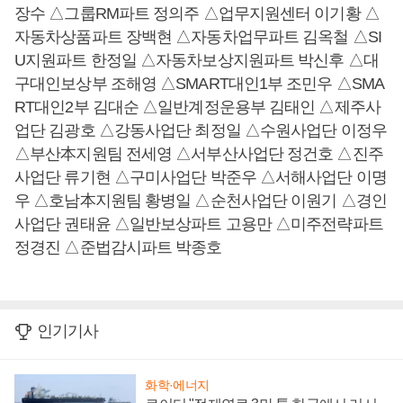
장수 △그룹RM파트 정의주 △업무지원센터 이기황 △
자동차상품파트 장백현 △자동차업무파트 김옥철 △SI
U지원파트 한정일 △자동차보상지원파트 박신후 △대
구대인보상부 조해영 △SMART대인1부 조민우 △SMA
RT대인2부 김대순 △일반계정운용부 김태인 △제주사
업단 김광호 △강동사업단 최정일 △수원사업단 이정우
△부산本지원팀 전세영 △서부산사업단 정건호 △진주
사업단 류기현 △구미사업단 박준우 △서해사업단 이명
우 △호남本지원팀 황병일 △순천사업단 이원기 △경인
사업단 권태윤 △일반보상파트 고용만 △미주전략파트
정경진 △준법감시파트 박종호
인기기사
화학·에너지