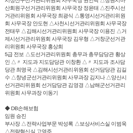
시성산구선거관리위원회 사무국장 권인탁 △창원시마
산회원구선거관리위원회 사무국장 정윤태 △진주시선
거관리위원회 사무국장 최광식 △통영시선거관리위원
회 사무국장 안도현 △사천시선거관리위원회 사무국장
전태우 △김해시선거관리위원회 사무국장 이용진 △거
제시선거관리위원회 사무국장 김우형 △거창군선거관
리위원회 사무국장 홍상희
5급 전보 △도선거관리위원회 총무과 총무담당관 황상
인 △〃 지도과 지도담당관 이창환 △〃 지도과 조사담
당관 최명국 △김해시선거관리위원회 선거담당관 김길
수 △창녕군선거관리위원회 사무과장 김지나 △양산시
선거관리위원회 선거담당관 김영경 △남해군선거관리
위원회 사무과장 이동기
◆ DB손해보험
임원 승진
부사장 △전략사업부문 박성록 △보상서비스실 이범욱
△전략혁신실 고영주