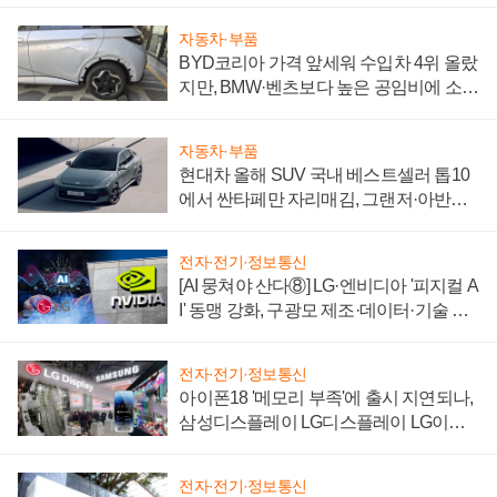
자동차·부품
BYD코리아 가격 앞세워 수입차 4위 올랐
지만, BMW·벤츠보다 높은 공임비에 소비
자 불만 폭발
자동차·부품
현대차 올해 SUV 국내 베스트셀러 톱10
에서 싼타페만 자리매김, 그랜저·아반떼
'세단 쌍끌이'로 내수 방어
전자·전기·정보통신
[AI 뭉쳐야 산다⑧] LG·엔비디아 '피지컬 A
I' 동맹 강화, 구광모 제조·데이터·기술 결
집해 종합 로보틱스 기업으로
전자·전기·정보통신
아이폰18 '메모리 부족'에 출시 지연되나,
삼성디스플레이 LG디스플레이 LG이노
텍 '탈애플' 수익 다각화 속도
전자·전기·정보통신