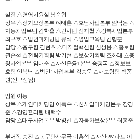
실장 △경영지원실 남승형
상무 △장기보상본부 여태훈 △호남사업본부 임덕은 △
자동차업무팀 김학출 △인사팀 심재철 △강북사업본부
최규호 △법인마케팅팀 류석 △영업교육팀 김형훈
담당 △총무팀 김현호 △디지털혁신팀 심성용 △홍보팀
권순철 △전략기획팀 박기현 △보상기획팀 조화태 △충
청사업본부 임대순 △자산운용1본부 송정국 △정보보
호팀 안복남 △법인1사업본부 김승욱 △재보험팀 박종
원(신규선임)
임원 이동
상무 △개인마케팅팀 이득수 △신사업마케팅본부 강경
준 △경영관리팀 배택수
담당 △대구사업본부 박병찬 △자동차보상본부 최홍준
부서장 승진 △농구단사무국 이흥섭 △자산RM파트 이