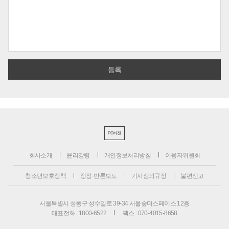
PC버전
회사소개
윤리강령
개인정보처리방침
이용자위원회
청소년보호정책
정정·반론보도
기사심의규정
불편신고
서울특별시 성동구 성수일로 39-34 서울숲더스페이스 12층
대표전화 : 1800-6522
팩스 : 070-4015-8658