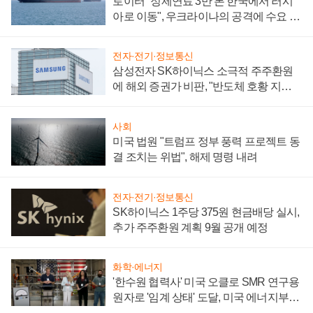
로이터 "정제연료 3만 톤 한국에서 러시
아로 이동", 우크라이나의 공격에 수요 늘
어
전자·전기·정보통신
삼성전자 SK하이닉스 소극적 주주환원
에 해외 증권가 비판, "반도체 호황 지속
성 의문"
사회
미국 법원 "트럼프 정부 풍력 프로젝트 동
결 조치는 위법", 해제 명령 내려
전자·전기·정보통신
SK하이닉스 1주당 375원 현금배당 실시,
추가 주주환원 계획 9월 공개 예정
화학·에너지
'한수원 협력사' 미국 오클로 SMR 연구용
원자로 '임계 상태' 도달, 미국 에너지부
"중요한 이정표"