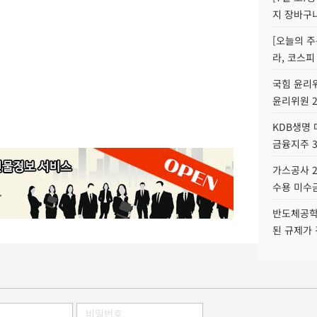
지 장바구
[오늘의 주
라, 코스피
국힘 윤리위
윤리위원 
KDB생명
금융지주 
가스공사 2
수용 미수금
반도체공학
된 규제가 