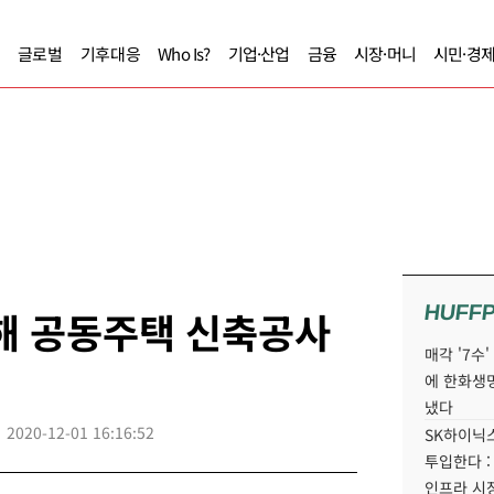
글로벌
기후대응
Who Is?
기업·산업
금융
시장·머니
시민·경
HUFF
해 공동주택 신축공사
매각 '7수
에 한화생
냈다
2020-12-01 16:16:52
SK하이닉스
투입한다 :
인프라 시