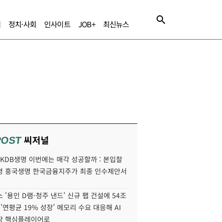
제
정치·사회
인사이트
JOB+
최신뉴스
씨저널
POST
' KDB생명 이번에는 매각 성공할까 : 본입찰
명 흥국생명 한국금융지주가 최종 인수제안서
 '용인 D램-청주 낸드' 신규 팹 건설에 54조
 '연평균 19% 성장' 메모리 수요 대응해 AI
장 핵심플레이어로