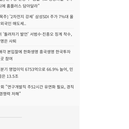
니에 홈플러스 담아달라"
목주] '2차전지 강세' 삼성SDI 주가 7%대 올
 외국인 매도세..
 '돌려차기 발언' 서범수·진종오 징계 착수,
2명은 사퇴
 매각 본입찰에 한화생명 흥국생명 한국투자
3곳 참여
분기 영업이익 6753억으로 66.9% 늘어, 민
은 13.5조
회 "연구개발직 주52시간 유연화 필요, 경직
경쟁력 저해"