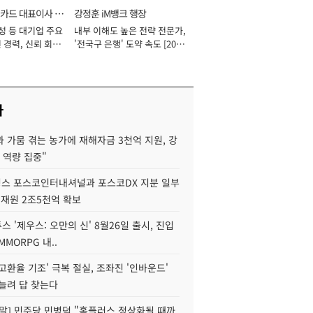
카드 대표이사 사
강정훈 iM뱅크 행장
성 등 대기업 주요
내부 이해도 높은 전략 전문가,
 경력, 신뢰 회복
'전국구 은행' 도약 속도 [2026
[2026년]
년]
사
 가뭄 겪는 농가에 재해자금 3천억 지원, 강
 역량 집중"
스 포스코인터내셔널과 포스코DX 지분 일부
 재원 2조5천억 확보
투스 '제우스: 오만의 신' 8월26일 출시, 진입
MMORPG 내..
고환율 기조' 극복 절실, 조좌진 '인바운드'
늘려 답 찾는다
정말] 민주당 민병덕 "홈플러스 정상화될 때까