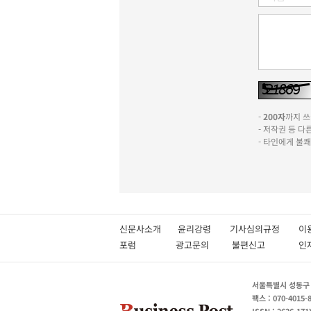
-
200자
까지 쓰실
- 저작권 등 
- 타인에게 불
신문사소개
윤리강령
기사심의규정
이
포럼
광고문의
불편신고
서울특별시 성동구 성
팩스 : 070-4015-
ISSN : 2636-171