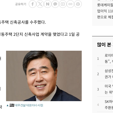
공유하기
롯데케미칼
업이익 11
편으로 체
공동주택 신축공사를 수주했다.
동주택 2단지 신축사업 계약을 맺었다고 1일 공
많이 본
로이터
대
1
동",
삼성전
2
권가 
미국 
해
3
는 위
SK하
4
김형
▲
대우건설 대표이사 사장.
착
주환원