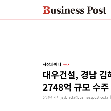
시장과머니
공시
대우건설, 경남 김
2748억 규모 수주
장상유 기자 jsyblack@businesspost.co.kr