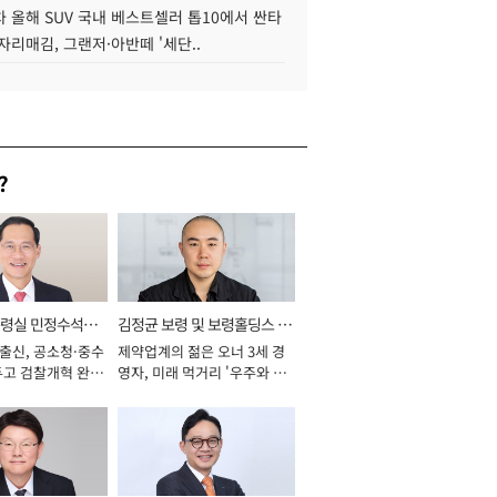
 올해 SUV 국내 베스트셀러 톱10에서 싼타
자리매김, 그랜저·아반떼 '세단..
?
통령실 민정수석비
김정균 보령 및 보령홀딩스 대
 출신, 공소청·중수
제약업계의 젊은 오너 3세 경
표이사 사장
두고 검찰개혁 완수
영자, 미래 먹거리 '우주와 헬
년]
스케어' 공들여 [2026년]