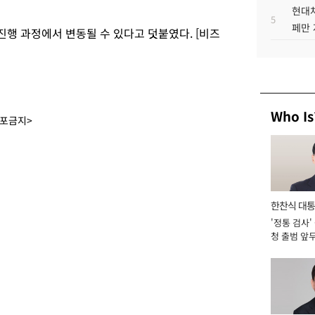
현대차
5
페만 
행 과정에서 변동될 수 있다고 덧붙였다. [비즈
Who Is
배포금지>
한찬식 대
'정통 검사'
서관
청 출범 앞
맡아 [2026