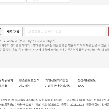
 수 있습니다. (현재 0 byte / 최대 400byte)
다른 사람의 권리를 침해하거나 명예를 훼손하는 댓글은 관련 법률에 의해 제재를 받을 수 있습니
쾌감을 주는 욕설 등 비하하는 단어가 내용에 포함되거나 인신공격성 글은 관리자의 판단에 의해
용자위원회
청소년보호정책
개인정보처리방침
정정·반론보도
인재채용
기사제보
이메일무단수집거부
RSS
수일로 39-34 서울숲더스페이스 12층 1201호-1203호
대표전화 : 1800-6522
편집국 070-4
8658
등록번호 : 서울 아 02897
제호: 비즈니스포스트
등록일: 2013.11.13
발행·편집인 : 강석
X
Copyright ? 2013 비즈니스포스트. All rights reserved.