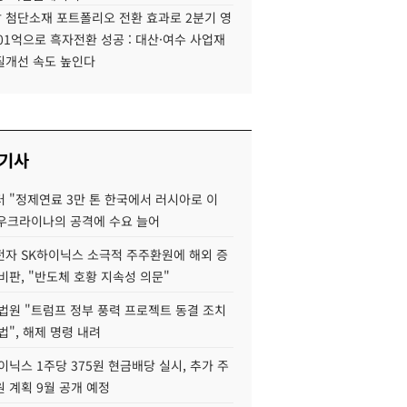
 첨단소재 포트폴리오 전환 효과로 2분기 영
01억으로 흑자전환 성공 : 대산·여수 사업재
질개선 속도 높인다
 기사
 "정제연료 3만 톤 한국에서 러시아로 이
 우크라이나의 공격에 수요 늘어
자 SK하이닉스 소극적 주주환원에 해외 증
비판, "반도체 호황 지속성 의문"
법원 "트럼프 정부 풍력 프로젝트 동결 조치
법", 해제 명령 내려
이닉스 1주당 375원 현금배당 실시, 추가 주
 계획 9월 공개 예정