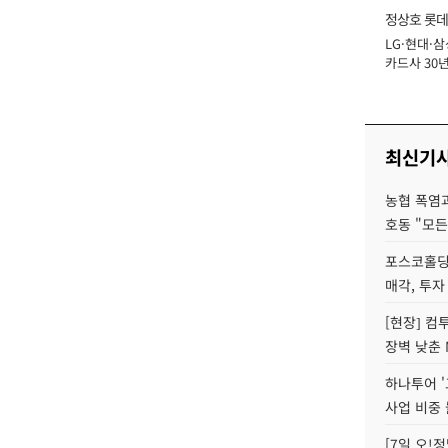
정상호 롯데
LG·현대·삼
장
카드사 30년
에 '초집중' 
최신기
농협 폭염과
호동 "모든
포스코홀딩
매각, 투자
[현장] 컴
장벽 낮춘 
하나투어 '
사업 비중 
[7일 오!