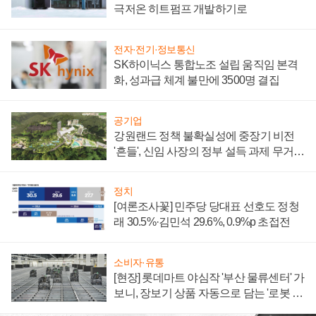
극저온 히트펌프 개발하기로
전자·전기·정보통신
SK하이닉스 통합노조 설립 움직임 본격
화, 성과급 체계 불만에 3500명 결집
공기업
강원랜드 정책 불확실성에 중장기 비전
'흔들', 신임 사장의 정부 설득 과제 무거워
져
정치
[여론조사꽃] 민주당 당대표 선호도 정청
래 30.5%·김민석 29.6%, 0.9%p 초접전
소비자·유통
[현장] 롯데마트 야심작 '부산 물류센터' 가
보니, 장보기 상품 자동으로 담는 '로봇 40
0대' 장관