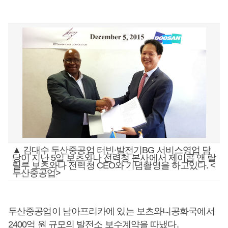
▲ 김대수 두산중공업 터빈∙발전기BG 서비스영업 담
당이 지난 5일 보츠와나 전력청 본사에서 제이콥 앤 랄
릴루 보츠와나 전력청 CEO와 기념촬영을 하고있다. <
두산중공업>
두산중공업이 남아프리카에 있는 보츠와니공화국에서
2400억 원 규모의 발전소 보수계약을 따냈다.