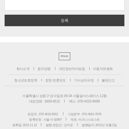
PC버전
회사소개
윤리강령
개인정보처리방침
이용자위원회
청소년보호정책
정정·반론보도
기사심의규정
불편신고
서울특별시 성동구 성수일로 39-34 서울숲더스페이스 12층
대표전화 : 1800-6522
팩스 : 070-4015-8658
편집국 : 070-4010-8512
사업본부 : 070-4010-7078
등록번호 : 서울 아 02897
제호 : 비즈니스포스트
등록일: 2013.11.13
발행·편집인 : 강석운
발행일자: 2013년 12월 2일