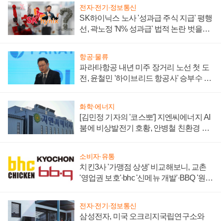
전자·전기·정보통신
SK하이닉스 노사 '성과급 주식 지급' 평행
선, 곽노정 'N% 성과급' 법적 논란 벗을지
주목
항공·물류
파라타항공 내년 미주 장거리 노선 첫 도
전, 윤철민 '하이브리드 항공사' 승부수 통
할까
화학·에너지
[김민정 기자의 '코스뽀'] 지엔씨에너지 AI
붐에 비상발전기 호황, 안병철 친환경 에
너지 발전전문기업 향한다
소비자·유통
치킨3사 '가맹점 상생' 비교해보니, 교촌
'영업권 보호'·bhc '신메뉴 개발'·BBQ '원가
부담'
전자·전기·정보통신
삼성전자, 미국 오크리지국립연구소와