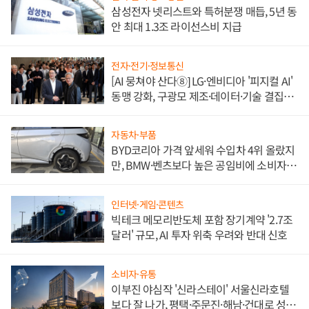
삼성전자 넷리스트와 특허분쟁 매듭, 5년 동
안 최대 1.3조 라이선스비 지급
전자·전기·정보통신
[AI 뭉쳐야 산다⑧] LG·엔비디아 '피지컬 AI'
동맹 강화, 구광모 제조·데이터·기술 결집
해 종합 로보틱스 기업으로
자동차·부품
BYD코리아 가격 앞세워 수입차 4위 올랐지
만, BMW·벤츠보다 높은 공임비에 소비자
불만 폭발
인터넷·게임·콘텐츠
빅테크 메모리반도체 포함 장기계약 '2.7조
달러' 규모, AI 투자 위축 우려와 반대 신호
소비자·유통
이부진 야심작 '신라스테이' 서울신라호텔
보다 잘 나가, 평택·주문진·해남·건대로 성