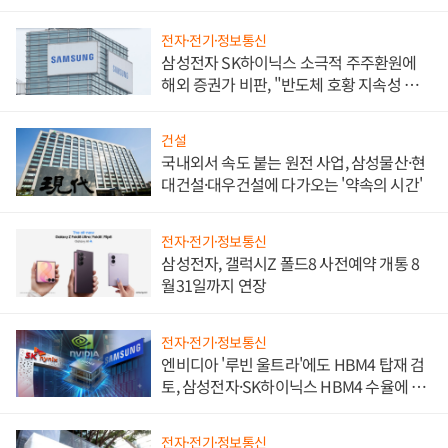
비"
전자·전기·정보통신
삼성전자 SK하이닉스 소극적 주주환원에
해외 증권가 비판, "반도체 호황 지속성 의
문"
건설
국내외서 속도 붙는 원전 사업, 삼성물산·현
대건설·대우건설에 다가오는 '약속의 시간'
전자·전기·정보통신
삼성전자, 갤럭시Z 폴드8 사전예약 개통 8
월31일까지 연장
전자·전기·정보통신
엔비디아 '루빈 울트라'에도 HBM4 탑재 검
토, 삼성전자·SK하이닉스 HBM4 수율에 주
도권 갈린다
전자·전기·정보통신