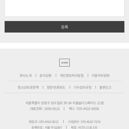
PC버전
회사소개
윤리강령
개인정보처리방침
이용자위원회
청소년보호정책
정정·반론보도
기사심의규정
불편신고
서울특별시 성동구 성수일로 39-34 서울숲더스페이스 12층
대표전화 : 1800-6522
팩스 : 070-4015-8658
편집국 : 070-4010-8512
사업본부 : 070-4010-7078
등록번호 : 서울 아 02897
제호 : 비즈니스포스트