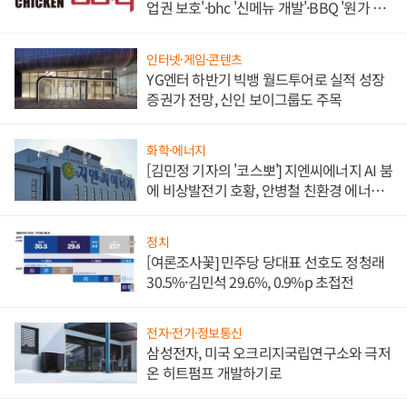
업권 보호'·bhc '신메뉴 개발'·BBQ '원가 부
담'
인터넷·게임·콘텐츠
YG엔터 하반기 빅뱅 월드투어로 실적 성장
증권가 전망, 신인 보이그룹도 주목
화학·에너지
[김민정 기자의 '코스뽀'] 지엔씨에너지 AI 붐
에 비상발전기 호황, 안병철 친환경 에너지
발전전문기업 향한다
정치
[여론조사꽃] 민주당 당대표 선호도 정청래
30.5%·김민석 29.6%, 0.9%p 초접전
전자·전기·정보통신
삼성전자, 미국 오크리지국립연구소와 극저
온 히트펌프 개발하기로