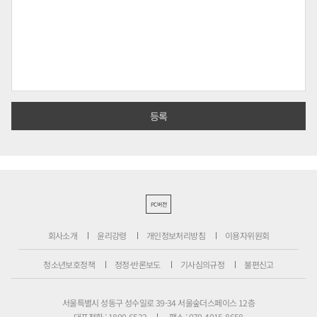
PC버전
회사소개
윤리강령
개인정보처리방침
이용자위원회
청소년보호정책
정정·반론보도
기사심의규정
불편신고
서울특별시 성동구 성수일로 39-34 서울숲더스페이스 12층
대표전화 : 1800-6522
팩스 : 070-4015-8658