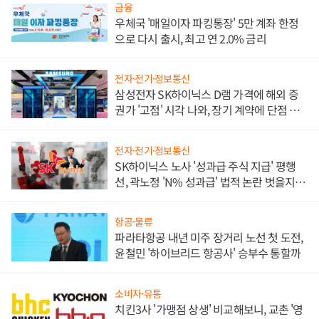
금융
우체국 '매일이자 파킹통장' 5만 계좌 한정
으로 다시 출시, 최고 연 2.0% 금리
전자·전기·정보통신
삼성전자 SK하이닉스 D램 가격에 해외 증
권가 '고점' 시각 나와, 장기 계약에 단점 부
각
전자·전기·정보통신
SK하이닉스 노사 '성과급 주식 지급' 평행
선, 곽노정 'N% 성과급' 법적 논란 벗을지 주
목
항공·물류
파라타항공 내년 미주 장거리 노선 첫 도전,
윤철민 '하이브리드 항공사' 승부수 통할까
소비자·유통
치킨3사 '가맹점 상생' 비교해보니, 교촌 '영