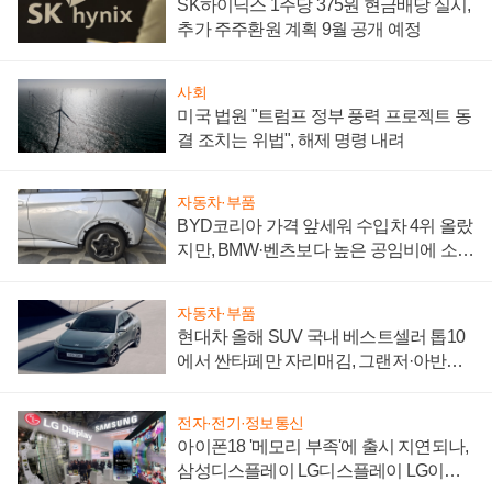
SK하이닉스 1주당 375원 현금배당 실시,
추가 주주환원 계획 9월 공개 예정
사회
미국 법원 "트럼프 정부 풍력 프로젝트 동
결 조치는 위법", 해제 명령 내려
자동차·부품
BYD코리아 가격 앞세워 수입차 4위 올랐
지만, BMW·벤츠보다 높은 공임비에 소비
자 불만 폭발
자동차·부품
현대차 올해 SUV 국내 베스트셀러 톱10
에서 싼타페만 자리매김, 그랜저·아반떼
'세단 쌍끌이'로 내수 방어
전자·전기·정보통신
아이폰18 '메모리 부족'에 출시 지연되나,
삼성디스플레이 LG디스플레이 LG이노