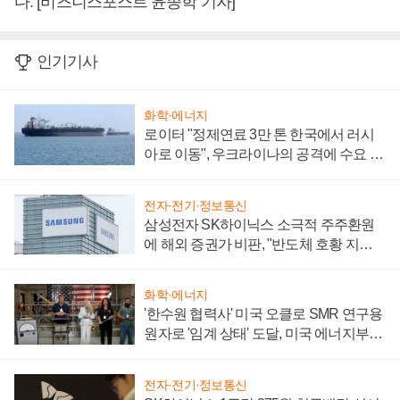
다. [비즈니스포스트 윤종학 기자]
인기기사
화학·에너지
로이터 "정제연료 3만 톤 한국에서 러시
아로 이동", 우크라이나의 공격에 수요 늘
어
전자·전기·정보통신
삼성전자 SK하이닉스 소극적 주주환원
에 해외 증권가 비판, "반도체 호황 지속
성 의문"
화학·에너지
'한수원 협력사' 미국 오클로 SMR 연구용
원자로 '임계 상태' 도달, 미국 에너지부
"중요한 이정표"
전자·전기·정보통신