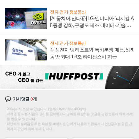
텍 '탈애플' 수익 다각화 속도
전자·전기·정보통신
[AI 뭉쳐야 산다⑧] LG·엔비디아 '피지컬 A
I' 동맹 강화, 구광모 제조·데이터·기술 결
집해 종합 로보틱스 기업으로
전자·전기·정보통신
삼성전자 넷리스트와 특허분쟁 매듭, 5년
동안 최대 1.3조 라이선스비 지급
기사댓글
0
개
200자까지 쓰실 수 있습니다. (현재 0 byte / 최대 400byte)
저작권 등 다른 사람의 권리를 침해하거나 명예를 훼손하는 댓글은 관련 법률에 의해 제재
를 받을 수 있습니다.
타인에게 불쾌감을 주는 욕설 등 비하하는 단어가 내용에 포함되거나 인신공격성 글은 관
리자의 판단에 의해 삭제 합니다.