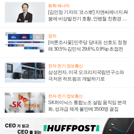
화학·에너지
[김민정 기자의 '코스뽀'] 지엔씨에너지 AI
붐에 비상발전기 호황, 안병철 친환경 에
너지 발전전문기업 향한다
정치
[여론조사꽃] 민주당 당대표 선호도 정청
래 30.5%·김민석 29.6%, 0.9%p 초접전
전자·전기·정보통신
삼성전자, 미국 오크리지국립연구소와
극저온 히트펌프 개발하기로
전자·전기·정보통신
SK하이닉스 통합노조 설립 움직임 본격
화, 성과급 체계 불만에 3500명 결집