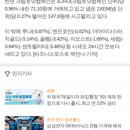
반면 크립토닷컴체인은 1CRO(크립토닷컴체인 단위)당
0.96% 내린 71.10원에 거래되고 있고 넴은 1XEM(넴 단
위)당 0.27% 떨어진 147.8원에 사고팔리고 있다.
이 밖에 루나(-0.87%), 엔진코인(-0.82%), 더마이다스터
치골드(-5.14%), 골렘(-3.42%), 이오스트(-1.69%), 세럼(-
3.94%), 센트럴리티(-3.46%) 등 시세도 24시간 전보다
내리고 있다. [비즈니스포스트 박안나 기자]
인기기사
금융
우체국 '매일이자 파킹통장' 5만 계좌 한
정으로 다시 출시, 최고 연 2.0% 금리
전자·전기·정보통신
삼성전자 SK하이닉스 D램 가격에 해외