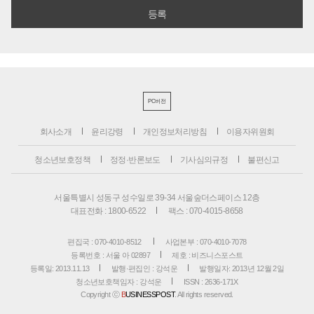
PC버전
회사소개
윤리강령
개인정보처리방침
이용자위원회
청소년보호정책
정정·반론보도
기사심의규정
불편신고
서울특별시 성동구 성수일로 39-34 서울숲더스페이스 12층
대표전화 : 1800-6522
팩스 : 070-4015-8658
편집국 : 070-4010-8512
사업본부 : 070-4010-7078
등록번호 : 서울 아 02897
제호 : 비즈니스포스트
등록일: 2013.11.13
발행·편집인 : 강석운
발행일자: 2013년 12월 2일
청소년보호책임자 : 강석운
ISSN : 2636-171X
Copyright ⓒ
B
USINESSPOST
. All rights reserved.