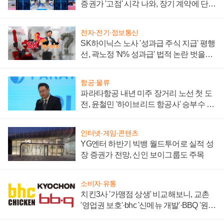
증권가 '고점' 시각 나와, 장기 계약에 단점
부각
전자·전기·정보통신
SK하이닉스 노사 '성과급 주식 지급' 평행
선, 곽노정 'N% 성과급' 법적 논란 벗을지
주목
항공·물류
파라타항공 내년 미주 장거리 노선 첫 도
전, 윤철민 '하이브리드 항공사' 승부수 통
할까
인터넷·게임·콘텐츠
YG엔터 하반기 빅뱅 월드투어로 실적 성
장 증권가 전망, 신인 보이그룹도 주목
소비자·유통
치킨3사 '가맹점 상생' 비교해보니, 교촌
'영업권 보호'·bhc '신메뉴 개발'·BBQ '원가
부담'