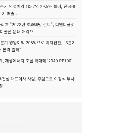
2분기 영업이익 1057억 29.5% 늘어, 천궁-II
기 매출..
화리츠 "2028년 초과배당 검토", 디앤디플랫
미콜론 문래 매각으..
분기 영업이익 208억으로 흑자전환, "3분기
재 본격 출하"
, 재생에너지 조달 확대해 '2040 RE100'
우건설 대표이사 사임, 후임으로 이강석 부사
정