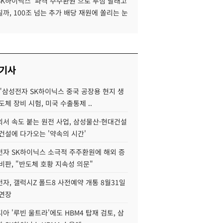
SK하이닉스 '파격 주주환원'으로 투심 달래고
까, 100조 넘는 추가 배당 재원에 쏠리는 눈
 기사
"삼성전자 SK하이닉스 중국 공장용 현지 생
도체 장비 시험, 미국 수출통제 ..
서 속도 붙는 원전 사업, 삼성물산·현대건설
건설에 다가오는 '약속의 시간'
자 SK하이닉스 소극적 주주환원에 해외 증
비판, "반도체 호황 지속성 의문"
자, 갤럭시Z 폴드8 사전예약 개통 8월31일
 연장
아 '루빈 울트라'에도 HBM4 탑재 검토, 삼