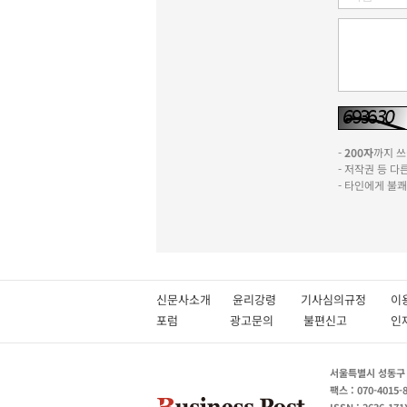
-
200자
까지 쓰실
- 저작권 등 
- 타인에게 불
신문사소개
윤리강령
기사심의규정
이
포럼
광고문의
불편신고
서울특별시 성동구 성
팩스 : 070-4015-
ISSN : 2636-171