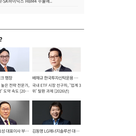
·SK하이닉스 HBM4 수율에..
?
뱅크 행장
배재규 한국투자신탁운용 대
 높은 전략 전문가,
국내 ETF 시장 선구자, '업계 3
표이사 사장
' 도약 속도 [2026
위' 탈환 과제 [2026년]
효성 대표이사 부회
김동명 LG에너지솔루션 대표