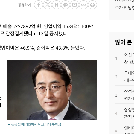
삼성전자 
공유하기
주가도 받칠
매출 2조2892억 원, 영업이익 1534억5100만
것으로 잠정집계됐다고 13일 공시했다.
많이 본
영업이익은 46.9%, 순이익은 43.8% 늘었다.
외신 
1
산 반
국내외
2
·대우
삼성전
3
했
권가 
감
삼성전
4
까지
▲ 김용범 메리츠화재 대표이사 부회장.
엔비디
5