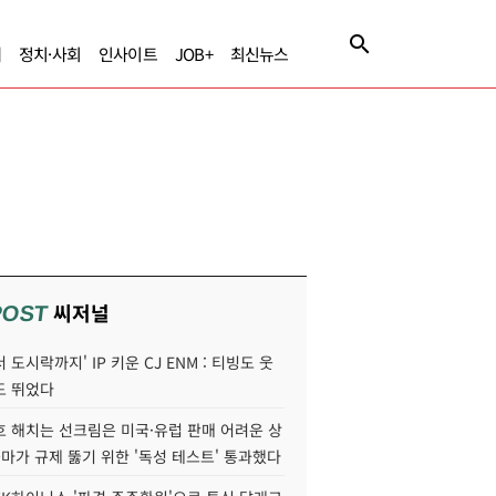
제
정치·사회
인사이트
JOB+
최신뉴스
씨저널
POST
 도시락까지' IP 키운 CJ ENM : 티빙도 웃
도 뛰었다
호 해치는 선크림은 미국·유럽 판매 어려운 상
콜마가 규제 뚫기 위한 '독성 테스트' 통과했다