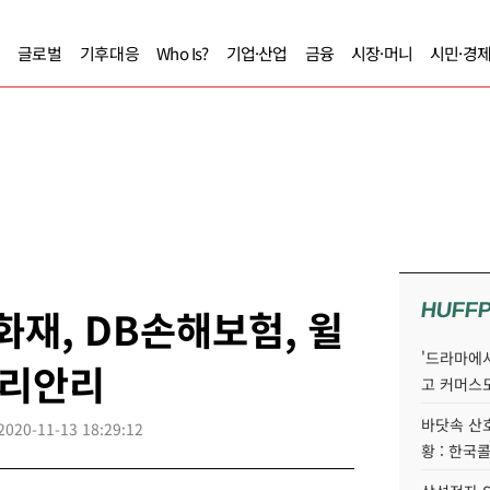
글로벌
기후대응
Who Is?
기업·산업
금융
시장·머니
시민·경
HUFF
화재, DB손해보험, 윌
'드라마에서
코리안리
고 커머스
바닷속 산
2020-11-13 18:29:12
황 : 한국