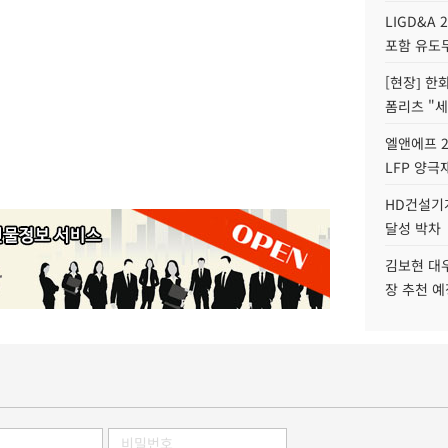
LIGD&A 
포함 유도무
[현장] 한
폼리츠 "세
엘앤에프 2
LFP 양극
HD건설기계
달성 박차
김보현 대
장 추천 예