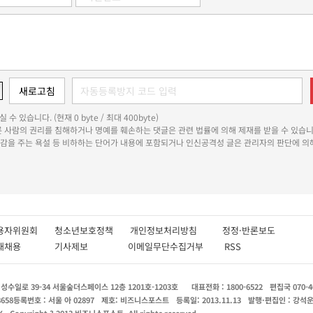
 수 있습니다. (현재 0 byte / 최대 400byte)
다른 사람의 권리를 침해하거나 명예를 훼손하는 댓글은 관련 법률에 의해 제재를 받을 수 있습니
쾌감을 주는 욕설 등 비하하는 단어가 내용에 포함되거나 인신공격성 글은 관리자의 판단에 의해
용자위원회
청소년보호정책
개인정보처리방침
정정·반론보도
인재채용
기사제보
이메일무단수집거부
RSS
수일로 39-34 서울숲더스페이스 12층 1201호-1203호
대표전화 : 1800-6522
편집국 070-4
8658
등록번호 : 서울 아 02897
제호: 비즈니스포스트
등록일: 2013.11.13
발행·편집인 : 강석
X
Copyright ? 2013 비즈니스포스트. All rights reserved.