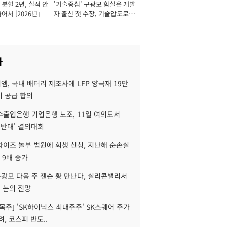
분할 2년, 실적 안
'기술중심' 구광모 힘실은 개발
이사 사장
어서 [2026년]
자 출신 첫 수장, 기술압도로
경쟁력 확보 사활 [2026년]
사
, 국내 배터리 제조사에 LFP 양극재 19만
기 공급 합의
수출입은행 기업은행 노조, 11일 여의도서
 반대' 결의대회
차이즈 놀부 법원에 회생 신청, 지난해 순손실
 9배 증가
구광모 다음 주 젠슨 황 만난다, 실리콘밸리서
' 논의 전망
목주] 'SK하이닉스 최대주주' SK스퀘어 주가
려, 코스피 반도..