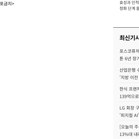
효성과 인적 
장
배포금지>
정화 단계 들
최신기
포스코퓨처엠
톤 6년 장
산업은행 
'지방 이전
한식 프랜
139억으로
LG 회장 
'피지컬 AI
[오늘의 주
13%대 내