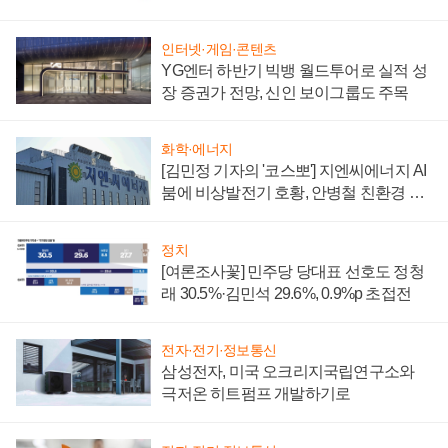
부담'
인터넷·게임·콘텐츠
YG엔터 하반기 빅뱅 월드투어로 실적 성
장 증권가 전망, 신인 보이그룹도 주목
화학·에너지
[김민정 기자의 '코스뽀'] 지엔씨에너지 AI
붐에 비상발전기 호황, 안병철 친환경 에
너지 발전전문기업 향한다
정치
[여론조사꽃] 민주당 당대표 선호도 정청
래 30.5%·김민석 29.6%, 0.9%p 초접전
전자·전기·정보통신
삼성전자, 미국 오크리지국립연구소와
극저온 히트펌프 개발하기로