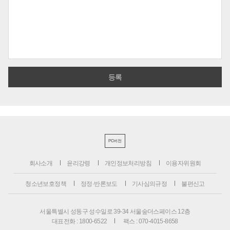
PC버전
회사소개
윤리강령
개인정보처리방침
이용자위원회
청소년보호정책
정정·반론보도
기사심의규정
불편신고
서울특별시 성동구 성수일로 39-34 서울숲더스페이스 12층
대표전화 : 1800-6522
팩스 : 070-4015-8658